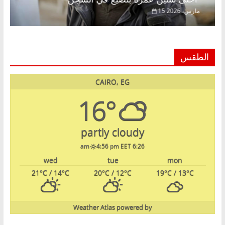
15 مارس، 2026
الطقس
CAIRO, EG
16°
partly cloudy
4:56 pm EET
6:26 am
wed
tue
mon
21
°C
/ 14
°C
20
°C
/ 12
°C
19
°C
/ 13
°C
Weather Atlas
powered by