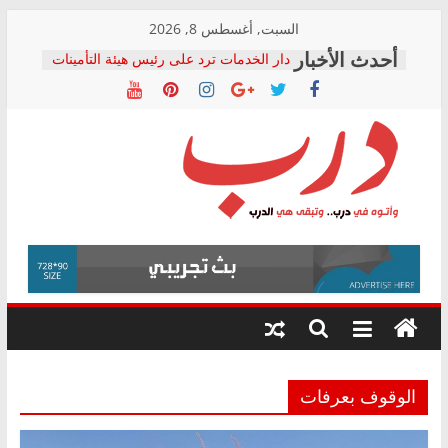
Skip
السبت, أغسطس 8, 2026
to
دار الخدمات ترد على رئيس هيئة التأمينات
content
بعد مؤتمره الصحفي: إنكار الأزمة لا ينهي
معاناة أصحاب المعاشات.. ونطالب بكشف
الشركة المنفذة
فرحات سليمان يكتب: القطاع الصحي إلى
أين؟
حزب التحالف الشعبي يطلق لجنة “الحق
درب
في الصحة” بالإسكندرية لرصد الانتهاكات
ودعم المرضى
صور .. اعتماد الرسومات النهائية للقرار
وأتوه
الوزاري لمدينة الصحفيين.. وانتهاء أعمال
في
إنشاء المبنى الإداري
درب..
المجلس القومي لحقوق الإنسان يعلن
وتبقى
متابعة قضية الدكتور محمد زهران.. ويؤكد:
هي
قرينة البراءة وضمانات المحاكمة العادلة
حق أصيل
الدرب
الوقوف بعرفات