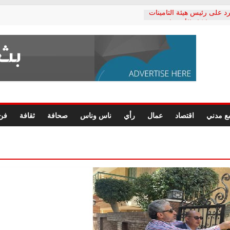
د على رئيس هيئة التأمينات
حفي: إنكار الأزمة لا ينهي
 المعاشات.. ونطالب بكشف
ة
 يكتب: القطاع الصحي إلى
الشعبي يطلق لجنة “الحق
إسكندرية لرصد الانتهاكات
الرسومات النهائية للقرار
ع مدني
اقتصاد
عمال
رأي
ناس وناس
صحافة
ثقافة
فن
 الصحفيين.. وانتهاء أعمال
لإداري
 لحقوق الإنسان يعلن
دكتور محمد زهران.. ويؤكد:
وضمانات المحاكمة العادلة