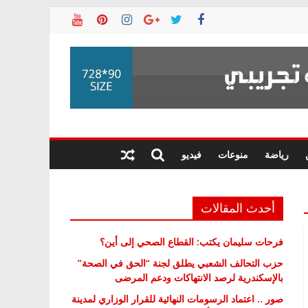
رياضة
منوعات
فيديو
أحدث المقالات
فرحات سليمان يكتب: القطاع الصحي إلى أين؟
حزب التحالف الشعبي يطلق لجنة “الحق في الصحة”
بالإسكندرية لرصد الانتهاكات ودعم المرضى
صور .. اعتماد الرسومات النهائية للقرار الوزاري لمدينة