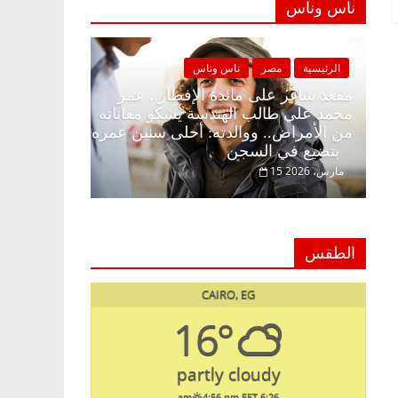
ناس وناس
الرئيسية
مصر
ناس وناس
الرئيسية
لا زينة
مقعد شاغر على مائدة الإفطار.. عمر
ر
محمد علي طالب الهندسة يشكو معاناته
د. عبدالخ
لمة
من الأمراض.. ووالدته: أحلى سنين عمره
يحتفل بذك
بتضيع في السجن
السبعين (بروفايل)
15 مارس، 2026
26 يناير، 2026
الطقس
CAIRO, EG
16°
partly cloudy
4:56 pm EET
6:26 am