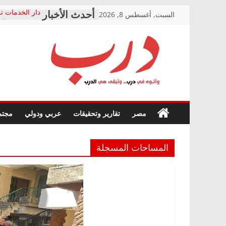
Skip
السبت, أغسطس 8, 2026
دار الخدمات تر
to
بعد مؤتمره الص
معاناة أصحاب
content
الشركة المنفذ
فرحات سليمان
درب
أين؟
حزب التحالف 
في الصحة” بال
وأتوه
ودعم المرضى
صور .. اعتماد 
في
مصر
تقارير وتحقيقات
عربي ودولي
مجتم
الوزاري لمدينة
درب..
إنشاء المبنى ا
وتبقى
المجلس القومي
هي
متابعة قضية ال
المساحات المسجلة
الدرب
قرينة البراءة 
حق أصيل