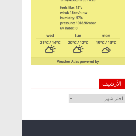
feels like: 15
°c
wind: 18
km/h
nw
humidity: 57
%
pressure: 1018.96
mbar
uv index: 0
wed
tue
mon
21
°C
/ 14
°C
20
°C
/ 12
°C
19
°C
/ 13
°C
Weather Atlas
powered by
الأرشيف
الأرشيف