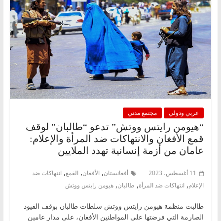
عربي ودولي
مجتمع مدني
“هيومن رايتس ووتش” تدعو “طالبان” لوقف
قمع الأفغان والانتهاكات ضد المرأة والإعلام:
عامان من أزمة إنسانية تهدد الملايين
,
,
,
11 أغسطس، 2023
أفعانستان
الأفغان
القمع
انتهاكات ضد
,
,
,
الإعلام
انتهاكات ضد المرأة
طالبان
هيومن رايتس ووتش
طالبت منظمة هيومن رايتس ووتش سلطات طالبان بوقف القيود
الصارمة التي فرضتها على المواطنين الأفغان، على مدار عامين