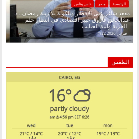
الرئيسية
مصر
ناس وناس
مقعد شاغر على الإفطار وبلكونة بلا زينة رمضان.. د.
عبدالخالق فاروق خبير اقتصادي في انتظار حلم
الحرية ولمة الحبايب
22 فبراير، 2026
الطقس
CAIRO, EG
16°
partly cloudy
4:56 pm EET
6:26 am
wed
tue
mon
21
°C
/ 14
°C
20
°C
/ 12
°C
19
°C
/ 13
°C