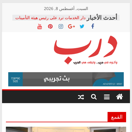
Skip
السبت, أغسطس 8, 2026
to
دار الخدمات ترد على رئيس هيئة التأمينات
content
بعد مؤتمره الصحفي: إنكار الأزمة لا ينهي
معاناة أصحاب المعاشات.. ونطالب بكشف
الشركة المنفذة
فرحات سليمان يكتب: القطاع الصحي إلى
أين؟
حزب التحالف الشعبي يطلق لجنة “الحق
درب
في الصحة” بالإسكندرية لرصد الانتهاكات
ودعم المرضى
صور .. اعتماد الرسومات النهائية للقرار
وأتوه
الوزاري لمدينة الصحفيين.. وانتهاء أعمال
في
إنشاء المبنى الإداري
درب..
المجلس القومي لحقوق الإنسان يعلن
وتبقى
متابعة قضية الدكتور محمد زهران.. ويؤكد:
هي
قرينة البراءة وضمانات المحاكمة العادلة
حق أصيل
الدرب
القمع