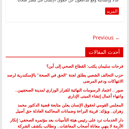
عدلا وإنسانية وقع مدافعون عن حقوق الإنسان في مصر ضحايا
← Previous
أحدث المقالات
فرحات سليمان يكتب: القطاع الصحي إلى أين؟
حزب التحالف الشعبي يطلق لجنة “الحق في الصحة” بالإسكندرية لرصد
الانتهاكات ودعم المرضى
صور .. اعتماد الرسومات النهائية للقرار الوزاري لمدينة الصحفيين..
وانتهاء أعمال إنشاء المبنى الإداري
المجلس القومي لحقوق الإنسان يعلن متابعة قضية الدكتور محمد
زهران.. ويؤكد: قرينة البراءة وضمانات المحاكمة العادلة حق أصيل
دار الخدمات ترد على رئيس هيئة التأمينات بعد مؤتمره الصحفي: إنكار
الأزمة لا ينهي معاناة أصحاب المعاشات.. ونطالب بكشف الشركة