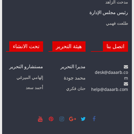
مدحت الزاهد
رئيس مجلس الإدارة
طلعت فهمي
اتصل بنا
هيئة التحرير
تحت الانشاء
مديرا التحرير
مستشارو التحرير
desk@daaarb.co
m
إلهامي الميرغي
محمد جودة
أحمد سعد
حنان فكري
help@daaarb.com