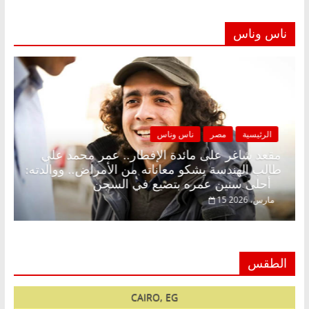
ناس وناس
الرئيسية
مصر
ناس وناس
 بلا زينة رمضان.. د.
مقعد شاغر على مائدة الإفطار.. ع
ي في انتظار حلم
طالب الهندسة يشكو معاناته من الأم
أحلى سنين عمره بتضيع في السجن
15 مارس، 2026
الطقس
CAIRO, EG