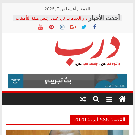
Skip
الجمعة, أغسطس 7, 2026
to
دار الخدمات ترد على رئيس هيئة التأمينات
content
بعد مؤتمره الصحفي: إنكار الأزمة لا ينهي
معاناة أصحاب المعاشات.. ونطالب بكشف
الشركة المنفذة
فرحات سليمان يكتب: القطاع الصحي إلى
أين؟
حزب التحالف الشعبي يطلق لجنة “الحق
درب
في الصحة” بالإسكندرية لرصد الانتهاكات
ودعم المرضى
صور .. اعتماد الرسومات النهائية للقرار
وأتوه
الوزاري لمدينة الصحفيين.. وانتهاء أعمال
في
إنشاء المبنى الإداري
درب..
المجلس القومي لحقوق الإنسان يعلن
وتبقى
متابعة قضية الدكتور محمد زهران.. ويؤكد:
هي
قرينة البراءة وضمانات المحاكمة العادلة
حق أصيل
الدرب
القضية 586 لسنة 2020