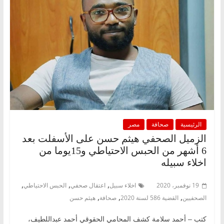
الرئيسية
صحافة
مصر
الزميل الصحفي هيثم حسن على الأسفلت بعد
6 أشهر من الحبس الاحتياطي و15يوما من
اخلاء سبيله
,
,
,
19 نوفمبر، 2020
اخلاء سبيل
اعتقال صحفي
الحبس الاحتياطي
,
,
,
الصحفيين
القضية 586 لسنة 2020
صحافة
هيثم حسن
كتب – أحمد سلامة كشف المحامي الحقوقي أحمد عبداللطيف،