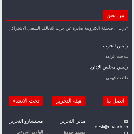
من نحن
"درب".. صحيفة الكترونية صادرة عن حزب التحالف الشعبي الاشتراكي
رئيس الحزب
مدحت الزاهد
رئيس مجلس الإدارة
طلعت فهمي
اتصل بنا
هيئة التحرير
تحت الانشاء
مديرا التحرير
مستشارو التحرير
desk@daaarb.co
m
إلهامي الميرغي
محمد جودة