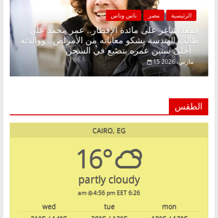
الرئيسية
مصر
ناس وناس
نة بلا زينة رمضان.. د.
مقعد شاغر على مائدة الإفطار.. 
دي في انتظار حلم
طالب الهندسة يشكو معاناته من الأ
أحلى سنين عمره بتضيع في السجن
15 مارس، 2026
الطقس
CAIRO, EG
16°
partly cloudy
4:56 pm EET
6:26 am
wed
tue
mon