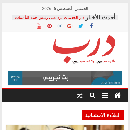
Skip
الخميس, أغسطس 6, 2026
to
دار الخدمات ترد على رئيس هيئة التأمينات
content
بعد مؤتمره الصحفي: إنكار الأزمة لا ينهي
معاناة أصحاب المعاشات.. ونطالب بكشف
الشركة المنفذة
فرحات سليمان يكتب: القطاع الصحي إلى
أين؟
حزب التحالف الشعبي يطلق لجنة “الحق
درب
في الصحة” بالإسكندرية لرصد الانتهاكات
ودعم المرضى
صور .. اعتماد الرسومات النهائية للقرار
وأتوه
الوزاري لمدينة الصحفيين.. وانتهاء أعمال
في
إنشاء المبنى الإداري
درب..
المجلس القومي لحقوق الإنسان يعلن
وتبقى
متابعة قضية الدكتور محمد زهران.. ويؤكد:
هي
قرينة البراءة وضمانات المحاكمة العادلة
حق أصيل
الدرب
العلاوة الاستثنائية