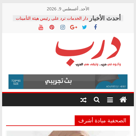
Skip
الأحد, أغسطس 9, 2026
to
دار الخدمات ترد على رئيس هيئة التأمينات
content
بعد مؤتمره الصحفي: إنكار الأزمة لا ينهي
معاناة أصحاب المعاشات.. ونطالب بكشف
الشركة المنفذة
فرحات سليمان يكتب: القطاع الصحي إلى
أين؟
حزب التحالف الشعبي يطلق لجنة “الحق
درب
في الصحة” بالإسكندرية لرصد الانتهاكات
ودعم المرضى
صور .. اعتماد الرسومات النهائية للقرار
وأتوه
الوزاري لمدينة الصحفيين.. وانتهاء أعمال
في
إنشاء المبنى الإداري
درب..
المجلس القومي لحقوق الإنسان يعلن
وتبقى
متابعة قضية الدكتور محمد زهران.. ويؤكد:
هي
قرينة البراءة وضمانات المحاكمة العادلة
حق أصيل
الدرب
الصحفية ميادة أشرف