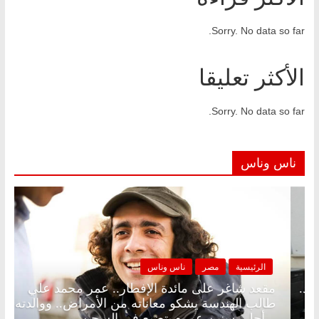
Sorry. No data so far.
الأكثر تعليقا
Sorry. No data so far.
ناس وناس
مصر
ناس وناس
الرئيسية
مصر
لى الإفطار وبلكونة بلا زينة رمضان.. د.
مقعد شاغر على م
فاروق خبير اقتصادي في انتظار حلم
طالب الهندسة يش
أحلى سنين عمره بتضيع في السجن