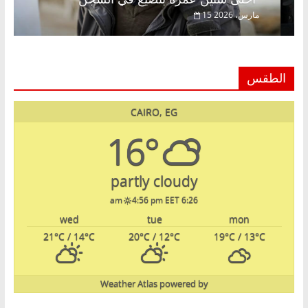
15 مارس، 2026
الطقس
CAIRO, EG
16°
partly cloudy
4:56 pm EET
6:26 am
wed
tue
mon
21
°C
/ 14
°C
20
°C
/ 12
°C
19
°C
/ 13
°C
Weather Atlas
powered by