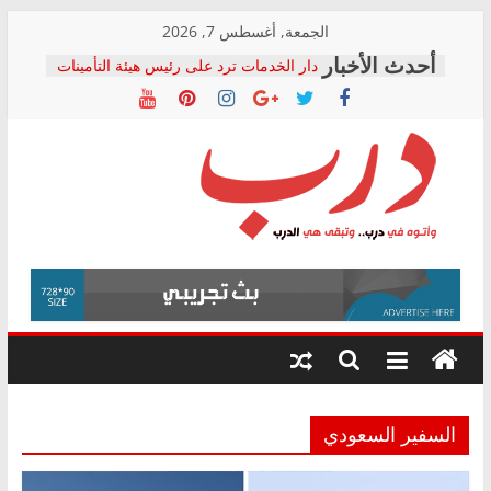
Skip
الجمعة, أغسطس 7, 2026
to
دار الخدمات ترد على رئيس هيئة التأمينات
content
بعد مؤتمره الصحفي: إنكار الأزمة لا ينهي
معاناة أصحاب المعاشات.. ونطالب بكشف
الشركة المنفذة
فرحات سليمان يكتب: القطاع الصحي إلى
أين؟
حزب التحالف الشعبي يطلق لجنة “الحق
درب
في الصحة” بالإسكندرية لرصد الانتهاكات
ودعم المرضى
صور .. اعتماد الرسومات النهائية للقرار
وأتوه
الوزاري لمدينة الصحفيين.. وانتهاء أعمال
في
إنشاء المبنى الإداري
درب..
المجلس القومي لحقوق الإنسان يعلن
وتبقى
متابعة قضية الدكتور محمد زهران.. ويؤكد:
هي
قرينة البراءة وضمانات المحاكمة العادلة
حق أصيل
الدرب
السفير السعودي