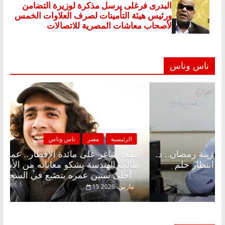
ناس وناس
لرئيسية
مصر
ناس وناس
الرئيسية
د شاغر على الإفطار وبلكونة بلا زينة رمضان.. د.
مقعد شا
الخالق فاروق خبير اقتصادي في انتظار حلم
طالب اله
أحلى سنين عمره بتضيع في السجن
فبراير، 2026
15 مارس، 2026