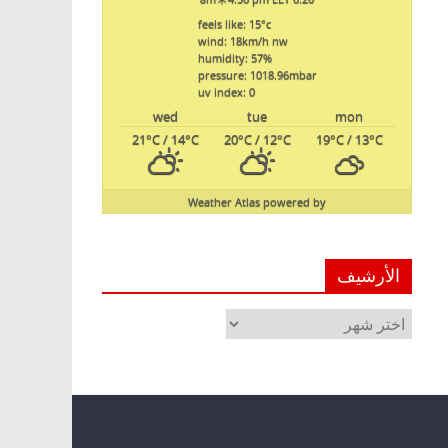
feels like: 15
°c
wind: 18
km/h
nw
humidity: 57
%
pressure: 1018.96
mbar
uv index: 0
wed
tue
mon
21
°C
/ 14
°C
20
°C
/ 12
°C
19
°C
/ 13
°C
Weather Atlas
powered by
الأرشيف
الأرشيف