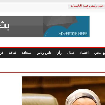
 على رئيس هيئة التأمينات
ي: إنكار الأزمة لا ينهي
لمعاشات.. ونطالب بكشف
كتب: القطاع الصحي إلى
شعبي يطلق لجنة “الحق
كندرية لرصد الانتهاكات
رسومات النهائية للقرار
ع مدني
اقتصاد
عمال
رأي
ناس وناس
صحافة
ثقافة
فن
لصحفيين.. وانتهاء أعمال
داري
لحقوق الإنسان يعلن
كتور محمد زهران.. ويؤكد:
مانات المحاكمة العادلة