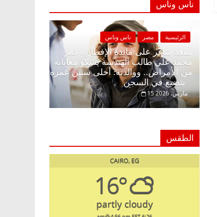
ناس وناس
الرئيسية
مصر
ناس وناس
الرئيسية
ا زينة
مقعد شاغر على مائدة الإفطار.. عمر
محمد علي طالب الهندسة يشكو معاناته
د. عبدالخ
لمة
من الأمراض.. ووالدته: أحلى سنين عمره
يحتفل بذك
بتضيع في السجن
السبعين (بروفايل)
15 مارس، 2026
26 يناير، 2026
الطقس
CAIRO, EG
16°
partly cloudy
4:56 pm EET
6:26 am