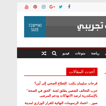
رياضة
منوعات
فيديو
أحدث المقالات
فرحات سليمان يكتب: القطاع الصحي إلى أين؟
حزب التحالف الشعبي يطلق لجنة “الحق في الصحة”
بالإسكندرية لرصد الانتهاكات ودعم المرضى
صور .. اعتماد الرسومات النهائية للقرار الوزاري لمدينة