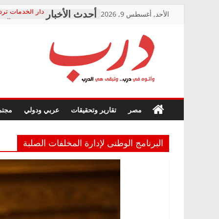
Skip
الأحد, أغسطس 9, 2026
دار الخدمات ترد
to
بعد مؤتمره الصحف
معاناة أصحاب ا
content
الشركة المنفذة
فرحات سليمان ي
درب
أين؟
حزب التحالف ال
في الصحة” بالإس
وأتوه
ودعم المرضى
صور .. اعتماد ال
في
مصر
تقارير وتحقيقات
عربي ودولي
مجتم
الوزاري لمدينة ا
درب..
إنشاء المبنى الإ
وتبقى
المجلس القومي 
هي
متابعة قضية الد
البرنامج الوطنى لإدارة المخلفات الصلبة
الدرب
قرينة البراءة وض
حق أصيل