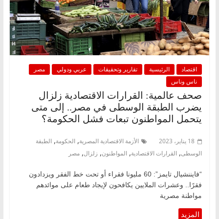
اقتصاد
الرئيسية
تقارير وتحقيقات
عربي ودولي
مصر
ناس وناس
صحف عالمية: القرارات الاقتصادية زلزال
يضرب الطبقة الوسطى في مصر.. إلى متى
يتحمل المواطنون تبعات فشل الحكومة؟
,
,
18 يناير، 2023
الأزمة الاقتصادية المصرية
الحكومة
الطبقة
,
,
,
,
الوسطى
القرارات الاقتصادية
المواطنون
زلزال
مصر
“فايننشيال تايمز”: 60 مليونا فقراء أو تحت خط الفقر ويزدادون
فقرًا.. وعشرات الملايين يكافحون لإيجاد طعام على موائدهم
مواطنة مصرية