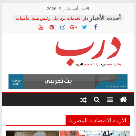
Skip
الأحد, أغسطس 9, 2026
to
دار الخدمات ترد على رئيس هيئة التأمينات
content
بعد مؤتمره الصحفي: إنكار الأزمة لا ينهي
معاناة أصحاب المعاشات.. ونطالب بكشف
الشركة المنفذة
فرحات سليمان يكتب: القطاع الصحي إلى
أين؟
حزب التحالف الشعبي يطلق لجنة “الحق
درب
في الصحة” بالإسكندرية لرصد الانتهاكات
ودعم المرضى
صور .. اعتماد الرسومات النهائية للقرار
وأتوه
الوزاري لمدينة الصحفيين.. وانتهاء أعمال
في
إنشاء المبنى الإداري
درب..
المجلس القومي لحقوق الإنسان يعلن
وتبقى
متابعة قضية الدكتور محمد زهران.. ويؤكد:
هي
قرينة البراءة وضمانات المحاكمة العادلة
حق أصيل
الدرب
الأزمة الاقتصادية المصرية