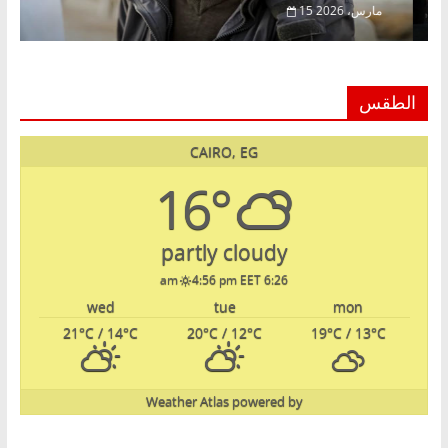
15 مارس، 2026
الطقس
CAIRO, EG
16°
partly cloudy
4:56 pm EET
6:26 am
wed
tue
mon
21
°C
/ 14
°C
20
°C
/ 12
°C
19
°C
/ 13
°C
Weather Atlas
powered by