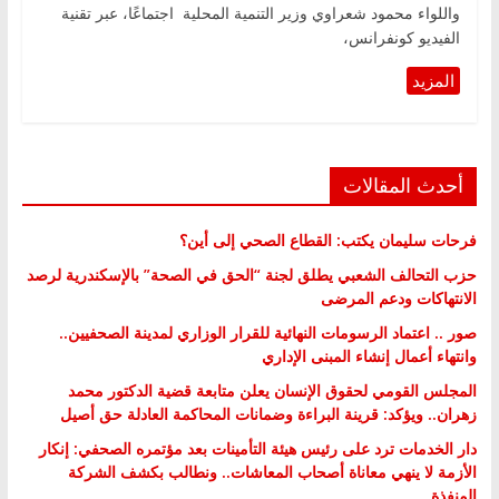
واللواء محمود شعراوي وزير التنمية المحلية اجتماعًا، عبر تقنية
الفيديو كونفرانس،
أحدث المقالات
فرحات سليمان يكتب: القطاع الصحي إلى أين؟
حزب التحالف الشعبي يطلق لجنة “الحق في الصحة” بالإسكندرية لرصد
الانتهاكات ودعم المرضى
صور .. اعتماد الرسومات النهائية للقرار الوزاري لمدينة الصحفيين..
وانتهاء أعمال إنشاء المبنى الإداري
المجلس القومي لحقوق الإنسان يعلن متابعة قضية الدكتور محمد
زهران.. ويؤكد: قرينة البراءة وضمانات المحاكمة العادلة حق أصيل
دار الخدمات ترد على رئيس هيئة التأمينات بعد مؤتمره الصحفي: إنكار
الأزمة لا ينهي معاناة أصحاب المعاشات.. ونطالب بكشف الشركة
المنفذة