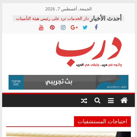
Skip
الجمعة, أغسطس 7, 2026
to
دار الخدمات ترد على رئيس هيئة التأمينات
content
بعد مؤتمره الصحفي: إنكار الأزمة لا ينهي
معاناة أصحاب المعاشات.. ونطالب بكشف
الشركة المنفذة
فرحات سليمان يكتب: القطاع الصحي إلى
أين؟
حزب التحالف الشعبي يطلق لجنة “الحق
درب
في الصحة” بالإسكندرية لرصد الانتهاكات
ودعم المرضى
صور .. اعتماد الرسومات النهائية للقرار
وأتوه
الوزاري لمدينة الصحفيين.. وانتهاء أعمال
في
إنشاء المبنى الإداري
درب..
المجلس القومي لحقوق الإنسان يعلن
وتبقى
متابعة قضية الدكتور محمد زهران.. ويؤكد:
هي
قرينة البراءة وضمانات المحاكمة العادلة
حق أصيل
الدرب
احتياجات المستشفيات