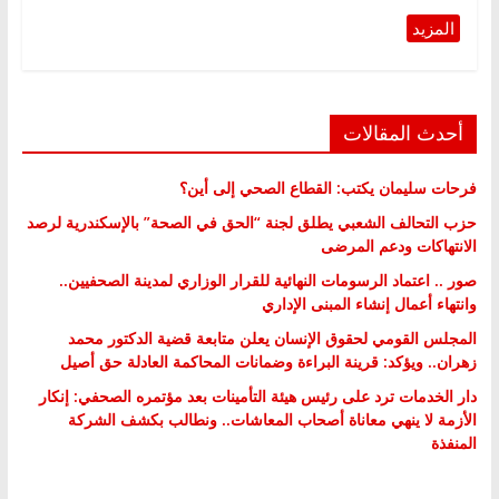
أحدث المقالات
فرحات سليمان يكتب: القطاع الصحي إلى أين؟
حزب التحالف الشعبي يطلق لجنة “الحق في الصحة” بالإسكندرية لرصد
الانتهاكات ودعم المرضى
صور .. اعتماد الرسومات النهائية للقرار الوزاري لمدينة الصحفيين..
وانتهاء أعمال إنشاء المبنى الإداري
المجلس القومي لحقوق الإنسان يعلن متابعة قضية الدكتور محمد
زهران.. ويؤكد: قرينة البراءة وضمانات المحاكمة العادلة حق أصيل
دار الخدمات ترد على رئيس هيئة التأمينات بعد مؤتمره الصحفي: إنكار
الأزمة لا ينهي معاناة أصحاب المعاشات.. ونطالب بكشف الشركة
المنفذة