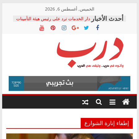
Skip
الخميس, أغسطس 6, 2026
to
دار الخدمات ترد على رئيس هيئة التأمينات
content
بعد مؤتمره الصحفي: إنكار الأزمة لا ينهي
معاناة أصحاب المعاشات.. ونطالب بكشف
الشركة المنفذة
فرحات سليمان يكتب: القطاع الصحي إلى
أين؟
حزب التحالف الشعبي يطلق لجنة “الحق
درب
في الصحة” بالإسكندرية لرصد الانتهاكات
ودعم المرضى
صور .. اعتماد الرسومات النهائية للقرار
وأتوه
الوزاري لمدينة الصحفيين.. وانتهاء أعمال
في
إنشاء المبنى الإداري
درب..
المجلس القومي لحقوق الإنسان يعلن
وتبقى
متابعة قضية الدكتور محمد زهران.. ويؤكد:
هي
قرينة البراءة وضمانات المحاكمة العادلة
حق أصيل
الدرب
إطفاء إنارة الشوارع