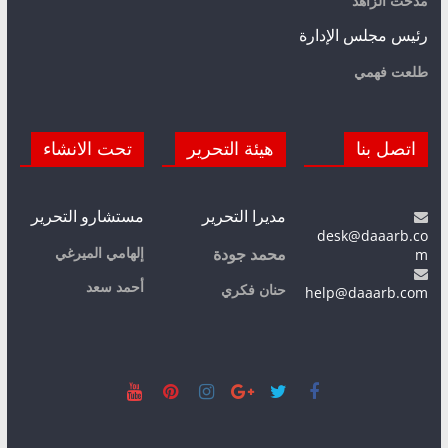
مدحت الزاهد
رئيس مجلس الإدارة
طلعت فهمي
اتصل بنا
هيئة التحرير
تحت الانشاء
مديرا التحرير
مستشارو التحرير
desk@daaarb.co
m
إلهامي الميرغي
محمد جودة
أحمد سعد
حنان فكري
help@daaarb.com