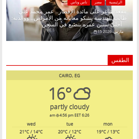
الرئيسية
مصر
ناس وناس
مضان.. د.
مقعد شاغر على مائدة الإفطار.. عمر محمد علي
حلم
طالب الهندسة يشكو معاناته من الأمراض.. ووالد
أحلى سنين عمره بتضيع في السجن
15 مارس، 2026
الطقس
CAIRO, EG
16°
partly cloudy
4:56 pm EET
6:26 am
wed
tue
mon
21
°C
/ 14
°C
20
°C
/ 12
°C
19
°C
/ 13
°C