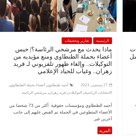
الرئيسية
تقارير وتحقيقات
ات
ماذا يحدث مع مرشحي الرئاسة؟| حبس
مل
أعضاء بحملة الطنطاوي ومنع مؤيديه من
التوكيلات.. وإلغاء ظهور تلفزيوني لـ فريد
زهران.. وغياب للحياد الإعلامي
,
,
27 سبتمبر، 2023
أحمد طنطاوي
أعضاء بحملة الطنطاوي
,
,
,
الانتخابات الرئاسية
التوكيلات
فريد زهران
مرشحي الرئاسة
أحمد الطنطاوي ومؤسسات حقوقية: أكثر من 73 شخصا من
الأعضاء المتطوعين في الحملة تم القبض عليهم إلى جانب
آخرين غير