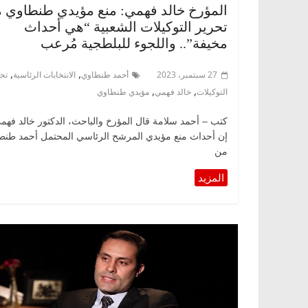
المؤرخ خالد فهمي: منع مؤيدي طنطاوي 
تحرير التوكيلات الشعبية “هي أحداث
مخيفة”.. واللجوء للبلطجية مُرعب
,
,
27 سبتمبر، 2023
أحمد طنطاوي
الانتخابات الرئاسية
تح
,
,
التوكيلات
خالد فهمي
مؤيدي طنطاوي
كتب – أحمد سلامة قال المؤرخ والباحث، الدكتور خالد فهم
إن أحداث منع مؤيدي المرشح الرئاسي المحتمل أحمد طنط
من