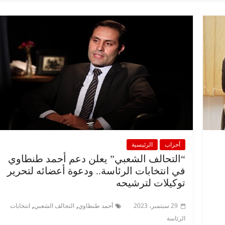
الرئيسية
مصر
ناس وناس
ناس وناس
مقعد شاغر على مائدة الإفطار.. يحي
 د. نور فرحات فقيه
حسين عبدالهادي فارس مقاومة
ضايا الوطن وانحاز
الخصخصة الذي دافع عن المال العام
(بروفايل)
21 فبراير، 2026
أحزاب
الرئيسية
“التحالف الشعبي” يعلن دعم أحمد طنطاوي
في انتخابات الرئاسة.. ودعوة أعضائه لتحرير
توكيلات لترشيحه
,
,
29 سبتمبر، 2023
أحمد طنطاوي
التحالف الشعبي
انتخابات
الرئاسة