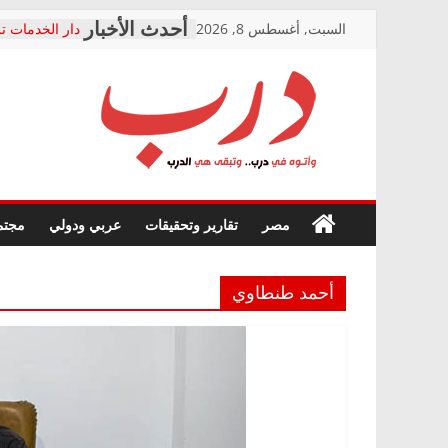
Skip
السبت, أغسطس 8, 2026
دار الخدمات تر
to
بعد مؤتمره الص
معاناة أصحاب
content
الشركة المنفذ
فرحات سليمان
درب
أين؟
حزب التحالف 
في الصحة” بال
وأتوه
ودعم المرضى
صور .. اعتماد 
في
مصر
تقارير وتحقيقات
عربي ودولي
مجتم
الوزاري لمدينة
درب..
إنشاء المبنى ا
وتبقى
المجلس القومي
هي
متابعة قضية ال
أحمد طنطاوي
الدرب
قرينة البراءة 
حق أصيل