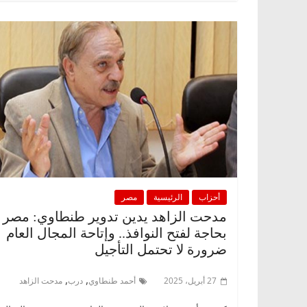
الرئيسية
مصر
ناس وناس
الرئيسية
مصر
د. عبدالخالق فاروق.. خبير اقتصادي
في ذكرى رحيله..
يحتفل بذكرى ميلاده وحيداً على أبواب
قانوني دافع عن ق
السبعين (بروفايل)
للحرية (بروفايل)
26 يناير، 2026
26 يناير، 2026
أحزاب
الرئيسية
مصر
مدحت الزاهد يدين تدوير طنطاوي: مصر
بحاجة لفتح النوافذ.. وإتاحة المجال العام
ضرورة لا تحتمل التأجيل
,
,
27 أبريل، 2025
أحمد طنطاوي
درب
مدحت الزاهد