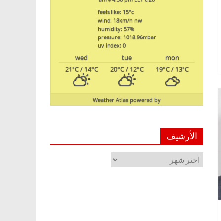
feels like: 15
°c
wind: 18
km/h
nw
humidity: 57
%
pressure: 1018.96
mbar
uv index: 0
wed
tue
mon
21
°C
/ 14
°C
20
°C
/ 12
°C
19
°C
/ 13
°C
Weather Atlas
powered by
الأرشيف
الأرشيف