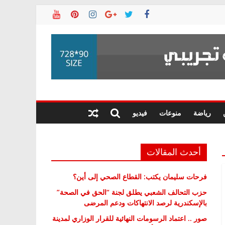
رياضة
منوعات
فيديو
أحدث المقالات
فرحات سليمان يكتب: القطاع الصحي إلى أين؟
حزب التحالف الشعبي يطلق لجنة “الحق في الصحة”
بالإسكندرية لرصد الانتهاكات ودعم المرضى
صور .. اعتماد الرسومات النهائية للقرار الوزاري لمدينة