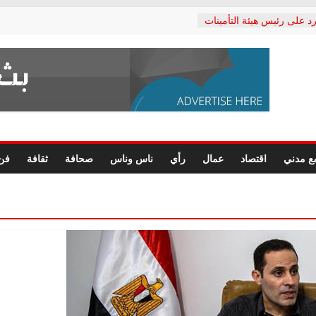
د على رئيس هيئة التأمينات
حفي: إنكار الأزمة لا ينهي
 المعاشات.. ونطالب بكشف
ة
 يكتب: القطاع الصحي إلى
الشعبي يطلق لجنة “الحق
إسكندرية لرصد الانتهاكات
الرسومات النهائية للقرار
ع مدني
اقتصاد
عمال
رأي
ناس وناس
صحافة
ثقافة
فن
 الصحفيين.. وانتهاء أعمال
لإداري
 لحقوق الإنسان يعلن
دكتور محمد زهران.. ويؤكد:
وضمانات المحاكمة العادلة