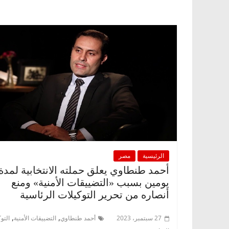
الرئيسية
مصر
أحمد طنطاوي يعلق حملته الانتخابية لمدة
يومين بسبب «التضييقات الأمنية» ومنع
أنصاره من تحرير التوكيلات الرئاسية
,
,
27 سبتمبر، 2023
أحمد طنطاوي
التضييقات الأمنية
التو