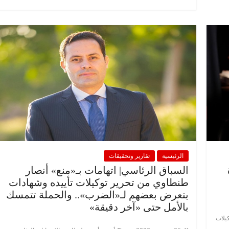
الرئيسية
تقارير وتحقيقات
السباق الرئاسي| اتهامات بـ«منع» أنصار
طنطاوي من تحرير توكيلات تأييده وشهادات
بتعرض بعضهم لـ«الضرب».. والحملة تتمسك
بالأمل حتى «آخر دقيقة»
كيلات