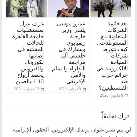
بعد قائمة
عمرو موسى
غرف عزل
الشركات
يلتقي وزير
بمستشفيات
المتعاونة مع
خارجية
جامعة القاهرة
المستوطنات..
زيمبابوي
للحالات
كيف تتورط
ويشارك في
المشتبه في
شركات
جلستي آلية
إصابتها
السياحة
مراجعة
بكورونا..
الالكترونية في
النظراء والسلم
والفيروس
جرائم حرب
والأمن
يحصد أرواح
ضد
الإفريقي
1113 بالصين
الفلسطينين؟
9 فبراير، 2020
12 فبراير، 2020
8 مارس، 2020
اترك تعليقاً
لن يتم نشر عنوان بريدك الإلكتروني.
الحقول الإلزامية