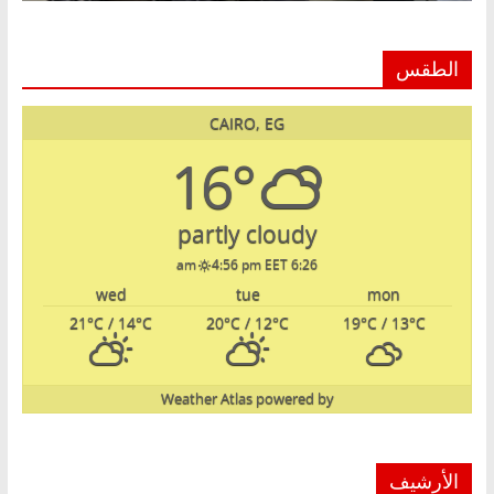
الطقس
CAIRO, EG
16°
partly cloudy
4:56 pm EET
6:26 am
wed
tue
mon
21
°C
/ 14
°C
20
°C
/ 12
°C
19
°C
/ 13
°C
Weather Atlas
powered by
الأرشيف