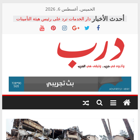
Skip
الخميس, أغسطس 6, 2026
to
دار الخدمات ترد على رئيس هيئة التأمينات
content
بعد مؤتمره الصحفي: إنكار الأزمة لا ينهي
معاناة أصحاب المعاشات.. ونطالب بكشف
الشركة المنفذة
فرحات سليمان يكتب: القطاع الصحي إلى
أين؟
حزب التحالف الشعبي يطلق لجنة “الحق
درب
في الصحة” بالإسكندرية لرصد الانتهاكات
ودعم المرضى
صور .. اعتماد الرسومات النهائية للقرار
وأتوه
الوزاري لمدينة الصحفيين.. وانتهاء أعمال
في
إنشاء المبنى الإداري
درب..
المجلس القومي لحقوق الإنسان يعلن
وتبقى
متابعة قضية الدكتور محمد زهران.. ويؤكد:
هي
قرينة البراءة وضمانات المحاكمة العادلة
حق أصيل
الدرب