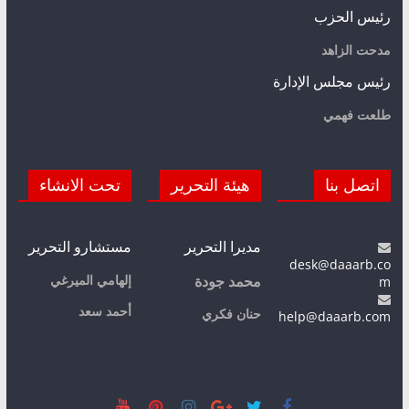
رئيس الحزب
مدحت الزاهد
رئيس مجلس الإدارة
طلعت فهمي
اتصل بنا
هيئة التحرير
تحت الانشاء
مديرا التحرير
مستشارو التحرير
desk@daaarb.co
m
إلهامي الميرغي
محمد جودة
أحمد سعد
حنان فكري
help@daaarb.com