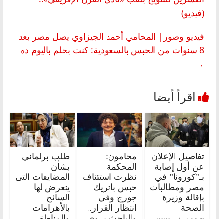
(فيديو)
فيديو وصور| المحامي أحمد الجيزاوي يصل مصر بعد
8 سنوات من الحبس بالسعودية: كنت بحلم باليوم ده
→
تفاصيل الإعلان
محامون:
طلب برلماني
عن أول إصابة
المحكمة
بشأن
بـ”كورونا” في
نظرت استئناف
المضايقات التى
مصر ومطالبات
حبس باتريك
يتعرض لها
بإقالة وزيرة
جورج وفي
السائح
الصحة
انتظار القرار..
بالأهرامات
والباحث يروي
والمناطق