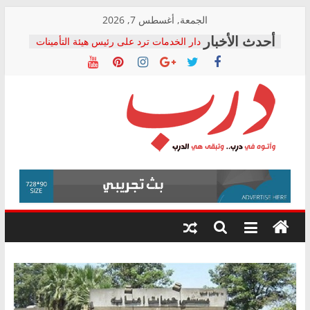
Skip
الجمعة, أغسطس 7, 2026
to
دار الخدمات ترد على رئيس هيئة التأمينات
content
بعد مؤتمره الصحفي: إنكار الأزمة لا ينهي
معاناة أصحاب المعاشات.. ونطالب بكشف
الشركة المنفذة
فرحات سليمان يكتب: القطاع الصحي إلى
أين؟
حزب التحالف الشعبي يطلق لجنة “الحق
درب
في الصحة” بالإسكندرية لرصد الانتهاكات
ودعم المرضى
صور .. اعتماد الرسومات النهائية للقرار
وأتوه
الوزاري لمدينة الصحفيين.. وانتهاء أعمال
في
إنشاء المبنى الإداري
درب..
المجلس القومي لحقوق الإنسان يعلن
وتبقى
متابعة قضية الدكتور محمد زهران.. ويؤكد:
هي
قرينة البراءة وضمانات المحاكمة العادلة
حق أصيل
الدرب