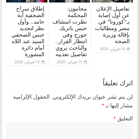
تفاصيل الإعلان
محامون:
إطلاق سراح
عن أول إصابة
المحكمة
الصحفية آية
بـ”كورونا” في
نظرت استئناف
حامد.. وأول
مصر ومطالبات
حبس باتريك
نظر لتجديد
بإقالة وزيرة
جورج وفي
حبس الصحفي
الصحة
انتظار القرار..
السيد عبد اللاه
والباحث يروي
أمام دائرة
14 فبراير، 2020
تفاصيل تعذيبه
المشورة
15 فبراير، 2020
15 فبراير، 2020
اترك تعليقاً
لن يتم نشر عنوان بريدك الإلكتروني.
الحقول الإلزامية
مشار إليها بـ
*
التعليق
*