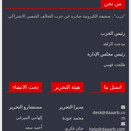
من نحن
"درب".. صحيفة الكترونية صادرة عن حزب التحالف الشعبي الاشتراكي
رئيس الحزب
مدحت الزاهد
رئيس مجلس الإدارة
طلعت فهمي
اتصل بنا
هيئة التحرير
تحت الانشاء
مديرا التحرير
مستشارو التحرير
desk@daaarb.co
m
إلهامي الميرغي
محمد جودة
أحمد سعد
حنان فكري
help@daaarb.com