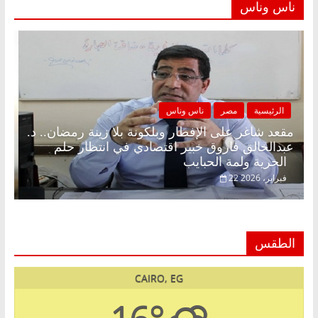
ناس وناس
الرئيسية
مصر
ناس وناس
مقعد شاغر على الإفطار وبلكونة بلا زينة رمضان.. د.
عبدالخالق فاروق خبير اقتصادي في انتظار حلم
الحرية ولمة الحبايب
22 فبراير، 2026
الطقس
CAIRO, EG