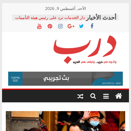
Skip
الأحد, أغسطس 9, 2026
to
دار الخدمات ترد على رئيس هيئة التأمينات
content
بعد مؤتمره الصحفي: إنكار الأزمة لا ينهي
معاناة أصحاب المعاشات.. ونطالب بكشف
الشركة المنفذة
فرحات سليمان يكتب: القطاع الصحي إلى
أين؟
حزب التحالف الشعبي يطلق لجنة “الحق
درب
في الصحة” بالإسكندرية لرصد الانتهاكات
ودعم المرضى
صور .. اعتماد الرسومات النهائية للقرار
وأتوه
الوزاري لمدينة الصحفيين.. وانتهاء أعمال
في
إنشاء المبنى الإداري
درب..
المجلس القومي لحقوق الإنسان يعلن
وتبقى
متابعة قضية الدكتور محمد زهران.. ويؤكد:
هي
قرينة البراءة وضمانات المحاكمة العادلة
حق أصيل
الدرب