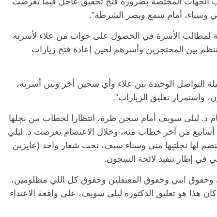
ب الجهات المختصة بضرورة فتح تحقيق عاجل فيما تعرضت
 مني وسناء، أمام سمع وبصر الشرطة”.
ة لمطالب الأسرة في الحصول على جواب من علاء لأسرته
لمنتظم بين المحتجزين وأسرهم لحين إعادة فتح زيارات
لة التواصل الوحيدة بين علاء وأي سجين أخر وبين أسرته،
 واستمرار تعليق الزيارات”.
صام د. ليلى سويف أمام سجن طرة، انتظارا لخطاب من نجلها
الرئيسية
مصر
ناس وناس
ا
علاء عبد الفتاح بعد 3 شهور من منع الزيارة و3 أسابيع من آخر خطاب منه، وخلال الاعتصام تعرضت د. ليلي
مقعد شاغر على مائدة الإفطار.. يحيى
مقع
رحات فقيه
حسين عبدالهادي فارس مقاومة
رمض
ضم لها نجلتيها منى وسناء سيف، تحت شعار واحد (عايزين
طن وانحاز
الخصخصة الذي دافع عن المال العام
اقت
ي في إطار تنفيذ لائحة السجون.
(بروفايل)
الحبايب
21 فبراير، 2026
22 
حقوق ابني وحقوق المعتقلين وحقوق كل اللي مظلومين،
ان هذا هو تعليق الدكتورة ليلى سويف، على واقعة الاعتداء