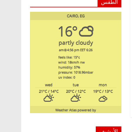
الطقس
CAIRO, EG
16°
partly cloudy
4:56 pm EET
6:26 am
feels like: 15
°c
wind: 18
km/h
nw
humidity: 57
%
pressure: 1018.96
mbar
uv index: 0
wed
tue
mon
21
°C
/ 14
°C
20
°C
/ 12
°C
19
°C
/ 13
°C
Weather Atlas
powered by
الأرشيف