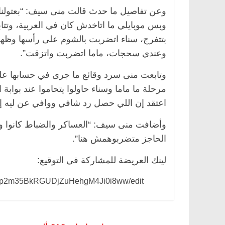
وعن تفاصيل ما حدث قالت منى سيف: “بعتولنا
وبس موبايلي ما اتاخدش كان في العربية، وتتا
بتتفرج، سناء اتضربت بالشوم على رأسها وظهر
وعندي سحجات، ماما اتضربت واتزقت”.
وتابعت منى سرد وقائع ما جرى في حسابها عل
مرحلة ما ماما وسناء حاولوا يتحاموا عند بواب
اعتقد إن اللي حصل رد شافي ووافي عن ليه إحن
وأضافت منى سيف: “العساكر والضباط كانوا وا
الحاجز متضربوهمش هنا”.
لينك العريضة للمشاركة في التوقيع:
mvop2m35BkRGUDjZuHehgM4Ji0i8ww/edit