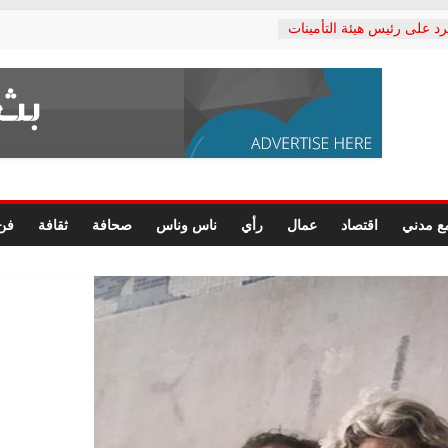
رد على رئيس هيئة التأمينات
حفي: إنكار الأزمة لا ينهي
 المعاشات.. ونطالب بكشف
ة
 يكتب: القطاع الصحي إلى
الشعبي يطلق لجنة “الحق
إسكندرية لرصد الانتهاكات
الرسومات النهائية للقرار
ع مدني
اقتصاد
عمال
رأي
ناس وناس
صحافة
ثقافة
فن
 الصحفيين.. وانتهاء أعمال
لإداري
ي لحقوق الإنسان يعلن
لدكتور محمد زهران.. ويؤكد:
وضمانات المحاكمة العادلة