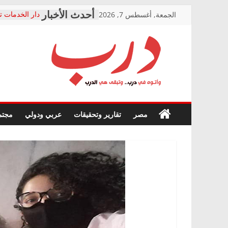
Skip
الجمعة, أغسطس 7, 2026
دار الخدمات ت
to
بعد مؤتمره الص
معاناة أصحاب
content
الشركة المنفذ
فرحات سليمان
درب
أين؟
حزب التحالف 
في الصحة” بال
وأتوه
ودعم المرضى
صور .. اعتماد 
في
مصر
تقارير وتحقيقات
عربي ودولي
مجتم
الوزاري لمدينة
درب..
إنشاء المبنى ا
وتبقى
المجلس القوم
هي
متابعة قضية ا
الدرب
قرينة البراءة 
حق أصيل