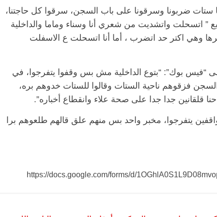
 ستات ضربونا وسرقونا على باب السجن، سرقوا كل حاجتنا،
بع ” اتسحلت واتشديت من شعري أنا وسناء وماما والداخلية
ها وهي اكتر حد اتضرب ، أما أنا اتسحلت ع الاسفلت
ى “فيس بوك”: “بتوع الداخلية مش بس وقفوا يتفرجوا، في
ة السجن فزقوهم ناحية الستات وقالوا للستات خدوهم بره،
ا قلقانين جدا جدا على صحة علاء وانقطاع أخباره”.
قفين يتفرجوا، مخبر واحد بس منهم علق قالهم طلعوهم برا
https://docs.google.com/forms/d/1OGhlA0S1L9D08