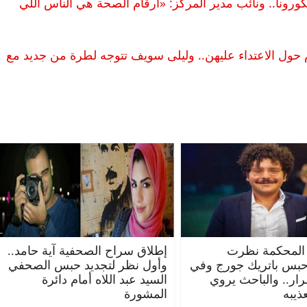
صابة 616 ألف مصري بكورونا.. ونائب مدير المركز: «أرقام الصحة هي الناس اللي
ام حول الاعتداء عليهن.. وليلى سويف تتوجه لطرة من جديد مع
المحكمة نظرت
إطلاق سراح الصحفية آية حامد..
حبس باتريك جورج وفي
وأول نظر لتجديد حبس الصحفي
قرار.. والباحث يروي
السيد عبد اللاه أمام دائرة
ذيبه
المشورة