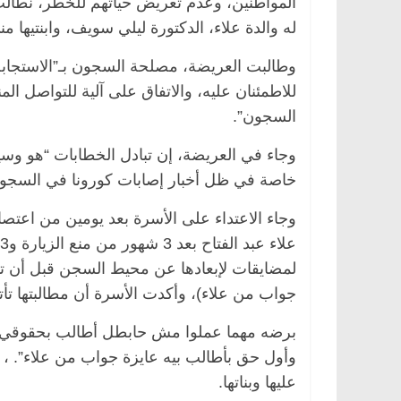
المواطنين، وعدم تعريض حياتهم للخطر، نطال
له والدة علاء، الدكتورة ليلي سويف، وابنتيها
وطالبت العريضة، مصلحة السجون بـ”الاستجاب
للاطمئنان عليه، والاتفاق على آلية للتواصل ا
السجون”.
وجاء في العريضة، إن تبادل الخطابات “هو وسي
خاصة في ظل أخبار إصابات كورونا في السجون،
وجاء الاعتداء على الأسرة بعد يومين من اعت
مصر
ناس وناس
الرئيسية
مصر
ناس وناس
لخالق فاروق.. خبير اقتصادي
في ذكرى رحيله.. د. نور ف
لمضايقات لإبعادها عن محيط السجن قبل أن تن
ذكرى ميلاده وحيداً على أبواب
قانوني دافع عن قضايا الو
جواب من علاء)، وأكدت الأسرة أن مطالبتها تأت
للحرية (بروفايل)
26 يناير، 2026
برضه مهما عملوا مش حابطل أطالب بحقوقي و
وأول حق بأطالب بيه عايزة جواب من علاء”. ، ك
عليها وبناتها.