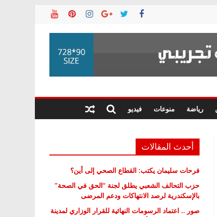
رياضة
منوعات
فيديو
أحدث المقالات
فرحات سليمان يكتب: القطاع الصحي إلى أين؟
حزب التحالف الشعبي يطلق لجنة “الحق في الصحة”
بالإسكندرية لرصد الانتهاكات ودعم المرضى
صور .. اعتماد الرسومات النهائية للقرار الوزاري لمدينة