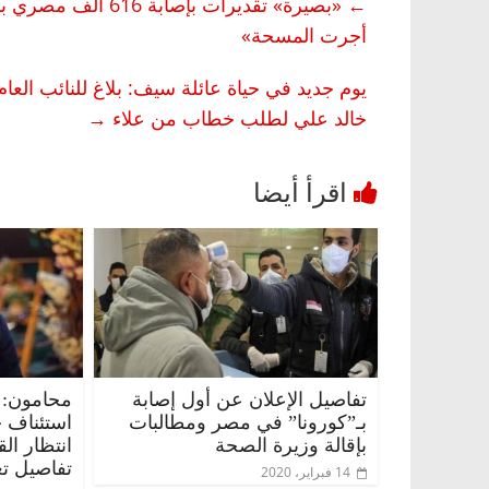
←
«بصيرة» تقديرات بإ
أجرت المسحة»
يوم جديد في حياة عائلة سيف: بلاغ للنائب الع
خالد علي لطلب خطاب من علاء
→
تفاصيل الإعلان عن أول إصابة
محامون: 
بـ”كورونا” في مصر ومطالبات
استئناف 
بإقالة وزيرة الصحة
انتظار ال
تفاصيل تع
14 فبراير، 2020