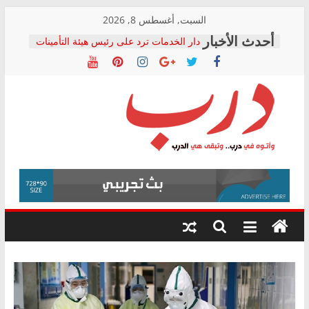
Skip
السبت, أغسطس 8, 2026
to
دار الخدمات ترد على رئيس هيئة التأمينات
content
بعد مؤتمره الصحفي: إنكار الأزمة لا ينهي
معاناة أصحاب المعاشات.. ونطالب بكشف
الشركة المنفذة
فرحات سليمان يكتب: القطاع الصحي إلى
أين؟
حزب التحالف الشعبي يطلق لجنة “الحق
درب
في الصحة” بالإسكندرية لرصد الانتهاكات
ودعم المرضى
صور .. اعتماد الرسومات النهائية للقرار
وأتوه
الوزاري لمدينة الصحفيين.. وانتهاء أعمال
في
إنشاء المبنى الإداري
درب..
المجلس القومي لحقوق الإنسان يعلن
وتبقى
متابعة قضية الدكتور محمد زهران.. ويؤكد:
هي
قرينة البراءة وضمانات المحاكمة العادلة
حق أصيل
الدرب