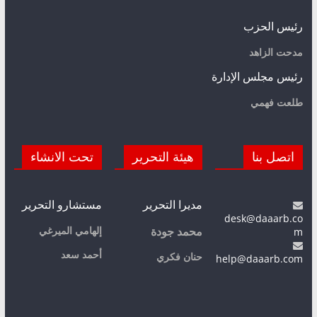
رئيس الحزب
مدحت الزاهد
رئيس مجلس الإدارة
طلعت فهمي
اتصل بنا
هيئة التحرير
تحت الانشاء
مديرا التحرير
مستشارو التحرير
desk@daaarb.co
m
إلهامي الميرغي
محمد جودة
أحمد سعد
حنان فكري
help@daaarb.com