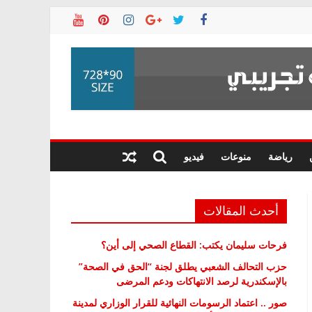
رياضة
منوعات
فيديو
أحدث المقالات
فرحات سليمان يكتب: القطاع الصحي إلى أين؟
حزب التحالف الشعبي يطلق لجنة “الحق في الصحة”
بالإسكندرية لرصد الانتهاكات ودعم المرضى
صور .. اعتماد الرسومات النهائية للقرار الوزاري لمدينة