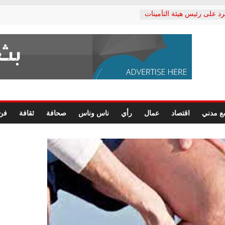
رد على رئيس هيئة التأمينات
حفي: إنكار الأزمة لا ينهي
 المعاشات.. ونطالب بكشف
ة
 يكتب: القطاع الصحي إلى
الشعبي يطلق لجنة “الحق
إسكندرية لرصد الانتهاكات
الرسومات النهائية للقرار
ع مدني
اقتصاد
عمال
رأي
ناس وناس
صحافة
ثقافة
فن
 الصحفيين.. وانتهاء أعمال
لإداري
ي لحقوق الإنسان يعلن
لدكتور محمد زهران.. ويؤكد:
وضمانات المحاكمة العادلة