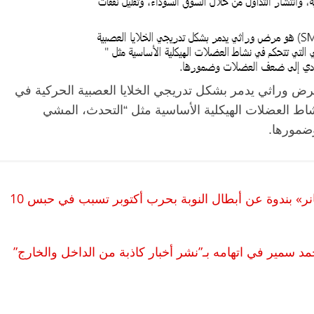
مور العضلات الشوكي “SMA” هو مرض وراثي يدمر بشكل تدريجي الخلايا العصبية الحركية في
اط العضلات الهيكلية الأساسية مثل “التحدث، المشي
وضمورها.
الرئيسية
مصر
ناس وناس
الرئيسية
مقعد شاغر على مائدة الإفطار.. يحيى
مقعد شا
 فقيه
حسين عبدالهادي فارس مقاومة
رمضان..
نحاز
الخصخصة الذي دافع عن المال العام
اقتصادي
«صورة طنطاوي وليس السيسي».. قصة «بانر» بندوة عن أبطال النوبة بحرب أكتوبر تسبب في حبس 10
(بروفايل)
الحبايب
21 فبراير، 2026
22 فبراير، 2026
د سمير في اتهامه بـ”نشر أخبار كاذبة من الداخل والخارج”