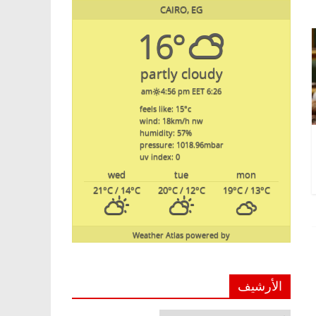
CAIRO, EG
16°
partly cloudy
4:56 pm EET
6:26 am
feels like: 15
°c
wind: 18
km/h
nw
humidity: 57
%
pressure: 1018.96
mbar
uv index: 0
wed
tue
mon
21
°C
/ 14
°C
20
°C
/ 12
°C
19
°C
/ 13
°C
Weather Atlas
powered by
الأرشيف