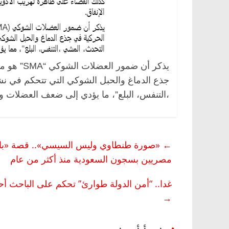
يذكر أن ض
جذع الدماغ والحبل الشوكي التي تتحكم في نش
،التنفس، البلع”، ما يؤدي إلى ضعف العضلات 
صر
ناس وناس
الرئيسية
مصر
ناس وناس
 فاروق.. خبير اقتصادي
في ذكرى رحيله.. د. نور فرحات
ميلاده وحيداً على أبواب
قانوني دافع عن قضايا الوطن وا
←
للحرية (بروفايل)
مصريين بسجون السعودية منذ أكثر من عام
26 يناير، 2026
غدا.. “أمن الدولة طوارئ” تحكم على الباحث أحم
→