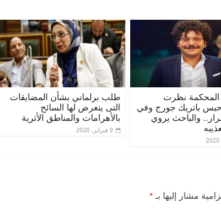
المحكمة نظرت
طلب برلماني بشأن المضايقات
حبس باتريك جورج وفي
التى يتعرض لها السائح
قرار.. والباحث يروي
بالأهرامات والمناطق الأثرية
ذيبه
9 فبراير، 2020
زامية مشار إليها بـ
*