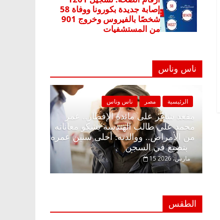
ناس وناس
مصر
ناس وناس
الرئيسية
مصر
ناس وناس
غر على الإفطار وبلكونة بلا زينة
مقعد شاغر على مائدة الإف
 د. عبدالخالق فاروق خبير
محمد علي طالب الهندسة ي
 في انتظار حلم الحرية ولمة
من الأمراض.. ووالدته: أح
بتضيع في السجن
15 مارس، 2026
الطقس