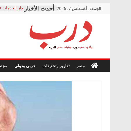
Skip
الجمعة, أغسطس 7, 2026
دار الخدمات ت
to
بعد مؤتمره الص
معاناة أصحاب
content
الشركة المنفذ
فرحات سليمان
درب
أين؟
حزب التحالف 
في الصحة” بال
وأتوه
ودعم المرضى
صور .. اعتماد 
في
مصر
تقارير وتحقيقات
عربي ودولي
مجتم
الوزاري لمدينة
درب..
إنشاء المبنى ا
وتبقى
المجلس القوم
هي
متابعة قضية ا
الدرب
قرينة البراءة 
حق أصيل