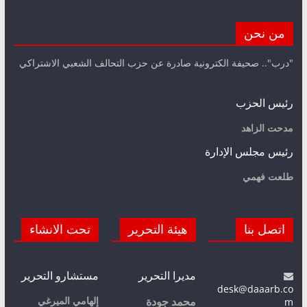
من نحن
"درب".. صحيفة الكترونية صادرة عن حزب التحالف الشعبي الاشتراكي
رئيس الحزب
مدحت الزاهد
رئيس مجلس الإدارة
طلعت فهمي
اتصل بنا
هيئة التحرير
تحت الانشاء
مديرا التحرير
مستشارو التحرير
desk@daaarb.co
m
إلهامي الميرغي
محمد جودة