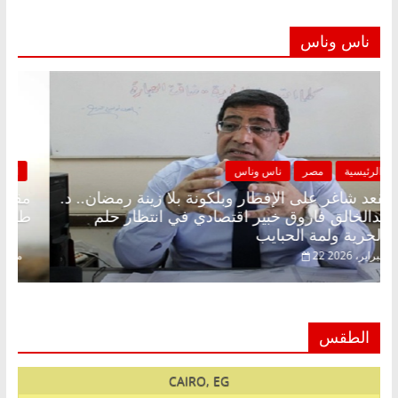
ناس وناس
الرئيسية
مصر
ناس وناس
مقعد شاغر على الإفطار وبلكونة بلا زينة رمضان.. د.
عبدالخالق فاروق خبير اقتصادي في انتظار حلم
الحرية ولمة الحبايب
22 فبراير، 2026
الطقس
CAIRO, EG