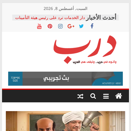
Skip
السبت, أغسطس 8, 2026
to
دار الخدمات ترد على رئيس هيئة التأمينات
content
بعد مؤتمره الصحفي: إنكار الأزمة لا ينهي
معاناة أصحاب المعاشات.. ونطالب بكشف
الشركة المنفذة
فرحات سليمان يكتب: القطاع الصحي إلى
أين؟
حزب التحالف الشعبي يطلق لجنة “الحق
درب
في الصحة” بالإسكندرية لرصد الانتهاكات
ودعم المرضى
صور .. اعتماد الرسومات النهائية للقرار
وأتوه
الوزاري لمدينة الصحفيين.. وانتهاء أعمال
في
إنشاء المبنى الإداري
درب..
المجلس القومي لحقوق الإنسان يعلن
وتبقى
متابعة قضية الدكتور محمد زهران.. ويؤكد:
هي
قرينة البراءة وضمانات المحاكمة العادلة
حق أصيل
الدرب