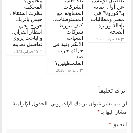
تفاصيل الإعلان
بعد قائمة
محامون:
عن أول إصابة
الشركات
المحكمة
بـ”كورونا” في
المتعاونة مع
نظرت استئناف
مصر ومطالبات
المستوطنات..
حبس باتريك
بإقالة وزيرة
كيف تتورط
جورج وفي
الصحة
شركات
انتظار القرار..
السياحة
والباحث يروي
14 فبراير، 2020
الالكترونية في
تفاصيل تعذيبه
جرائم حرب
15 فبراير، 2020
ضد
الفلسطينين؟
8 مارس، 2020
اترك تعليقاً
لن يتم نشر عنوان بريدك الإلكتروني.
الحقول الإلزامية
مشار إليها بـ
*
التعليق
*