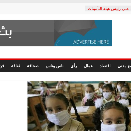
 على رئيس هيئة التأمينات
ي: إنكار الأزمة لا ينهي
لمعاشات.. ونطالب بكشف
كتب: القطاع الصحي إلى
شعبي يطلق لجنة “الحق
كندرية لرصد الانتهاكات
رسومات النهائية للقرار
ع مدني
اقتصاد
عمال
رأي
ناس وناس
صحافة
ثقافة
فن
لصحفيين.. وانتهاء أعمال
داري
لحقوق الإنسان يعلن
كتور محمد زهران.. ويؤكد:
مانات المحاكمة العادلة