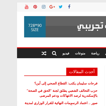
رياضة
منوعات
فيديو
أحدث المقالات
فرحات سليمان يكتب: القطاع الصحي إلى أين؟
حزب التحالف الشعبي يطلق لجنة “الحق في الصحة”
بالإسكندرية لرصد الانتهاكات ودعم المرضى
صور .. اعتماد الرسومات النهائية للقرار الوزاري لمدينة