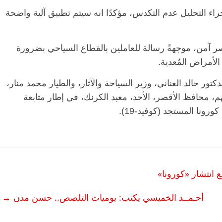
راء التحليل عدم التكدس، مؤكدًا انه سيتم تطبيق آلية واضحة
 آمن، موجهةً رسالة للعاملين بالقطاع السياحي بضرورة
الأمراض المُعدية.
ور خالد العناني، وزير السياحة والآثار، والطيار محمد منار،
 محافظ الأقصر، الأحد، معبد الكرنك، في إطار متابعة
ونا المستجد (كوفيد-19).
 انتشار «كورونا»
أحـمــد الخميسي يكتب: يوميات التلصص.. حسن مدن
→