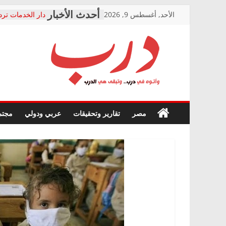
Skip
الأحد, أغسطس 9, 2026
دار الخدمات ترد
to
بعد مؤتمره الصحف
معاناة أصحاب ا
content
الشركة المنفذة
فرحات سليمان ي
درب
أين؟
حزب التحالف ال
في الصحة” بالإس
وأتوه
ودعم المرضى
صور .. اعتماد ال
في
مصر
تقارير وتحقيقات
عربي ودولي
مجتم
الوزاري لمدينة ا
درب..
إنشاء المبنى الإ
وتبقى
المجلس القومي 
هي
متابعة قضية الد
الدرب
قرينة البراءة وض
حق أصيل