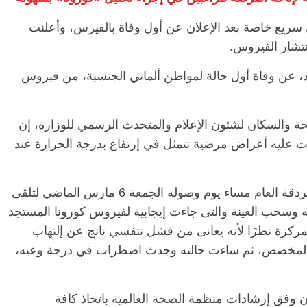
يع خاصة بعد الإعلان عن أول وفاة بالفيرس، وأعلنت
نتشار الفيروس.
الرئيسية
مصر
ناس وناس
اس
مقعد شاغر على مائدة الإفطار.. يحيى
د، عن وفاة أول حالة لمواطن ألماني الجنسية، من فيروس
ر فرحات فقيه
حسين عبدالهادي فارس مقاومة
الوطن وانحاز
الخصخصة الذي دافع عن المال العام
(بروفايل)
حة والسكان لشئون الإعلام والمتحدث الرسمي للوزارة، إن
21 فبراير، 2026
 يبلغ من العمر 60 عامًا، ظهرت عليه أعراض مرضية تتمثل في إرتفاع بدرجة الحرارة عند
وأكد البيان أن المصاب توجه إلى مستشفي الغردقة العام مساء يوم وصوله الجمعة 6 مارس الماضي لتلقى
له وسحب العينة والتى جاءت إيجابية لفيروس كورونا المستجد
اية المركزة نظرًا لأنه يعانى من فشل تتفسي ناتج عن إلتهاب
المخصص، ثم ساءت حالته وحدث اضطراب في درجة وعيه،
 وفق إرشادات منظمة الصحة العالمية باتخاذ كافة