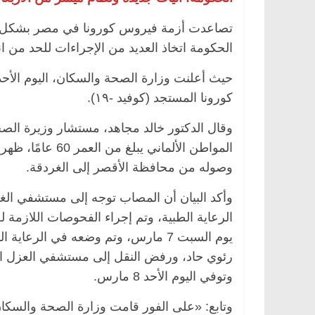
تصاعدت أزمة فيروس كورونا في مصر بشكل سر
الحكومة اتخاذ العديد من الإجراءات للحد من ا
ئيسية
مصر
ناس وناس
الرئيسية
مصر
ناس ون
حيث أعلنت وزارة الصحة والسكان، اليوم الأح
بدالخالق فاروق.. خبير اقتصادي
في ذكرى رحيله.. د. نو
كورونا المستجد (كوفيد -١٩).
ل بذكرى ميلاده وحيداً على أبواب
قانوني دافع عن قضايا 
للحرية (بروفايل)
وقال الدكتور خالد مجاهد، مستشار وزيرة الص
، 2026
26 يناير، 2026
المواطن الألماني
وصوله من محافظة الأقصر إلى الغردقة.
الرعاية الطبية، وتم إجراء الفحوصات اللازمة 
يوم السبت 7 مارس، وتم وضعه في الرع
رئوي حاد، ورفض النقل إلى مستشفي العزل 
وتوفي اليوم الأحد 8 مارس.
وتابع: «على الفور قامت وزارة الصحة والسكان