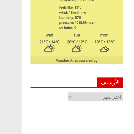
feels like: 15
°c
wind: 18
km/h
nw
humidity: 57
%
pressure: 1018.96
mbar
uv index: 0
wed
tue
mon
21
°C
/ 14
°C
20
°C
/ 12
°C
19
°C
/ 13
°C
Weather Atlas
powered by
الأرشيف
الأرشيف