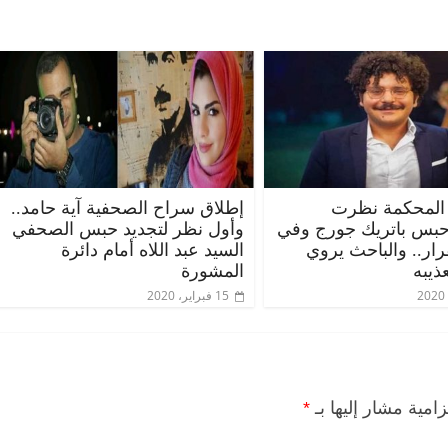
المحكمة نظرت
إطلاق سراح الصحفية آية حامد..
حبس باتريك جورج وفي
وأول نظر لتجديد حبس الصحفي
قرار.. والباحث يروي
السيد عبد اللاه أمام دائرة
ذيبه
المشورة
15 فبراير، 2020
زامية مشار إليها بـ
*