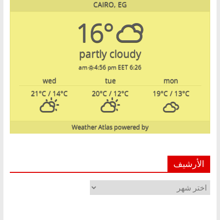
CAIRO, EG
16°
partly cloudy
4:56 pm EET
6:26 am
wed
tue
mon
21
°C
/ 14
°C
20
°C
/ 12
°C
19
°C
/ 13
°C
Weather Atlas
powered by
الأرشيف
الأرشيف