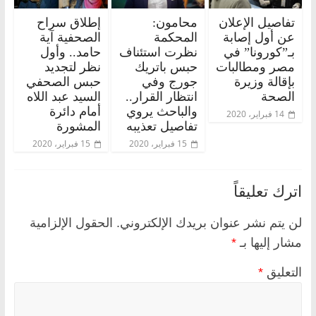
تفاصيل الإعلان
محامون:
إطلاق سراح
عن أول إصابة
المحكمة
الصحفية آية
بـ”كورونا” في
نظرت استئناف
حامد.. وأول
مصر ومطالبات
حبس باتريك
نظر لتجديد
بإقالة وزيرة
جورج وفي
حبس الصحفي
الصحة
انتظار القرار..
السيد عبد اللاه
والباحث يروي
أمام دائرة
14 فبراير، 2020
تفاصيل تعذيبه
المشورة
15 فبراير، 2020
15 فبراير، 2020
اترك تعليقاً
لن يتم نشر عنوان بريدك الإلكتروني.
الحقول الإلزامية
مشار إليها بـ
*
التعليق
*