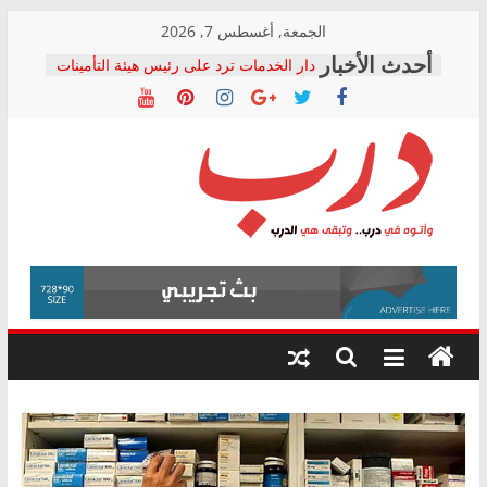
Skip
الجمعة, أغسطس 7, 2026
to
دار الخدمات ترد على رئيس هيئة التأمينات
content
بعد مؤتمره الصحفي: إنكار الأزمة لا ينهي
معاناة أصحاب المعاشات.. ونطالب بكشف
الشركة المنفذة
فرحات سليمان يكتب: القطاع الصحي إلى
أين؟
حزب التحالف الشعبي يطلق لجنة “الحق
درب
في الصحة” بالإسكندرية لرصد الانتهاكات
ودعم المرضى
صور .. اعتماد الرسومات النهائية للقرار
وأتوه
الوزاري لمدينة الصحفيين.. وانتهاء أعمال
في
إنشاء المبنى الإداري
درب..
المجلس القومي لحقوق الإنسان يعلن
وتبقى
متابعة قضية الدكتور محمد زهران.. ويؤكد:
هي
قرينة البراءة وضمانات المحاكمة العادلة
حق أصيل
الدرب