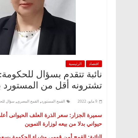
اقتصاد
الرئيسية
نائبة تتقدم بسؤال للحكومة:
تشترونه أقل من المستورد بـ495 جنيهًا في الأردب الواح
,
,
9 مايو، 2022
القمح المستورد
القمح المصري
سؤال للح
سميرة الجزار: سعر الذرة العلف الحيوانى أع
حيواني بدلا من بيعه لوزارة التموين
النائبة: القمح أمن قومى وشراء الحكومة بسع