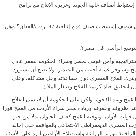
ستنباط أصناف عالية الجودة وغزيرة الإنتاج مع برامج
2- هل شركة مصر الوسطى لانتاج التقاوى ببنى سويف إستنبطت صنف قمح إنتاجية 32 إردب/الفدان؟ وهل
ستراتيجية وأمن قومى لمصر وشراء الحكومة بسعر عادل
الرئيسية
مصر
ناس وناس
ناس وناس
 وسيوفر عملة أجنبية من التصدير، ولا يصح أن نستورد
مقعد شاغر على مائدة الإفطار.. يحي
د. نور فرحات فقيه
حسين عبدالهادي فارس مقاومة
 ونترك الفلاح المصرى دون مساعدته وحل مشاكله، وعلى
ضايا الوطن وانحاز
الخصخصة الذي دافع عن المال العام
ل لتحقيق حياة كريمة للفلاح وصغار الملاك.
(بروفايل)
21 فبراير، 2026
القمح وسد الفجوة، ولكن على الحكومة أن لاتنسى الفلاح
اعى ظروفه وحقوقه وزيادة سعر شراء الأردب من القمح فورا
بل فوات الأوان، وتوجيه القمح كعلف للحيوان بدلا من خبز
 المصرى الديمقراطى الاجتماعى بالموافقة على إحالة
 الداخلية ووزير الزراعة وإستصلاح الأراضي للرد على الأسئلة