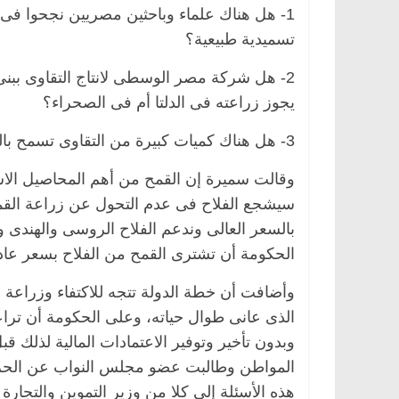
1- هل هناك علماء وباحثين مصريين نجحوا فى إ
تسميدية طبيعية؟
يجوز زراعته فى الدلتا أم فى الصحراء؟
3- هل هناك كميات كبيرة من التقاوى تسمح بالتوسع الرأسى فى مصر؟.
وقالت سميرة إن القمح من أهم المحاصيل الا
الرئيسية
مصر
ناس وناس
الرئيسية
مصر
سيشجع الفلاح فى عدم التحول عن زراعة القمح
د. عبدالخالق فاروق.. خبير اقتصادي
في ذكرى رحيله.. 
بالسعر العالى وندعم الفلاح الروسى والهندى
يحتفل بذكرى ميلاده وحيداً على أبواب
قانوني دافع عن ق
الحكومة أن تشترى القمح من الفلاح بسعر عاد
السبعين (بروفايل)
للحرية (بروفايل)
26 يناير، 2026
26 يناير، 2026
وأضافت أن خطة الدولة تتجه للاكتفاء وزراعة 
الذى عانى طوال حياته، وعلى الحكومة أن تر
وبدون تأخير وتوفير الاعتمادات المالية لذلك ق
المواطن وطالبت عضو مجلس النواب عن الحزب
هذه الأسئلة إلى كلا من وزير التموين والتجارة