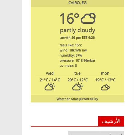
CAIRO, EG
16°
partly cloudy
4:56 pm EET
6:26 am
feels like: 15
°c
wind: 18
km/h
nw
humidity: 57
%
pressure: 1018.96
mbar
uv index: 0
wed
tue
mon
21
°C
/ 14
°C
20
°C
/ 12
°C
19
°C
/ 13
°C
Weather Atlas
powered by
الأرشيف
الأرشيف