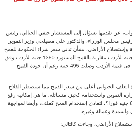
واب، عن تقدمها بسؤال إلى المستشار حنفي الجبالي، رئيس
رئيس مجلس الوزراء، والدكتور علي مصيلحي وزير التموين
راعة وإستصلاح الأراضي، بشأن تدنى سعر شراء الحكومة للقمح
من الفلاح المصرى رغم زيادته هذا العام 885 جنيه للأردب مقارنة بالقمح المستورد 1380 جنيه للأردب وفق
آخر تكلفة معلنة فى آخر مناقصة أى أن الفرق فى قيمة الأردب وصلت 495 جنيه رغم أن جودة القمح
 العلف الحيوانى أعلى من سعر القمح مما سيضطر الفلاح
ارة التموين واستخدامه كخبز، متسائلة: ما هي إمكانية رفع
سعر إردب القمح ليصل 1200جنبه بدلا من 885 جنيه فورا؟، لتفادى إستخدام القمح كعلف، وأيضا لمواجهة
ى وأسمدة وعمالة وغيره.
إستصلاح الأراضي، وجاءت كالتالي: