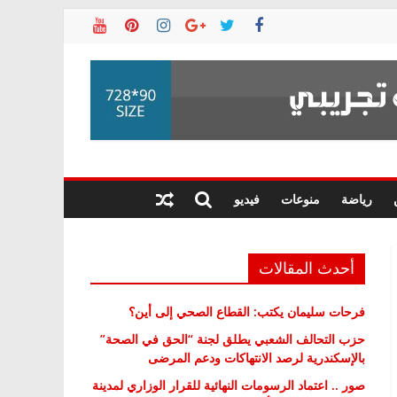
رياضة
منوعات
فيديو
أحدث المقالات
فرحات سليمان يكتب: القطاع الصحي إلى أين؟
حزب التحالف الشعبي يطلق لجنة “الحق في الصحة”
بالإسكندرية لرصد الانتهاكات ودعم المرضى
صور .. اعتماد الرسومات النهائية للقرار الوزاري لمدينة