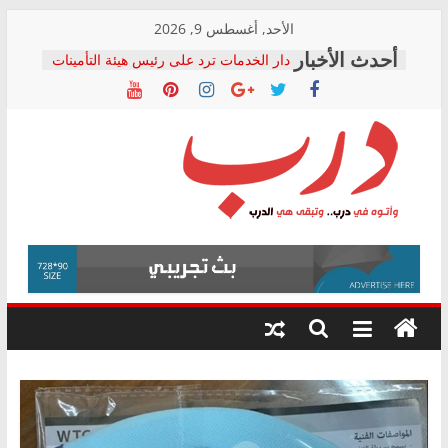
Skip
الأحد, أغسطس 9, 2026
to
دار الخدمات ترد على رئيس هيئة التأمينات
content
بعد مؤتمره الصحفي: إنكار الأزمة لا ينهي
معاناة أصحاب المعاشات.. ونطالب بكشف
الشركة المنفذة
فرحات سليمان يكتب: القطاع الصحي إلى
أين؟
حزب التحالف الشعبي يطلق لجنة “الحق
درب
في الصحة” بالإسكندرية لرصد الانتهاكات
ودعم المرضى
صور .. اعتماد الرسومات النهائية للقرار
وأتوه
الوزاري لمدينة الصحفيين.. وانتهاء أعمال
في
إنشاء المبنى الإداري
درب..
المجلس القومي لحقوق الإنسان يعلن
وتبقى
متابعة قضية الدكتور محمد زهران.. ويؤكد:
هي
قرينة البراءة وضمانات المحاكمة العادلة
حق أصيل
الدرب