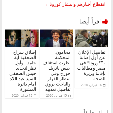
انقطاع أخبارهم وانتشار كورونا
→
تفاصيل الإعلان
محامون:
إطلاق سراح
عن أول إصابة
المحكمة
الصحفية آية
بـ”كورونا” في
نظرت استئناف
حامد.. وأول
مصر ومطالبات
حبس باتريك
نظر لتجديد
بإقالة وزيرة
جورج وفي
حبس الصحفي
الصحة
انتظار القرار..
السيد عبد اللاه
والباحث يروي
أمام دائرة
14 فبراير، 2020
تفاصيل تعذيبه
المشورة
15 فبراير، 2020
15 فبراير، 2020
اترك تعليقاً