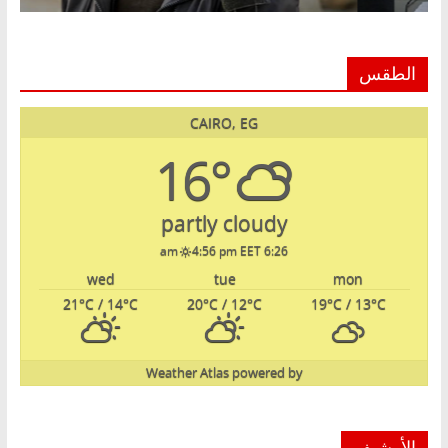
الطقس
CAIRO, EG
16°
partly cloudy
4:56 pm EET
6:26 am
wed
tue
mon
21
°C
/ 14
°C
20
°C
/ 12
°C
19
°C
/ 13
°C
Weather Atlas
powered by
الأرشيف