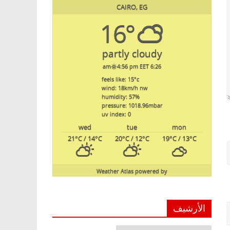
CAIRO, EG
16°
partly cloudy
4:56 pm EET
6:26 am
feels like: 15
°c
wind: 18
km/h
nw
humidity: 57
%
pressure: 1018.96
mbar
uv index: 0
wed
tue
mon
21
°C
/ 14
°C
20
°C
/ 12
°C
19
°C
/ 13
°C
Weather Atlas
powered by
الأرشيف