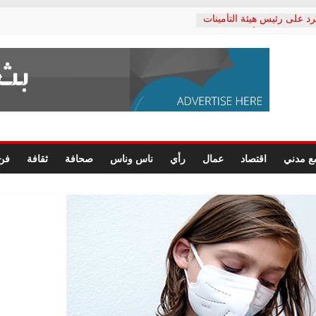
رد على رئيس هيئة التأمينات
حفي: إنكار الأزمة لا ينهي
 المعاشات.. ونطالب بكشف
ة
 يكتب: القطاع الصحي إلى
الشعبي يطلق لجنة “الحق
إسكندرية لرصد الانتهاكات
الرسومات النهائية للقرار
ع مدني
اقتصاد
عمال
رأي
ناس وناس
صحافة
ثقافة
فن
 الصحفيين.. وانتهاء أعمال
لإداري
ي لحقوق الإنسان يعلن
لدكتور محمد زهران.. ويؤكد:
وضمانات المحاكمة العادلة