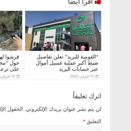
“القومية للبريد” تعلن تفاصيل
فرشوا لها
ضبط أكبر عملية غسيل أموال
حول “مجا
ناس وناس
الرئيسية
مصر
ناس وناس
عبر حسابات البريد
على ترعة
ق.. خبير اقتصادي
في ذكرى رحيله.. د. نور فرحات فقيه
15 فبراير، 2020
16 فبراير، 2020
ه وحيداً على أبواب
قانوني دافع عن قضايا الوطن وانحاز
للحرية (بروفايل)
اترك تعليقاً
26 يناير، 2026
لن يتم نشر عنوان بريدك الإلكتروني.
الحقول الإل
التعليق
*