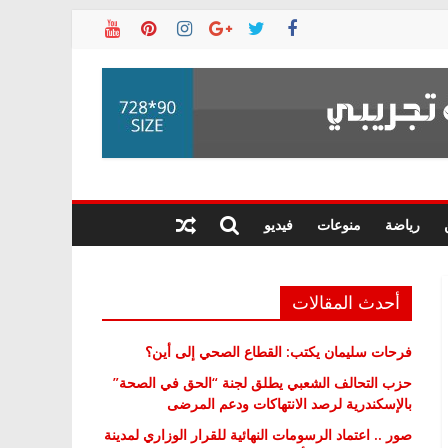
رياضة
منوعات
فيديو
أحدث المقالات
فرحات سليمان يكتب: القطاع الصحي إلى أين؟
حزب التحالف الشعبي يطلق لجنة “الحق في الصحة”
بالإسكندرية لرصد الانتهاكات ودعم المرضى
صور .. اعتماد الرسومات النهائية للقرار الوزاري لمدينة