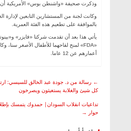
وذكرت صحيفة «واشنطن بوس» الأمريكية أن هذه الخطو
بالموافقة على تطعيم هذه الفئة العمرية.
يأتي هذا بعد أن تقدمت شركتا «فايزر» و«بين
«FDA» لمنح لقاحهما للأطفال الأصغر سنا، و
أعمارهم عن 12 عاما.
←
رسالة من د. جودة عبد الخالق للسيسي: ارتفا
كل شيئ والغلابة يستغيثون ويصرخون
تداعيات انقلاب السودان| حمدوك يتمسك بإطلا
حوار
→