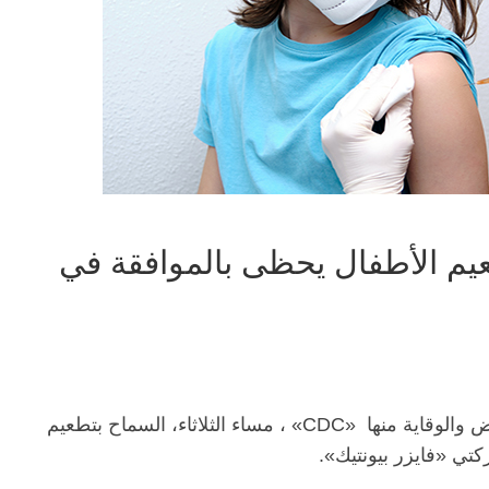
11 عاما.. تطعيم الأطفال يحظى بالموافقة في
أعلنت المراكز الأميركية للسيطرة على الأمراض والوقاية منها «CDC» ، مساء الثلاثاء، السماح بتطعيم