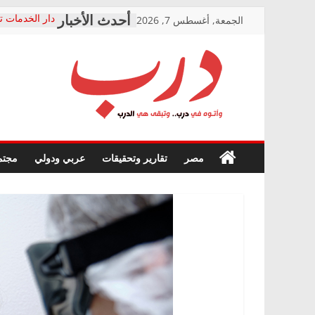
Skip
الجمعة, أغسطس 7, 2026
دار الخدمات ت
to
بعد مؤتمره الص
معاناة أصحاب
content
الشركة المنفذ
فرحات سليمان
درب
أين؟
حزب التحالف 
في الصحة” بال
وأتوه
ودعم المرضى
صور .. اعتماد 
في
مصر
تقارير وتحقيقات
عربي ودولي
مجتم
الوزاري لمدينة
درب..
إنشاء المبنى ا
وتبقى
المجلس القوم
هي
متابعة قضية ا
الدرب
قرينة البراءة 
حق أصيل