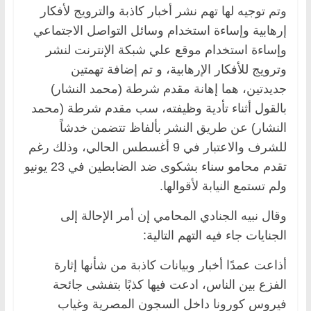
وتم توجيه لها تهم نشر أخبار كاذبة والترويج لأفكار
إرهابية وإساءة استخدام وسائل التواصل الاجتماعي
وإساءة استخدام موقع علي شبكة الإنترنت لنشر
وترويج للأفكار الإرهابية، و تم إضافة تهمتين
جديدتين، هما إهانة مقدم شرطة (محمد النشار)
بالقول أثناء تأدية وظيفته، سب مقدم شرطة (محمد
النشار) عن طريق النشر بألفاظ تتضمن خدشاً
للشرف والاعتبار في 9 أغسطس الحالي، وذلك رغم
تقدم محامو سناء بشكوى ضد الضابطين في 23 يونيو
ولم تستمع النيابة لأقوالها.
وقال نبيه الجنادي المحامي إن أمر الإحالة إلى
الجنايات جاء فيه التهم التالية:
أذاعت عمدًا أخبار وبيانات كاذبة من شأنها إثارة
الفزع بين الناس، ادعت فيها كذبًا بتفشى جائحة
فيروس كورونا داخل السجون المصرية وغياب