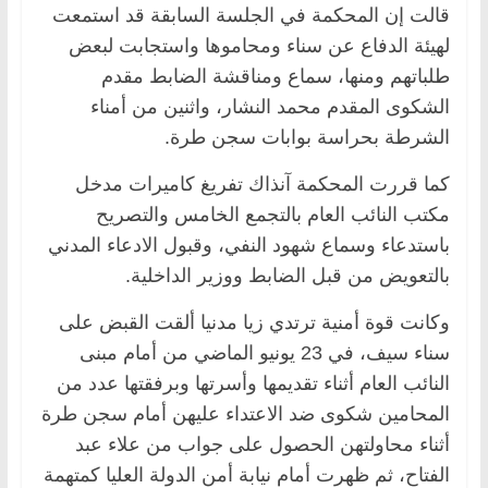
قالت إن المحكمة في الجلسة السابقة قد استمعت
لهيئة الدفاع عن سناء ومحاموها واستجابت لبعض
طلباتهم ومنها، سماع ومناقشة الضابط مقدم
الشكوى المقدم محمد النشار، واثنين من أمناء
الشرطة بحراسة بوابات سجن طرة.
كما قررت المحكمة آنذاك تفريغ كاميرات مدخل
مكتب النائب العام بالتجمع الخامس والتصريح
باستدعاء وسماع شهود النفي، وقبول الادعاء المدني
بالتعويض من قبل الضابط ووزير الداخلية.
وكانت قوة أمنية ترتدي زيا مدنيا ألقت القبض على
سناء سيف، في 23 يونيو الماضي من أمام مبنى
النائب العام أثناء تقديمها وأسرتها وبرفقتها عدد من
المحامين شكوى ضد الاعتداء عليهن أمام سجن طرة
أثناء محاولتهن الحصول على جواب من علاء عبد
الفتاح، ثم ظهرت أمام نيابة أمن الدولة العليا كمتهمة