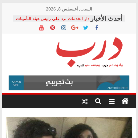
Skip
السبت, أغسطس 8, 2026
to
دار الخدمات ترد على رئيس هيئة التأمينات
content
بعد مؤتمره الصحفي: إنكار الأزمة لا ينهي
معاناة أصحاب المعاشات.. ونطالب بكشف
الشركة المنفذة
فرحات سليمان يكتب: القطاع الصحي إلى
أين؟
حزب التحالف الشعبي يطلق لجنة “الحق
درب
في الصحة” بالإسكندرية لرصد الانتهاكات
ودعم المرضى
صور .. اعتماد الرسومات النهائية للقرار
وأتوه
الوزاري لمدينة الصحفيين.. وانتهاء أعمال
في
إنشاء المبنى الإداري
درب..
المجلس القومي لحقوق الإنسان يعلن
وتبقى
متابعة قضية الدكتور محمد زهران.. ويؤكد:
هي
قرينة البراءة وضمانات المحاكمة العادلة
حق أصيل
الدرب