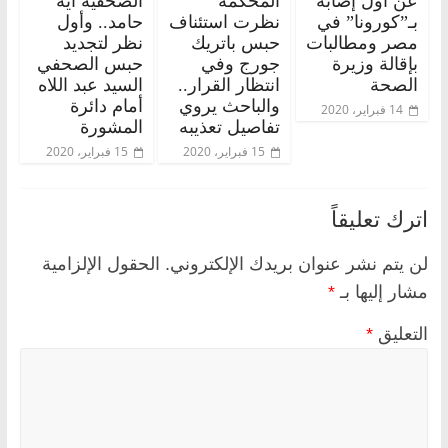
عن أول إصابة
المحكمة
الصحفية آية
بـ”كورونا” في
نظرت استئناف
حامد.. وأول
مصر ومطالبات
حبس باتريك
نظر لتجديد
بإقالة وزيرة
جورج وفي
حبس الصحفي
الصحة
انتظار القرار..
السيد عبد اللاه
والباحث يروي
أمام دائرة
14 فبراير، 2020
تفاصيل تعذيبه
المشورة
15 فبراير، 2020
15 فبراير، 2020
اترك تعليقاً
لن يتم نشر عنوان بريدك الإلكتروني.
الحقول الإلزامية
مشار إليها بـ
*
التعليق
*