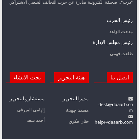
"درب".. صحيفة الكترونية صادرة عن حزب التحالف الشعبي الاشتراكي
رئيس الحزب
مدحت الزاهد
رئيس مجلس الإدارة
طلعت فهمي
اتصل بنا
هيئة التحرير
تحت الانشاء
مديرا التحرير
مستشارو التحرير
desk@daaarb.co
m
إلهامي الميرغي
محمد جودة
أحمد سعد
حنان فكري
help@daaarb.com