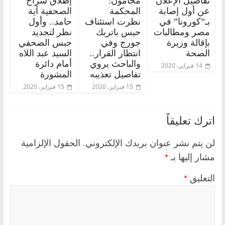
تفاصيل الإعلان
محامون:
إطلاق سراح
عن أول إصابة
المحكمة
الصحفية آية
بـ”كورونا” في
نظرت استئناف
حامد.. وأول
مصر ومطالبات
حبس باتريك
نظر لتجديد
بإقالة وزيرة
جورج وفي
حبس الصحفي
الصحة
انتظار القرار..
السيد عبد اللاه
والباحث يروي
أمام دائرة
14 فبراير، 2020
تفاصيل تعذيبه
المشورة
15 فبراير، 2020
15 فبراير، 2020
اترك تعليقاً
لن يتم نشر عنوان بريدك الإلكتروني.
الحقول الإلزامية
مشار إليها بـ
*
التعليق
*