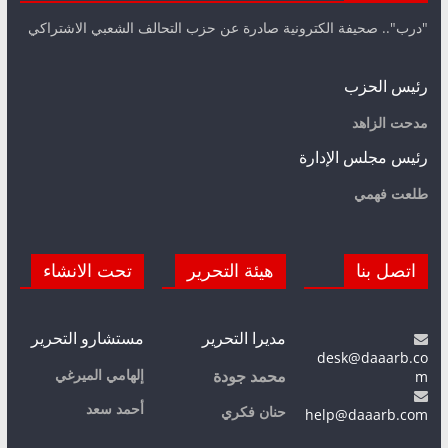
"درب".. صحيفة الكترونية صادرة عن حزب التحالف الشعبي الاشتراكي
رئيس الحزب
مدحت الزاهد
رئيس مجلس الإدارة
طلعت فهمي
اتصل بنا
هيئة التحرير
تحت الانشاء
مديرا التحرير
مستشارو التحرير
desk@daaarb.co
m
إلهامي الميرغي
محمد جودة
أحمد سعد
حنان فكري
help@daaarb.com