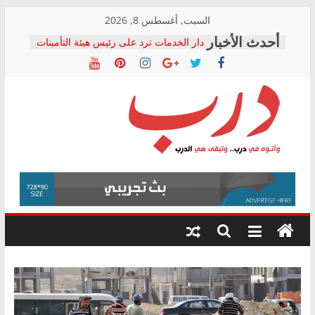
Skip
السبت, أغسطس 8, 2026
to
دار الخدمات ترد على رئيس هيئة التأمينات
content
بعد مؤتمره الصحفي: إنكار الأزمة لا ينهي
معاناة أصحاب المعاشات.. ونطالب بكشف
الشركة المنفذة
فرحات سليمان يكتب: القطاع الصحي إلى
أين؟
حزب التحالف الشعبي يطلق لجنة “الحق
درب
في الصحة” بالإسكندرية لرصد الانتهاكات
ودعم المرضى
صور .. اعتماد الرسومات النهائية للقرار
وأتوه
الوزاري لمدينة الصحفيين.. وانتهاء أعمال
في
إنشاء المبنى الإداري
درب..
المجلس القومي لحقوق الإنسان يعلن
وتبقى
متابعة قضية الدكتور محمد زهران.. ويؤكد:
هي
قرينة البراءة وضمانات المحاكمة العادلة
حق أصيل
الدرب