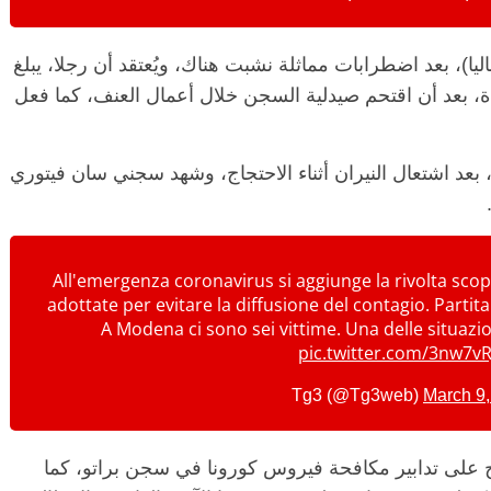
)، بعد اضطرابات مماثلة نشبت هناك، ويُعتقد أن رجلا، يبلغ
جرعة زائدة، بعد أن اقتحم صيدلية السجن خلال أعمال العنف، كما فعل
بعد اشتعال النيران أثناء الاحتجاج، وشهد سجني سان فيتوري
All'emergenza coronavirus si aggiunge la rivolta scop
adottate per evitare la diffusione del contagio. Partita 
A Modena ci sono sei vittime. Una delle situazio
pic.twitter.com/3nw7v
March 9
 على تدابير مكافحة فيروس كورونا في سجن براتو، كما