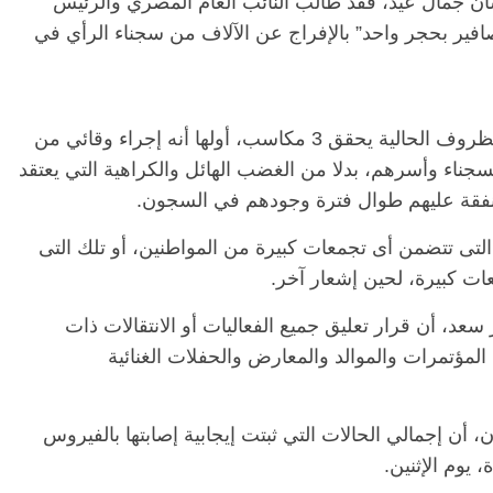
سان جمال عيد، فقد طالب النائب العام المصري والرئيس
تاح السيسي بـ”اتخاذ خطوة تضرب 3 عصافير بحجر واحد” بالإفراج عن الآلاف من سجناء الرأي في
وأضاف عيد أن الإفراج عن سجناء الرأي في الظروف الحالية يحقق 3 مكاسب، أولها أنه إجراء وقائي من
جناء وأسرهم، بدلا من الغضب الهائل والكراهية التي يعتقد
لمنفقة عليهم طوال فترة وجودهم في السجون.
التى تتضمن أى تجمعات كبيرة من المواطنين، أو تلك التى
ات كبيرة، لحين إشعار آخر.
د، أن قرار تعليق جميع الفعاليات أو الانتقالات ذات
أشياء رئيسية، هي: المؤتمرات والموالد والمعارض والحفلات الغنائية
 أن إجمالي الحالات التي ثبتت إيجابية إصابتها بالفيروس