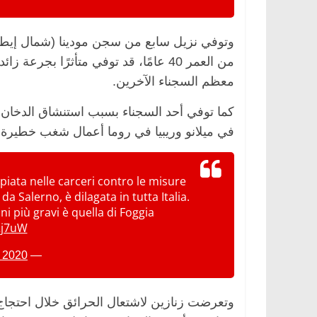
وتوفي نزيل سابع من سجن مودينا (شمال إيطاليا
من العمر 40 عامًا، قد توفي متأثرًا ب
معظم السجناء الآخرين.
كما توفي أحد السجناء بسبب استنشاق الدخان، 
في ميلانو وريبيا في روما أعمال شغب خطيرة.
piata nelle carceri contro le misure
da Salerno, è dilagata in tutta Italia.
ni più gravi è quella di Foggia
Rj7uW
, 2020
— Tg3 (@Tg3web)
وتعرضت زنازين لاشتعال الحرائق خلال احتجاج