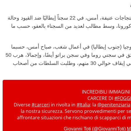
وعالميا، لقي 7 أشخاص مصرعهم إثر اندلاع احتجاجات عنيفة، أمس، في 22 سجناً إيطاليًا ضد القيود وحالة
ورونا، وسط مطالب لعديد من السجناء بالعفو، حسب ما
 سجن فوجيا (جنوب إيطاليا) في أعمال شغب، صباح أمس، حسبما
ذكرت مصادر محلية، في حين كانت هناك حرائق في سجني روما وفي سجن براتو أيضًا، وإجمالا، هرب 50
سجينًا من سجن فوجيا، لكن الشرطة نجحت في إيقاف حوالي 30 منهم، وطلبت السلطات من أصحاب
INCREDIBILI IMMAGINI
CARCERE DI
#FOGG
Diverse
#carceri
in rivolta in
#Italia
: la
@penitenziaria
la nostra sicurezza. Servono provvedimenti per sed
affrontare situazioni che rischiano di scapparci di
M