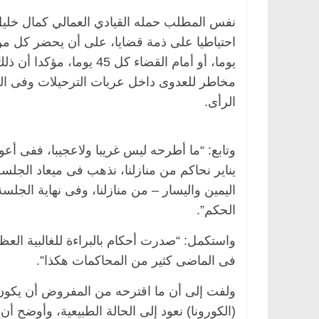
نفس المطلب حمله القيادي العمالي كمال خليل
يوما، أو أمام القضاء كل 
الرأى.
الرئيسية
مصر
ناس وناس
الرئيسية
مصر
يناير نحاكم من منازلنا، نذهب فى ميعاد الج
د. عبدالخالق فاروق.. خبير اقتصادي
في ذكرى رحيله..
يحتفل بذكرى ميلاده وحيداً على أبواب
قانوني دافع عن ق
الحكم”.
السبعين (بروفايل)
للحرية (بروفايل)
26 يناير، 2026
26 يناير، 2026
واستكمل: “صدرت أحكام بالبراءة للغالبية الع
فى الماضى كثير من المحاكمات هكذا”.
ولفت إلى أن ما اقترحه من المفروض أن يكون ا
(الكورونا) نعود إلى الحالة الطبيعية، وأوضح