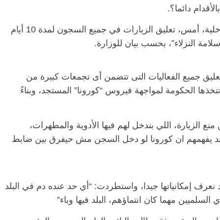
لأقدام دائما؟.
وأعلن مسئول مركز الإعلام الأمنى بوزارة الداخلية، أمس، تعليق الزيارات في جميع السجون لمدة 10 أيام
سلامة النزلاء”، بحسب بيان للوزارة.
ليق جميع الفعاليات التى تتضمن أى تجمعات كبيرة من
تتخذها الحكومة لمواجهة فيروس “كورونا” المستجد، وبناءً
منع الزيارة، اللي بندخل لهم فيها الأدوية والمطهرات،
د يفهمهم ان كورونا لو دخل السجن مش حيفرق بين ضابط
نعرف إمكانياتها جيدا، واستطردت: “أي حد عنده دم في البلد
لسلميين مهما كان انتماؤهم، البلد فيها وباء”