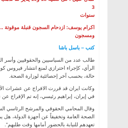
3
سنوات
اكرام يوسف: ازدحام السجون قنبلة موقوتة 
ومسجون
كتب – باسل باشا
طالب عدد من السياسيين والحقوقيين وأسر الم
حالة، بحسب آخر إحصائئية لوزارة الصحة.
وكانت ايران قد قررت الافراج عن عشرات الآ
في إيران، إبراهيم رئيسي، إنه تم الإفراج عن نحو 70 ألف سجين بسبب تفشي فيروس كورونا في 
وقال المحامي الحقوقي والمرشح الرئاسي السا
الصحة العامة وتخفيفاً عن أجهزة الدولة، هل ي
تعهدهم للنيابة بالحضور أمامها وقت طلبهم”.