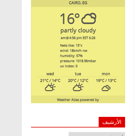
CAIRO, EG
16°
partly cloudy
4:56 pm EET
6:26 am
feels like: 15
°c
wind: 18
km/h
nw
humidity: 57
%
pressure: 1018.96
mbar
uv index: 0
wed
tue
mon
21
°C
/ 14
°C
20
°C
/ 12
°C
19
°C
/ 13
°C
Weather Atlas
powered by
الأرشيف
الأرشيف