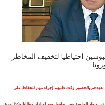
وسين احتياطيا لتخفيف المخاطر
ونا
مع تعهدهم بالحضور وقت طلبهم إجراء مهم للحفاظ على
1 و19 يناير كنا نذهب فى ميعاد الجلسة وفى نهايتها نعود لمنازلنا وظللنا هكذا لمدة