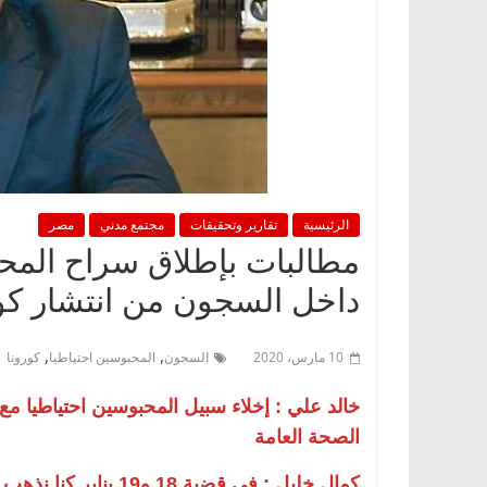
الرئيسية
تقارير وتحقيقات
مجتمع مدني
مصر
مطالبات بإطلاق سراح المحب
داخل السجون من انتشار كور
,
,
10 مارس، 2020
السجون
المحبوسين احتياطيا
كورونا
خالد علي : إخلاء سبيل المحبوسين احتياطيا 
الصحة العامة
كمال خليل : فى قضية 8