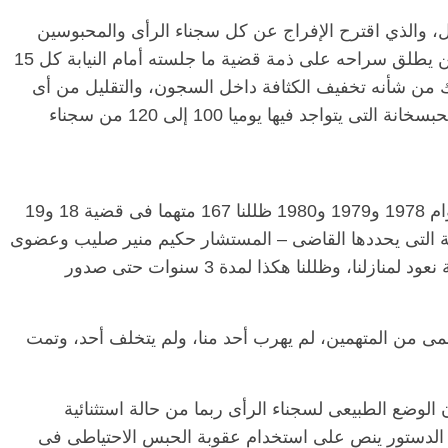
، والذي اقترح الإفراج عن كل سجناء الرأى والمحبوسين
احتياطيا على ذمة قضايا، على أن يحضر كل من يطلق سراحه على ذمة قضية ما جلسته أمام النيابة كل 15
45 يوما، مؤكدا أن ذلك من شأنه تخفيف الكثافة داخل السجون، والتقليل من أى
مخاطر للعدوى داخل عربات الترحيلات وفى الحبسخانة التى يتواجد فيها يوميا 100 إلى 120 من سجناء
الرئيسية
مصر
ناس وناس
وتابع: “ما أطرحه ليس غريبا ولاعجيبا، ففى أعوام 1978 و1979 و1980 ظللنا 167 متهما فى قضية 18 و19
ناس وناس
مقعد شاغر على مائدة الإفطار.. يحي
لسة التى يحددها القاضى – المستشار حكيم منير صليب وعضوى
 د. نور فرحات فقيه
حسين عبدالهادي فارس مقاومة
اليمين واليسار – من منازلنا، وفى نهاية الجلسة نعود لمنازلنا، وظللنا هكذا لمدة 3 سنوات حتى صدور
ضايا الوطن وانحاز
الخصخصة الذي دافع عن المال العام
(بروفايل)
21 فبراير، 2026
ظمى من المتهمين، لم يهرب أحد منا، ولم يتخلف أحد، وتمت
لوضع الطبيعى لسجناء الرأى ربما من حالة استثنائية
 أن الدستور ينص على استخدام عقوبة الحبس الاحتياطى فى