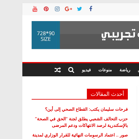
رياضة
منوعات
فيديو
أحدث المقالات
فرحات سليمان يكتب: القطاع الصحي إلى أين؟
حزب التحالف الشعبي يطلق لجنة “الحق في الصحة”
بالإسكندرية لرصد الانتهاكات ودعم المرضى
صور .. اعتماد الرسومات النهائية للقرار الوزاري لمدينة