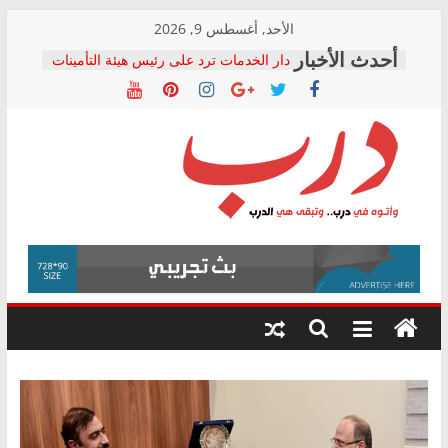
Skip
الأحد, أغسطس 9, 2026
to
دار الخدمات ترد على رئيس هيئة التأمينات
content
بعد مؤتمره الصحفي: إنكار الأزمة لا ينهي
معاناة أصحاب المعاشات.. ونطالب بكشف
الشركة المنفذة
فرحات سليمان يكتب: القطاع الصحي إلى
أين؟
حزب التحالف الشعبي يطلق لجنة “الحق
درب
في الصحة” بالإسكندرية لرصد الانتهاكات
ودعم المرضى
صور .. اعتماد الرسومات النهائية للقرار
وأتوه
الوزاري لمدينة الصحفيين.. وانتهاء أعمال
في
إنشاء المبنى الإداري
درب..
المجلس القومي لحقوق الإنسان يعلن
وتبقى
متابعة قضية الدكتور محمد زهران.. ويؤكد:
هي
قرينة البراءة وضمانات المحاكمة العادلة
حق أصيل
الدرب