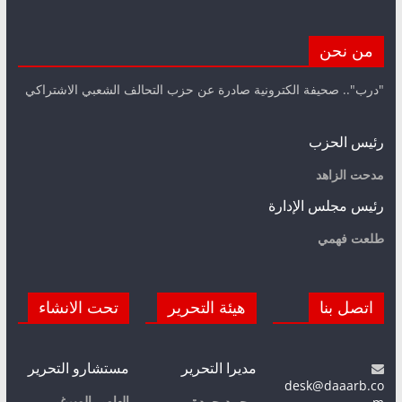
من نحن
"درب".. صحيفة الكترونية صادرة عن حزب التحالف الشعبي الاشتراكي
رئيس الحزب
مدحت الزاهد
رئيس مجلس الإدارة
طلعت فهمي
اتصل بنا
هيئة التحرير
تحت الانشاء
مديرا التحرير
مستشارو التحرير
desk@daaarb.co
إلهامي الميرغي