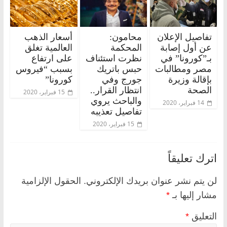
تفاصيل الإعلان
محامون:
أسعار الذهب
عن أول إصابة
المحكمة
العالمية تغلق
بـ”كورونا” في
نظرت استئناف
على ارتفاع
مصر ومطالبات
حبس باتريك
بسبب “فيروس
بإقالة وزيرة
جورج وفي
كورونا”
الصحة
انتظار القرار..
15 فبراير، 2020
والباحث يروي
14 فبراير، 2020
تفاصيل تعذيبه
15 فبراير، 2020
اترك تعليقاً
لن يتم نشر عنوان بريدك الإلكتروني.
الحقول الإلزامية
مشار إليها بـ
*
التعليق
*