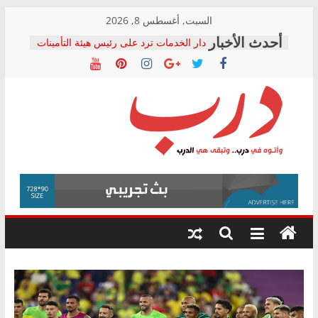
Skip
السبت, أغسطس 8, 2026
to
دار الخدمات ترد على رئيس هيئة التأمينات
content
بعد مؤتمره الصحفي: إنكار الأزمة لا ينهي
معاناة أصحاب المعاشات.. ونطالب بكشف
الشركة المنفذة
فرحات سليمان يكتب: القطاع الصحي إلى
أين؟
حزب التحالف الشعبي يطلق لجنة “الحق
درب
في الصحة” بالإسكندرية لرصد الانتهاكات
ودعم المرضى
صور .. اعتماد الرسومات النهائية للقرار
وأتوه
الوزاري لمدينة الصحفيين.. وانتهاء أعمال
في
إنشاء المبنى الإداري
درب..
المجلس القومي لحقوق الإنسان يعلن
وتبقى
متابعة قضية الدكتور محمد زهران.. ويؤكد:
هي
قرينة البراءة وضمانات المحاكمة العادلة
حق أصيل
الدرب