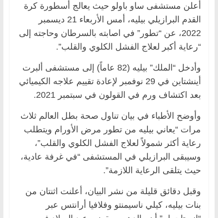
أعلن مستشفى ساو باولو حيث يعالج أسطورة كرة
القدم البرازيلي بيليه، أمس الأربعاء 21 ديسمبر
2022، عن “تطور” في اصابته بالسرطان وحاجته إلى
“رعاية أكبر لعلاج الفشل الكلوي والقلب”.
وأدخل “الملك” بيليه (82 عاماً) إلى مستشفى ألبرت
أينشتاين في 29 نوفمبر لإعادة تقييم علاجه الكيميائي
بعد اكتشاف ورم في القولون في سبتمبر 2021.
وأوضح الأطباء في بيان تناول صحة بطل العالم ثلاث
مرات “يعاني بيليه من تطور مرض الأورام ويتطلب
رعاية أكثر شمولاً لعلاج الفشل الكلوي والقلب”،
وسيبقى البرازيلي في المستشفى “في غرفة عادية،
حيث يتلقى الرعاية اللازمة”.
وقبل دقائق قليلة من نشر البيان، أعلنت اثنتان من
بنات بيليه، كيلي ناسيمنتو وفلافيا أرانتس عبر