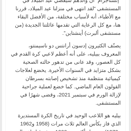
“إنستاجرام” أن والدهم سيقضي عيد الميلاد في
المستشفى “لقد انتهى في منزلنا عيد الميلاد، قررنا
مع الأطباء، أنه لأسباب مختلفة، من الأفضل البقاء
هنا، مع كل الرعاية التي تقدمها عائلتنا الجديدة (من
مستشفى ألبرت) أينشتاين”.
يصنّف الكثيرون إدسون أرانتس دو ناسيمنتو،
المعروف ببيليه، على أنه أعظم لاعبي كرة القدم في
كل العصور، وقد عانى من تدهور حالته الصحية
بشكل متزايد في السنوات الأخيرة. يخضع لعلاجات
كيميائية منتظمة منذ تشخيص إصابته بسرطان
القولون العام الماضي. كما خضع لعملية جراحية
لإزالة الورم في سبتمبر 2021، وقضى شهرًا في
المستشفى.
بيليه هو اللاعب الوحيد في تاريخ الكرة المستديرة
الذي فاز بكأس العالم ثلاث مرات (1958 و1962