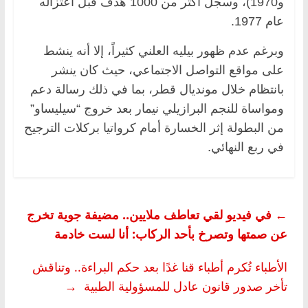
و1970)، وسجل أكثر من 1000 هدف قبل اعتزاله
عام 1977.
وبرغم عدم ظهور بيليه العلني كثيراً، إلا أنه ينشط
على مواقع التواصل الاجتماعي، حيث كان ينشر
بانتظام خلال مونديال قطر، بما في ذلك رسالة دعم
ومواساة للنجم البرازيلي نيمار بعد خروج “سيليساو”
من البطولة إثر الخسارة أمام كرواتيا بركلات الترجيح
في ربع النهائي.
←
في فيديو لقي تعاطف ملايين.. مضيفة جوية تخرج
عن صمتها وتصرخ بأحد الركاب: أنا لست خادمة
الأطباء تُكرم أطباء قنا غدًا بعد حكم البراءة.. وتناقش
تأخر صدور قانون عادل للمسؤولية الطبية
→