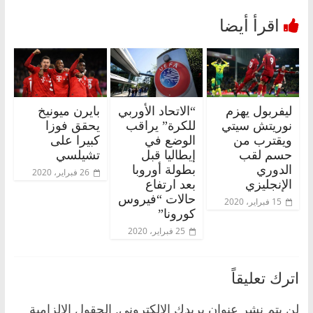
ليفربول يهزم
“الاتحاد الأوربي
بايرن ميونيخ
نوريتش سيتي
للكرة” يراقب
يحقق فوزا
ويقترب من
الوضع في
كبيرا على
حسم لقب
إيطاليا قبل
تشيلسي
الدوري
بطولة أوروبا
26 فبراير، 2020
الإنجليزي
بعد ارتفاع
حالات “فيروس
15 فبراير، 2020
كورونا”
25 فبراير، 2020
اترك تعليقاً
لن يتم نشر عنوان بريدك الإلكتروني.
الحقول الإلزامية