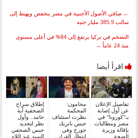
←
صافي الأصول الأجنبية في مصر ينخفض ويهبط إلى
سالب 385.9 مليار جنيه
التضخم في تركيا يرتفع إلى 84% في أعلى مستوى
منذ 24 عاماً
→
تفاصيل الإعلان
محامون:
إطلاق سراح
عن أول إصابة
المحكمة
الصحفية آية
بـ”كورونا” في
نظرت استئناف
حامد.. وأول
مصر ومطالبات
حبس باتريك
نظر لتجديد
بإقالة وزيرة
جورج وفي
حبس الصحفي
الصحة
انتظار القرار..
السيد عبد اللاه