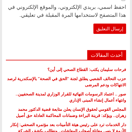
احفظ اسمي، بريدي الإلكتروني، والموقع الإلكتروني في
هذا المتصفح لاستخدامها المرة المقبلة في تعليقي.
أحدث المقالات
فرحات سليمان يكتب: القطاع الصحي إلى أين؟
حزب التحالف الشعبي يطلق لجنة “الحق في الصحة” بالإسكندرية لرصد
الانتهاكات ودعم المرضى
صور .. اعتماد الرسومات النهائية للقرار الوزاري لمدينة الصحفيين..
وانتهاء أعمال إنشاء المبنى الإداري
المجلس القومي لحقوق الإنسان يعلن متابعة قضية الدكتور محمد
زهران.. ويؤكد: قرينة البراءة وضمانات المحاكمة العادلة حق أصيل
دار الخدمات ترد على رئيس هيئة التأمينات بعد مؤتمره الصحفي: إنكار
الأزمة لا ينهي معاناة أصحاب المعاشات.. ونطالب بكشف الشركة