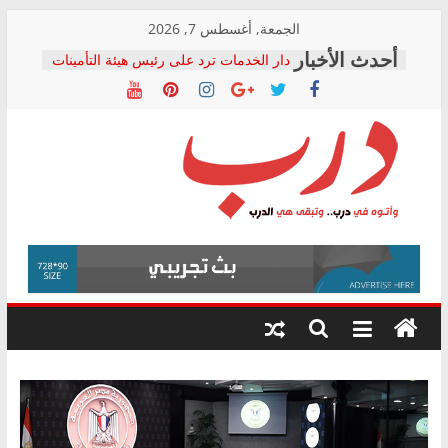
Skip
الجمعة, أغسطس 7, 2026
to
دار الخدمات ترد على رئيس هيئة التأمينات
content
بعد مؤتمره الصحفي: إنكار الأزمة لا ينهي
معاناة أصحاب المعاشات.. ونطالب بكشف
الشركة المنفذة
فرحات سليمان يكتب: القطاع الصحي إلى
أين؟
حزب التحالف الشعبي يطلق لجنة “الحق
درب
في الصحة” بالإسكندرية لرصد الانتهاكات
ودعم المرضى
صور .. اعتماد الرسومات النهائية للقرار
وأتوه
الوزاري لمدينة الصحفيين.. وانتهاء أعمال
في
إنشاء المبنى الإداري
درب..
المجلس القومي لحقوق الإنسان يعلن
وتبقى
متابعة قضية الدكتور محمد زهران.. ويؤكد:
هي
قرينة البراءة وضمانات المحاكمة العادلة
حق أصيل
الدرب