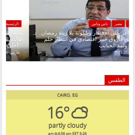
الرئيسية
مصر
ناس وناس
مقعد شاغر على الإفطار وبلكونة بلا زينة رمضان.. د.
عبدالخالق فاروق خبير اقتصادي في انتظار حلم
الحرية ولمة الحبايب
22 فبراير، 2026
الطقس
CAIRO, EG
16°
partly cloudy
4:56 pm EET
6:26 am