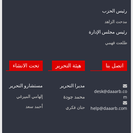
رئيس الحزب
مدحت الزاهد
رئيس مجلس الإدارة
طلعت فهمي
اتصل بنا
هيئة التحرير
تحت الانشاء
مديرا التحرير
مستشارو التحرير
desk@daaarb.co
m
إلهامي الميرغي
محمد جودة
أحمد سعد
حنان فكري
help@daaarb.com