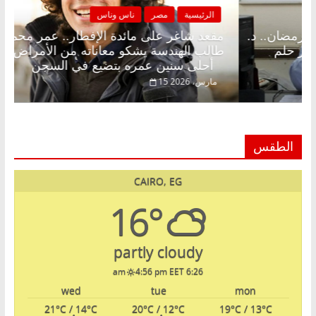
يسية
مصر
ناس وناس
الرئيسية
شاغر على الإفطار وبلكونة بلا زينة رمضان.. د.
مقعد شاغر
لخالق فاروق خبير اقتصادي في انتظار حلم
طالب الهند
أحلى سنين عمره بتضيع في السجن
، 2026
15 مارس، 2026
الطقس
CAIRO, EG
16°
partly cloudy
4:56 pm EET
6:26 am
wed
tue
mon
21
°C
/ 14
°C
20
°C
/ 12
°C
19
°C
/ 13
°C