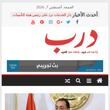
Skip
الجمعة, أغسطس 7, 2026
to
دار الخدمات ترد على رئيس هيئة التأمينات
content
بعد مؤتمره الصحفي: إنكار الأزمة لا ينهي
معاناة أصحاب المعاشات.. ونطالب بكشف
الشركة المنفذة
فرحات سليمان يكتب: القطاع الصحي إلى
أين؟
حزب التحالف الشعبي يطلق لجنة “الحق
درب
في الصحة” بالإسكندرية لرصد الانتهاكات
ودعم المرضى
صور .. اعتماد الرسومات النهائية للقرار
وأتوه
الوزاري لمدينة الصحفيين.. وانتهاء أعمال
في
إنشاء المبنى الإداري
درب..
المجلس القومي لحقوق الإنسان يعلن
وتبقى
متابعة قضية الدكتور محمد زهران.. ويؤكد:
هي
قرينة البراءة وضمانات المحاكمة العادلة
حق أصيل
الدرب