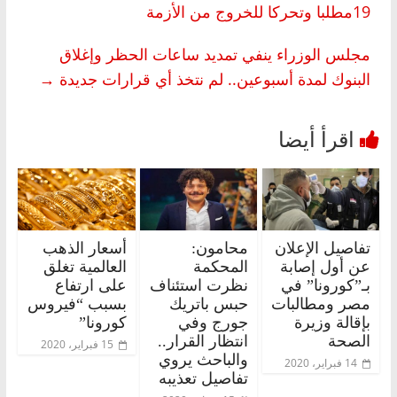
19مطلبا وتحركا للخروج من الأزمة
مجلس الوزراء ينفي تمديد ساعات الحظر وإغلاق
البنوك لمدة أسبوعين.. لم نتخذ أي قرارات جديدة
→
تفاصيل الإعلان
محامون:
أسعار الذهب
عن أول إصابة
المحكمة
العالمية تغلق
بـ”كورونا” في
نظرت استئناف
على ارتفاع
مصر ومطالبات
حبس باتريك
بسبب “فيروس
بإقالة وزيرة
جورج وفي
كورونا”
الصحة
انتظار القرار..
15 فبراير، 2020
والباحث يروي
14 فبراير، 2020
تفاصيل تعذيبه