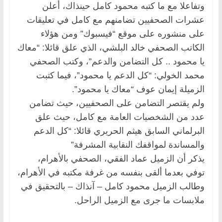
وتفاعلا مع ما كتبه محمود كامل حينذاك، أعلن
عشرات الصحفيين تضامنهم مع كامل في تعليقات
على منشوره على موقع “فيسبوك” ومن هؤلاء
الكاتب الصحفي خالد البلشي، الذي علق قائلا: “معاك
يا محمود .. كل التضامن والدعم”، وكتب الصحفي
محمد الخولي: “كل الدعم يا محمود”، فيما كتبت
الزميلة إيمان عوف “معاك يا محمود”.
ولم يقتصر التضامن على الصحفيين، حيث تضامن
عدد من الشخصيات العامة مع كامل، حيث علق
البرلماني السابق هيثم الحريري قائلا: “كل الدعم
والمساندة لمواقفك النقابية المشرفة”
يذكر أن الزميل عماد الفقي، الصحفي بالأهرام،
توفي بعدما ألقى بنفسه من غرفة مكتبه في الأهرام،
وطالب الزميل محمود كامل – آنذاك – بالتحقيق في
ملابسات ما جرى مع الزميل الراحل.