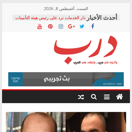
Skip
السبت, أغسطس 8, 2026
to
دار الخدمات ترد على رئيس هيئة التأمينات
content
بعد مؤتمره الصحفي: إنكار الأزمة لا ينهي
معاناة أصحاب المعاشات.. ونطالب بكشف
الشركة المنفذة
فرحات سليمان يكتب: القطاع الصحي إلى
أين؟
حزب التحالف الشعبي يطلق لجنة “الحق
درب
في الصحة” بالإسكندرية لرصد الانتهاكات
ودعم المرضى
صور .. اعتماد الرسومات النهائية للقرار
وأتوه
الوزاري لمدينة الصحفيين.. وانتهاء أعمال
في
إنشاء المبنى الإداري
درب..
المجلس القومي لحقوق الإنسان يعلن
وتبقى
متابعة قضية الدكتور محمد زهران.. ويؤكد:
هي
قرينة البراءة وضمانات المحاكمة العادلة
حق أصيل
الدرب