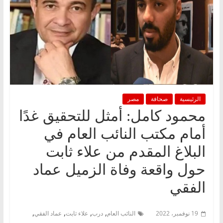
الرئيسية
صحافة
مصر
محمود كامل: أمثل للتحقيق غدًا
أمام مكتب النائب العام في
البلاغ المقدم من علاء ثابت
حول واقعة وفاة الزميل عماد
الفقي
,
,
,
,
19 نوفمبر، 2022
النائب العام
درب
علاء ثابت
عماد الفقي