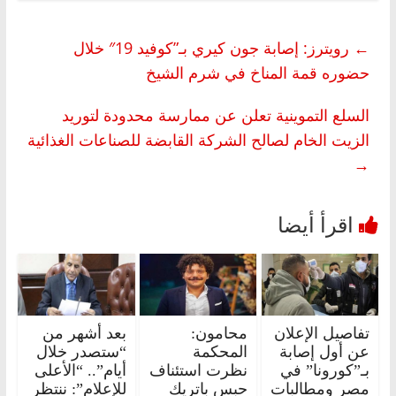
←
رويترز: إصابة جون كيري بـ”كوفيد 19″ خلال
حضوره قمة المناخ في شرم الشيخ
السلع التموينية تعلن عن ممارسة محدودة لتوريد
الزيت الخام لصالح الشركة القابضة للصناعات الغذائية
→
تفاصيل الإعلان
محامون:
بعد أشهر من
عن أول إصابة
المحكمة
“ستصدر خلال
بـ”كورونا” في
نظرت استئناف
أيام”.. “الأعلى
مصر ومطالبات
حبس باتريك
للإعلام”: ننتظر