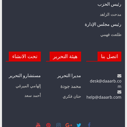
رئيس الحزب
مدحت الزاهد
رئيس مجلس الإدارة
طلعت فهمي
اتصل بنا
هيئة التحرير
تحت الانشاء
مديرا التحرير
مستشارو التحرير
desk@daaarb.co
m
إلهامي الميرغي
محمد جودة
أحمد سعد
حنان فكري
help@daaarb.com