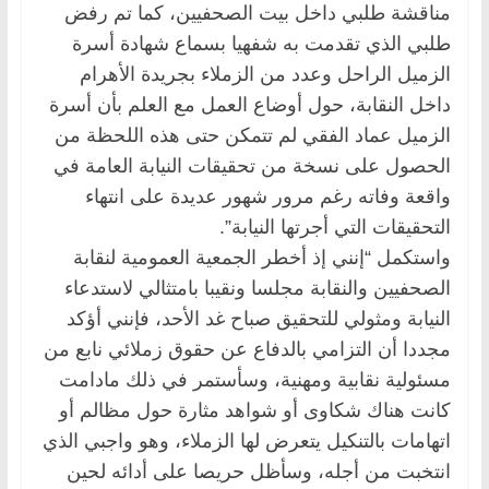
مناقشة طلبي داخل بيت الصحفيين، كما تم رفض
طلبي الذي تقدمت به شفهيا بسماع شهادة أسرة
الزميل الراحل وعدد من الزملاء بجريدة الأهرام
داخل النقابة، حول أوضاع العمل مع العلم بأن أسرة
الزميل عماد الفقي لم تتمكن حتى هذه اللحظة من
الحصول على نسخة من تحقيقات النيابة العامة في
واقعة وفاته رغم مرور شهور عديدة على انتهاء
التحقيقات التي أجرتها النيابة”.
واستكمل “إنني إذ أخطر الجمعية العمومية لنقابة
الصحفيين والنقابة مجلسا ونقيبا بامتثالي لاستدعاء
النيابة ومثولي للتحقيق صباح غد الأحد، فإنني أؤكد
مجددا أن التزامي بالدفاع عن حقوق زملائي نابع من
مسئولية نقابية ومهنية، وسأستمر في ذلك مادامت
كانت هناك شكاوى أو شواهد مثارة حول مظالم أو
اتهامات بالتنكيل يتعرض لها الزملاء، وهو واجبي الذي
انتخبت من أجله، وسأظل حريصا على أدائه لحين