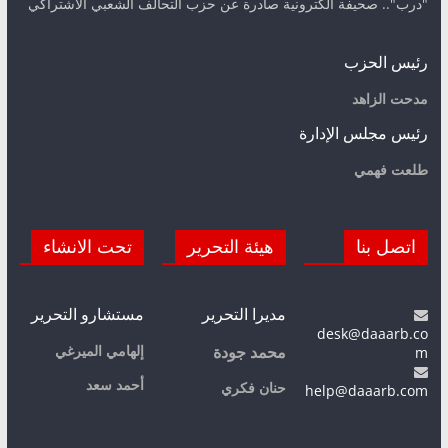
"درب".. صحيفة الكترونية صادرة عن حزب التحالف الشعبي الاشتراكي
رئيس الحزب
مدحت الزاهد
رئيس مجلس الإدارة
طلعت فهمي
اتصل بنا
هيئة التحرير
تحت الانشاء
مديرا التحرير
مستشارو التحرير
desk@daaarb.co
m
إلهامي الميرغي
محمد جودة
أحمد سعد
حنان فكري
help@daaarb.com