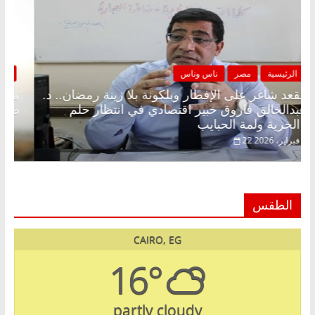
الرئيسية
مصر
ناس وناس
مقعد شاغر على الإفطار وبلكونة بلا زينة رمضان.. د.
عبدالخالق فاروق خبير اقتصادي في انتظار حلم
الحرية ولمة الحبايب
22 فبراير، 2026
الطقس
CAIRO, EG
16°
partly cloudy