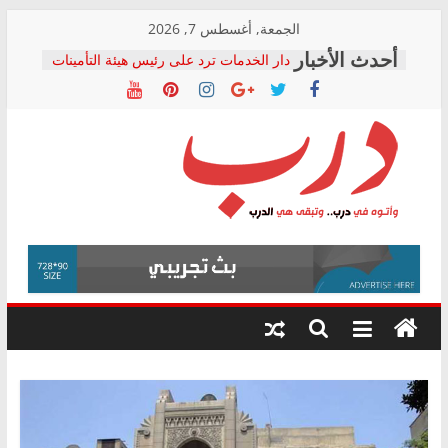
Skip
الجمعة, أغسطس 7, 2026
to
دار الخدمات ترد على رئيس هيئة التأمينات
content
بعد مؤتمره الصحفي: إنكار الأزمة لا ينهي
معاناة أصحاب المعاشات.. ونطالب بكشف
الشركة المنفذة
فرحات سليمان يكتب: القطاع الصحي إلى
أين؟
حزب التحالف الشعبي يطلق لجنة “الحق
درب
في الصحة” بالإسكندرية لرصد الانتهاكات
ودعم المرضى
صور .. اعتماد الرسومات النهائية للقرار
وأتوه
الوزاري لمدينة الصحفيين.. وانتهاء أعمال
في
إنشاء المبنى الإداري
درب..
المجلس القومي لحقوق الإنسان يعلن
وتبقى
متابعة قضية الدكتور محمد زهران.. ويؤكد:
هي
قرينة البراءة وضمانات المحاكمة العادلة
حق أصيل
الدرب