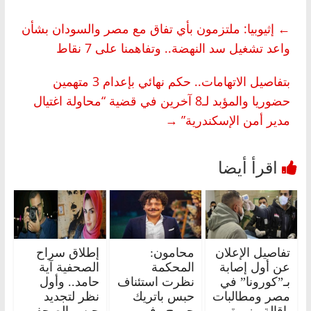
←
إثيوبيا: ملتزمون بأي تفاق مع مصر والسودان بشأن
واعد تشغيل سد النهضة.. وتفاهمنا على 7 نقاط
بتفاصيل الاتهامات.. حكم نهائي بإعدام 3 متهمين
حضوريا والمؤبد لـ8 آخرين في قضية “محاولة اغتيال
مدير أمن الإسكندرية”
→
تفاصيل الإعلان
محامون:
إطلاق سراح
عن أول إصابة
المحكمة
الصحفية آية
بـ”كورونا” في
نظرت استئناف
حامد.. وأول
مصر ومطالبات
حبس باتريك
نظر لتجديد
بإقالة وزيرة
جورج وفي
حبس الصحفي