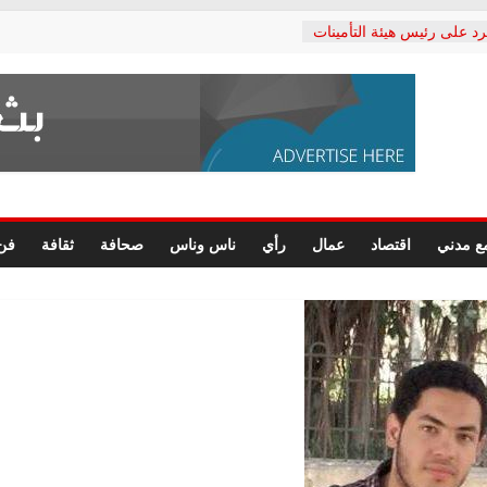
رد على رئيس هيئة التأمينات
حفي: إنكار الأزمة لا ينهي
 المعاشات.. ونطالب بكشف
ة
 يكتب: القطاع الصحي إلى
الشعبي يطلق لجنة “الحق
إسكندرية لرصد الانتهاكات
الرسومات النهائية للقرار
ع مدني
اقتصاد
عمال
رأي
ناس وناس
صحافة
ثقافة
فن
 الصحفيين.. وانتهاء أعمال
لإداري
ي لحقوق الإنسان يعلن
لدكتور محمد زهران.. ويؤكد:
وضمانات المحاكمة العادلة