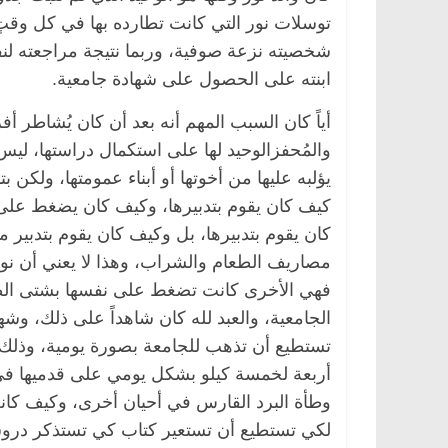
توسلات نور التي كانت تطارده بها في كل وقت
شخصيته نزعة صوفية، وربما نتيجة مراجعته لنف
ابنته على الحصول على شهادة جامعية.
أياً كان السبب المهم أنه بعد أن كان يُشاطر أفر
والمُحفزالوحيد لها على استكمال دراستها، لي
يؤلبه عليها من أخوتها أو أبناء عمومتها، ولكن 
كيف كان يقوم بتدبيرها، وكيف كان يضغط على 
كان يقوم بتدبيرها، بل وكيف كان يقوم بتدبير
مصاريف الطعام والشراب، وهذا لا يعني أن نور ك
فهي الأخرى كانت تضغط على نفسها بشتى الطر
الجامعية، والعبد لله كان شاهداً على ذلك، وش
تستطيع أن تذهب للجامعة بصورة يومية، وذلك 
أربعة لخمسة كيلو بشكل يومي على قدميها ف
وطأة البرد القارس في أحيان أخرى، وكيف كا
لكي تستطيع أن تستعير كتاب كي تستذكر دروس