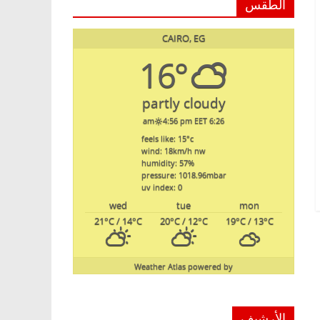
الطقس
CAIRO, EG
16°
partly cloudy
4:56 pm EET
6:26 am
feels like: 15
°c
wind: 18
km/h
nw
humidity: 57
%
pressure: 1018.96
mbar
uv index: 0
wed
tue
mon
21
°C
/ 14
°C
20
°C
/ 12
°C
19
°C
/ 13
°C
Weather Atlas
powered by
الأرشيف