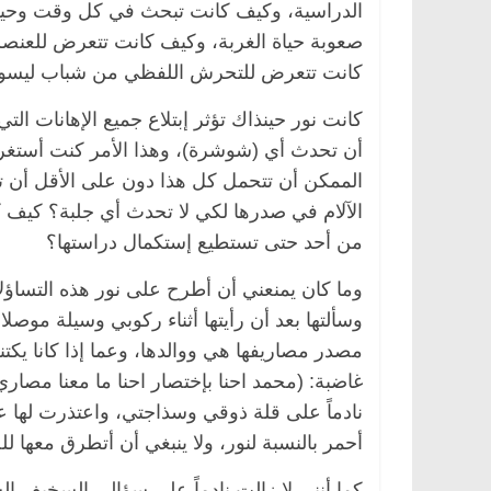
الدراسية، وكيف كانت تبحث في كل وقت وحي
صعوبة حياة الغربة، وكيف كانت تتعرض للعنصر
كانت تتعرض للتحرش اللفظي من شباب ليسوا بك
كانت نور حينذاك تؤثر إبتلاع جميع الإهانات ا
أن تحدث أي (شوشرة)، وهذا الأمر كنت أستغربه
الممكن أن تتحمل كل هذا دون على الأقل أن 
الآلام في صدرها لكي لا تحدث أي جلبة؟ كيف
من أحد حتى تستطيع إستكمال دراستها؟
وما كان يمنعني أن أطرح على نور هذه التساؤل
مصر
ناس وناس
الرئيسية
مصر
ناس وناس
وسألتها بعد أن رأيتها أثناء ركوبي وسيلة موص
لخالق فاروق.. خبير اقتصادي
في ذكرى رحيله.. د. نور ف
ذكرى ميلاده وحيداً على أبواب
قانوني دافع عن قضايا الو
مصدر مصاريفها هي ووالدها، وعما إذا كانا يكتنز
للحرية (بروفايل)
غاضبة: (محمد احنا بإختصار احنا ما معنا مصار
26 يناير، 2026
نادماً على قلة ذوقي وسذاجتي، واعتذرت لها 
أحمر بالنسبة لنور، ولا ينبغي أن أتطرق معها 
كما أنني لا زالت نادماً على سؤالي السخيف ا