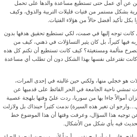
ن عن أي عمل حتى تستطيع مساعدة والدها على تحمل
ية بشكل مستمر من فتيات قليلات التربية والذوق، وكيف
ل تأكيد أفضل حالاً من هؤلاء الفتيات.
لتي كانت توجه إليها في صمت، لكي تستطيع تحقيق هدفها بدون
 فيها كثيراً، بل كان يثير التساؤلات في ذهني، كيف من
تصرخ متألمة ومستغيثة؟ كيف كانت تستطيع أن تكتم كل هذه
 كانت تقترعلى نفسها بهذا الشكل دون أن تطلب أي مساعدة
الرئيسية
مصر
ناس وناس
ا
ات هو خجلي منها، ولكني حين غالبته في إحدى المرات،
مقعد شاغر على مائدة الإفطار.. يحيى
مقع
لات تمشي ناحية الجامعة في الحر القائظ على قدميها عن
رحات فقيه
حسين عبدالهادي فارس مقاومة
رمض
طن وانحاز
الخصخصة الذي دافع عن المال العام
اقت
ان أموالاً جاءا بها من سوريا، ردت عليّ وقتها بلهجة عصبية
(بروفايل)
الحبايب
ي…وارجو ان تغير هذه السيرة) ندمت كثيراً حينذاك بل ولازلت
21 فبراير، 2026
22 
عن توجيه هذا السؤال، وعرفت وقتها أن هذا الموضوع خط
للحديث فيه بأي شكل من الأشكال.
لساذج، فإني لن أسامح نفسي أيضاً لأني سمحت لزحمة الحياة