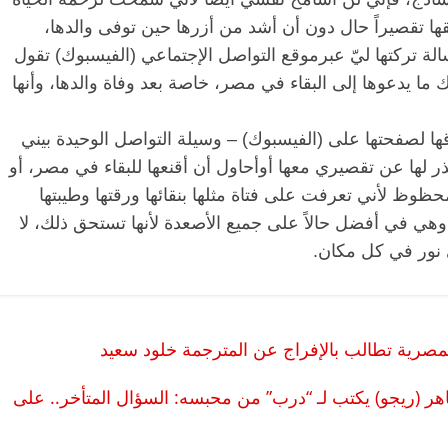
ها تقصيراً حال دون أن أشد من أزرها حين توفى والدها،
ة تركتها ليّ عبرموقع التواصل الإجتماعي (الفيسبوك) تقول
ناك ما يدعوها إلى البقاء في مصر، خاصة بعد وفاة والدها، وأنها
ها لصفحتها على (الفيسبوك) – وسيلة التواصل الوحيدة بيني
تذر لها عن تقصيري معها أوأحاول أن أقنعها للبقاء في مصر، أو
محظوظ لأني تعرفت على فتاة مثلها بنقائها ورقتها وطيبتها
 وهي في أفضل حالاً على جميع الأصعدة لأنها تستحق ذلك، لا
ي نور في كل مكان.
مصرية تطالب بالإفراج عن المترجمة خلود سعيد
هر (ريجو) يكتب لـ “درب” من محبسه: السؤال المتأخر.. على