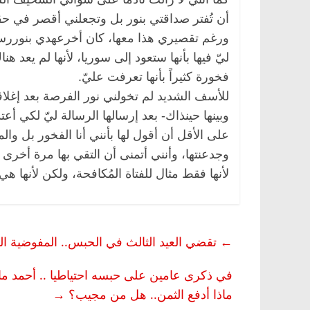
أن تُفتر صداقتي بنور بل وتجعلني أقصر في حق
ورغم تقصيري هذا معها، كان أخرعهدي بنوررسال
ليّ فيها بأنها ستعود إلى سوريا، لأنها لم يعد ه
فخورة كثيراً بأنها تعرفت عليّ.
للأسف الشديد لم تخولني نور الفرصة بعد إغلاق
وبينها حينذاك- بعد إرسالها الرسالة ليّ لكي أع
على الأقل أن أقول لها بأنني أنا الفخور بل وال
وجدعنتها، وأنني أتمنى أن التقي بها مرة أخرى
لأنها فقط مثال للفتاة المُكافحة، ولكن لأنها ه
←
تقضي العيد الثالث في الحبس.. المفوضية ال
في ذكرى عامين على حبسه احتياطيا .. أحمد ما
ماذا أدفع الثمن.. هل من مجيب؟
→