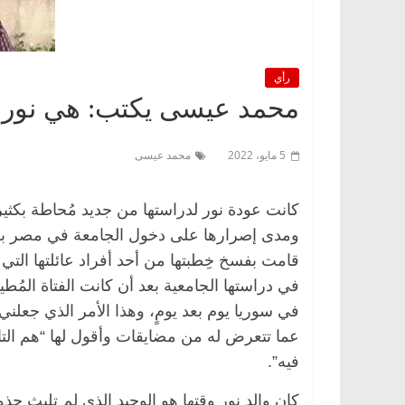
رأي
محمد عيسى يكتب: هي نور ف
5 مايو، 2022
محمد عيسى
كانت عودة نور لدراستها من جديد مُحاطة بكثير
ومدى إصرارها على دخول الجامعة في مصر بعد
قامت بفسخ خِطبتها من أحد أفراد عائلتها التي
في دراستها الجامعية بعد أن كانت الفتاة المُط
في سوريا يوم بعد يومٍ، وهذا الأمر الذي جعلني
عما تتعرض له من مضايقات وأقول لها “هم التافه
فيه”.
كان والد نور وقتها هو الوحيد الذي لم تلبث ج