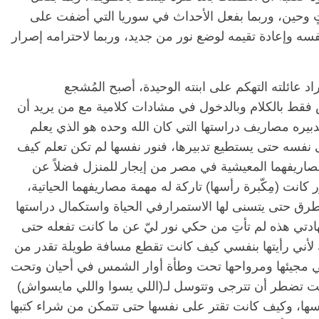
ٍ وحين، وربما بفعل الأحداث في سوريا التي أضفت على
سه وإعادة تقيمه لوضع نور من جديد، وربما لاحترامه إصرار
اد عائلته التهكم على ابنته الوحيدة، أصبح المُشجع
س فقط بالكلام وبالدخول في مشادات كلامية مع من يريد أن
بتدبيره مصاريف دراستها التي كان الله وحده هو الذي يعلم
نفسه حتى يستطيع تدبيرها، فنور نفسها لم تكن تعلم كيف
 مصاريفهما المعيشية في مصر من إيجار للمنزل فضلاً عن
انت (مِكّبرة رأسها) تاركة له مهمة مصاريفهما الحياتية،
ق حتى يتسنى لها الاستمرارفي الحياة واستكمال دراستها
هادتي هذه لم تأتِ من حكي نور ليّ عن ما كانت تفعله حتى
لأني رأيتها بنفسي كيف كانت تقطع مسافة طويلة تقدر من
ي مجيئها ومرواحها تحت وطأة أوار الشمس في أحيان وتحت
نت تضطر أن تترجى وتتوسل لـ(اللي يسوا واللي مايسواش)
ها، وكيف كانت تقتر على نفسها حتى تتمكن من شراء كتبها