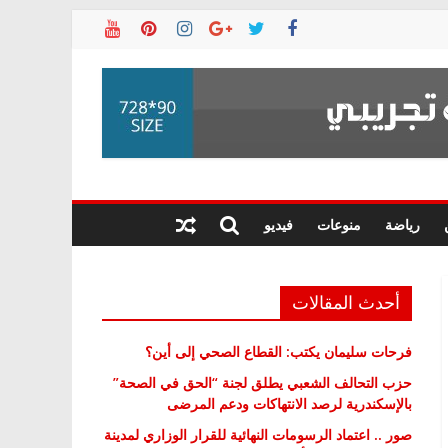
رياضة
منوعات
فيديو
أحدث المقالات
فرحات سليمان يكتب: القطاع الصحي إلى أين؟
حزب التحالف الشعبي يطلق لجنة “الحق في الصحة”
بالإسكندرية لرصد الانتهاكات ودعم المرضى
صور .. اعتماد الرسومات النهائية للقرار الوزاري لمدينة