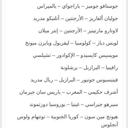
جوستافو جوميز – باراجواي – بالميراس
جوليان ألفاريز – الأرجنتين – أتلتيكو مدريد
لاوتارو مارتينيز – الأرجنتين – إنتر ميلان
لويس دياز – كولومبيا – ليفربول وبايرن ميونخ
مويسيس كايسيدو – الإكوادور – تشيلسي
رافينيا – البرازيل – برشلونة
فينيسيوس جونيور – البرازيل – ريال مدريد
أشرف حكيمي – المغرب – باريس سان جيرمان
سيرهو جيراسي – غينيا – بوروسيا دورتموند
هيونج مين سون – كوريا الجنوبية – توتنهام ولوس
أنجلوس