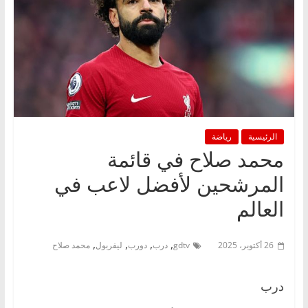
الرئيسية
رياضة
محمد صلاح في قائمة
المرشحين لأفضل لاعب في
العالم
,
,
,
,
26 أكتوبر، 2025
gdtv
درب
دورب
ليفربول
محمد صلاح
درب