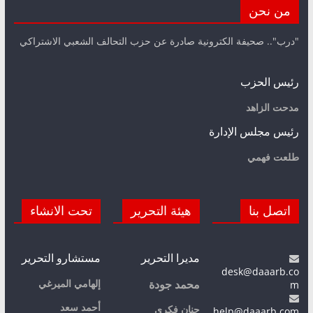
من نحن
"درب".. صحيفة الكترونية صادرة عن حزب التحالف الشعبي الاشتراكي
رئيس الحزب
مدحت الزاهد
رئيس مجلس الإدارة
طلعت فهمي
اتصل بنا
هيئة التحرير
تحت الانشاء
مديرا التحرير
مستشارو التحرير
desk@daaarb.co
m
إلهامي الميرغي
محمد جودة
أحمد سعد
حنان فكري
help@daaarb.com