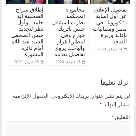
تفاصيل الإعلان
محامون:
إطلاق سراح
عن أول إصابة
المحكمة
الصحفية آية
بـ”كورونا” في
نظرت استئناف
حامد.. وأول
مصر ومطالبات
حبس باتريك
نظر لتجديد
بإقالة وزيرة
جورج وفي
حبس الصحفي
الصحة
انتظار القرار..
السيد عبد اللاه
والباحث يروي
أمام دائرة
14 فبراير، 2020
تفاصيل تعذيبه
المشورة
15 فبراير، 2020
15 فبراير، 2020
اترك تعليقاً
لن يتم نشر عنوان بريدك الإلكتروني.
الحقول الإلزامية
مشار إليها بـ
*
التعليق
*