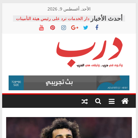
Skip
الأحد, أغسطس 9, 2026
to
دار الخدمات ترد على رئيس هيئة التأمينات
content
بعد مؤتمره الصحفي: إنكار الأزمة لا ينهي
معاناة أصحاب المعاشات.. ونطالب بكشف
الشركة المنفذة
فرحات سليمان يكتب: القطاع الصحي إلى
أين؟
حزب التحالف الشعبي يطلق لجنة “الحق
درب
في الصحة” بالإسكندرية لرصد الانتهاكات
ودعم المرضى
صور .. اعتماد الرسومات النهائية للقرار
وأتوه
الوزاري لمدينة الصحفيين.. وانتهاء أعمال
في
إنشاء المبنى الإداري
درب..
المجلس القومي لحقوق الإنسان يعلن
وتبقى
متابعة قضية الدكتور محمد زهران.. ويؤكد:
هي
قرينة البراءة وضمانات المحاكمة العادلة
حق أصيل
الدرب