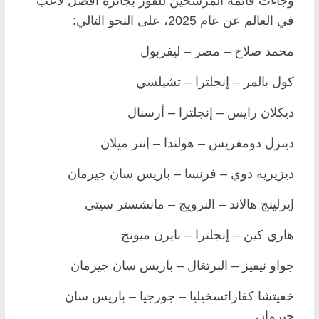
وجاءت قائمة المرشحين للفوز بجائزة أفضل لاعب
في العالم عن عام 2025، على النحو التالي:
محمد صلاح – مصر – ليفربول
كول بالمر – إنجلترا – تشيلسي
ديكلان رايس – إنجلترا – أرسنال
دينزل دومفريس – هولندا – إنتر ميلان
ديزيريه دوي – فرنسا – باريس سان جيرمان
إيرلينج هالاند – النرويج – مانشستر سيتي
هاري كين – إنجلترا – بايرن ميونخ
جواو نيفيز – البرتغال – باريس سان جيرمان
خفيتشا كفاراتسخيليا – جورجيا – باريس سان
جيرمان