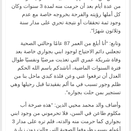
من عدة أيام بعد أن حرمت منه لمدة 3 سنوات وكان
كل أملها رؤيته والفرحة بخروجه خاصة مع عدم
وجود ثمة تحققات أو نتيجة تحري على مدار سنة
وثلاثون شهرًا”.
وتابع: “أنا أبلغ من العمر 87 عامًا وحالتي الصحية
تجعلني دائم الاحتياج لوجود ابني بجواري خاصة بعد
وفاة شريكة عمري التي تعذبت مرضيًا ونفسيًا طوال
فترة السنوات الماضية، أناشدكم باسم الله الحكم
العدل أن ترفعوا عني وعن فلذة كبدي ماحل بنا من
ظلم وجور تسبب في ما ألم بفقيدتنا قبل رحيلها وهي
تستجير بمن حلت بجواره”.
وأضاف والد محمد محيي الدين: “هذه صرخة أب
مكلوم طاعن في السن، فلا تحرموني من وجود ابني
بجواري كما حرمت منه والدته، فلم تره على مدار 3
أعوام بسبب ظروفها الصحية التي حالت دون زيارة