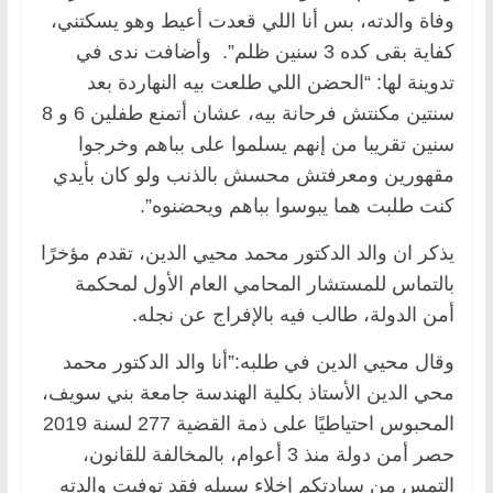
وفاة والدته، بس أنا اللي قعدت أعيط وهو يسكتني،
كفاية بقى كده 3 سنين ظلم”. وأضافت ندى في
تدوينة لها: “الحضن اللي طلعت بيه النهاردة بعد
سنتين مكنتش فرحانة بيه، عشان أتمنع طفلين 6 و 8
سنين تقريبا من إنهم يسلموا على بباهم وخرجوا
مقهورين ومعرفتش محسش بالذنب ولو كان بأيدي
كنت طلبت هما يبوسوا بباهم ويحضنوه”.
يذكر ان والد الدكتور محمد محيي الدين، تقدم مؤخرًا
بالتماس للمستشار المحامي العام الأول لمحكمة
أمن الدولة، طالب فيه بالإفراج عن نجله.
وقال محيي الدين في طلبه:”أنا والد الدكتور محمد
محي الدين الأستاذ بكلية الهندسة جامعة بني سويف،
المحبوس احتياطيًا على ذمة القضية 277 لسنة 2019
حصر أمن دولة منذ 3 أعوام، بالمخالفة للقانون،
التمس من سيادتكم إخلاء سبيله فقد توفيت والدته