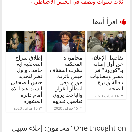
ثلاث سنوات ونصف في الحبس الاحتياطي
→
تفاصيل الإعلان
محامون:
إطلاق سراح
عن أول إصابة
المحكمة
الصحفية آية
بـ”كورونا” في
نظرت استئناف
حامد.. وأول
مصر ومطالبات
حبس باتريك
نظر لتجديد
بإقالة وزيرة
جورج وفي
حبس الصحفي
الصحة
انتظار القرار..
السيد عبد اللاه
والباحث يروي
أمام دائرة
14 فبراير، 2020
تفاصيل تعذيبه
المشورة
15 فبراير، 2020
15 فبراير، 2020
One thought on “
محامون: إخلاء سبيل