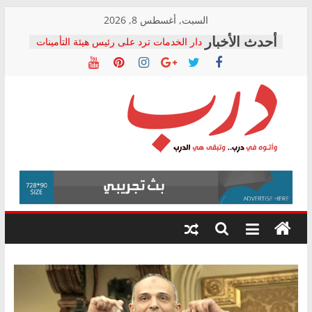
Skip
السبت, أغسطس 8, 2026
to
دار الخدمات ترد على رئيس هيئة التأمينات
content
بعد مؤتمره الصحفي: إنكار الأزمة لا ينهي
معاناة أصحاب المعاشات.. ونطالب بكشف
الشركة المنفذة
فرحات سليمان يكتب: القطاع الصحي إلى
أين؟
حزب التحالف الشعبي يطلق لجنة “الحق
درب
في الصحة” بالإسكندرية لرصد الانتهاكات
ودعم المرضى
صور .. اعتماد الرسومات النهائية للقرار
وأتوه
الوزاري لمدينة الصحفيين.. وانتهاء أعمال
في
إنشاء المبنى الإداري
درب..
المجلس القومي لحقوق الإنسان يعلن
وتبقى
متابعة قضية الدكتور محمد زهران.. ويؤكد:
هي
قرينة البراءة وضمانات المحاكمة العادلة
حق أصيل
الدرب