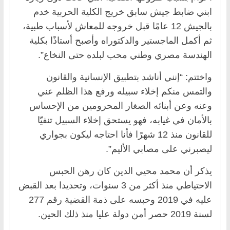
ابني ضابط جيش سابق خريج الكلية الحربية خدم
بالجيش 12 عامًا قبل خروجه للمعاش لأسباب طبية،
ثم أكمل الماجستير والدكتوراه وأصبح أستاذًا بكلية
الهندسة مصري وطني محب لبلده حتى النخاع”.
واختتم: “إنني أناشد بتطبيق الإنسانية والقانون
والتمس منكم إخلاء سبيله ورفع هذا الظلم عني
وعنه وعن أبنائه الصغار المحرومين من الإحساس
بالأمان في غيابه، فهو يستحق إخلاء السبيل تنفيّا
للقانون منذ 12 شهرًا فأنا احتاجه ليكون بجواري
ليصبرني على مصابي الأليم”.
يذكر أن محمد محيي الدين كان رهن الحبس
الاحتياطي منذ أكثر من 3 سنوات، وتحديدا بعد القبض
عليه في 2019 وحبسه على ذمة القضية رقم 277
لسنة 2019 حصر أمن دولة عليا منذ ذلك الحين.