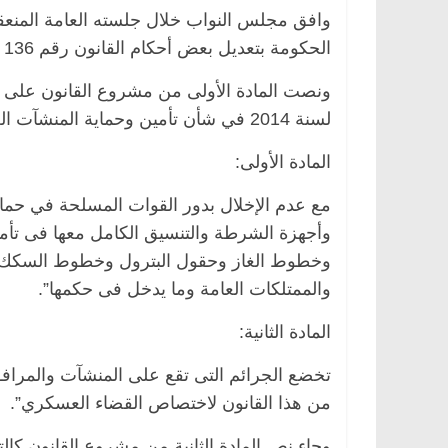
وافق مجلس النواب خلال جلسته العامة المنع
الحكومة بتعديل بعض أحكام القانون رقم 136 لسنة 2014 فى شأن تأمين وحماية المنشآت العامة والحيوية.
مصر
ناس وناس
الرئيسية
مصر
ناس وناس
لسنة 2014 في شأن تأمين وحماية المنشآت العامة والحيوية، النصان الآتيان:
لق فاروق.. خبير اقتصادي
في ذكرى رحيله.. د. نور فرح
ى ميلاده وحيداً على أبواب
قانوني دافع عن قضايا الوطن 
المادة الأولى:
للحرية (بروفايل)
26 يناير، 2026
مع عدم الإخلال بدور القوات المسلحة في حماية
وأجهزة الشرطة والتنسيق الكامل معها فى تأم
وخطوط الغاز وحقول البترول وخطوط السكك ا
والممتلكات العامة وما يدخل فى حكمها”.
المادة الثانية:
تخضع الجرائم التى تقع على المنشآت والمرافق و
من هذا القانون لاختصاص القضاء العسكري”.
وجاء نص المادة الثانية من مشروع القانون كالت