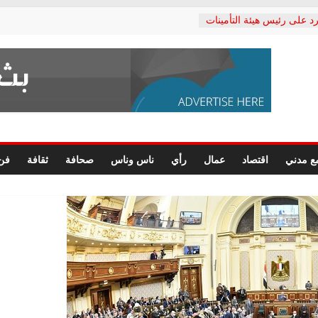
د على رئيس هيئة التأمينات
حفي: إنكار الأزمة لا ينهي
 المعاشات.. ونطالب بكشف
ة
 يكتب: القطاع الصحي إلى
الشعبي يطلق لجنة “الحق
إسكندرية لرصد الانتهاكات
الرسومات النهائية للقرار
ع مدني
اقتصاد
عمال
رأي
ناس وناس
صحافة
ثقافة
فن
 الصحفيين.. وانتهاء أعمال
لإداري
 لحقوق الإنسان يعلن
دكتور محمد زهران.. ويؤكد:
وضمانات المحاكمة العادلة