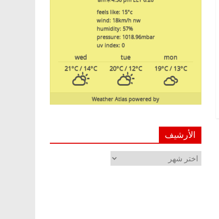
feels like: 15
°c
wind: 18
km/h
nw
humidity: 57
%
pressure: 1018.96
mbar
uv index: 0
wed
tue
mon
21
°C
/ 14
°C
20
°C
/ 12
°C
19
°C
/ 13
°C
Weather Atlas
powered by
الأرشيف
الأرشيف