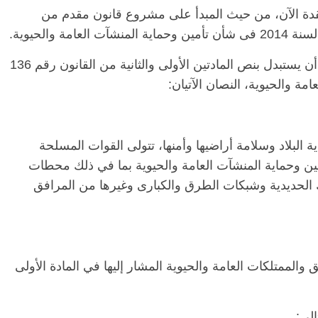
قدة الآن، من حيث المبدأ على مشروع قانون مقدم من
الرئيسية
مصر
ناس وناس
الرئي
ونصت المادة الأولى من مشروع القانون على أن يستبدل بنص المادتين الأولى والثانية من القانون رقم 136
مقعد شاغر على مائدة الإفطار.. يحيى
مقعد 
ات فقيه
حسين عبدالهادي فارس مقاومة
رمضان
وانحاز
الخصخصة الذي دافع عن المال العام
اقتصا
(بروفايل)
الحبايب
21 فبراير، 2026
22 فبراير، 6
 البلاد وسلامة أراضيها وأمنها، تتولى القوات المسلحة
ين وحماية المنشآت العامة والحيوية بما في ذلك محطات
لحديدية وشبكات الطرق والكبارى وغيرها من المرافق
الممتلكات العامة والحيوية المشار إليها في المادة الأولى
الي: