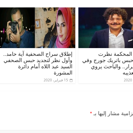
المحكمة نظرت
إطلاق سراح الصحفية آية حامد..
حبس باتريك جورج وفي
وأول نظر لتجديد حبس الصحفي
قرار.. والباحث يروي
السيد عبد اللاه أمام دائرة
ذيبه
المشورة
15 فبراير، 2020
زامية مشار إليها بـ
*