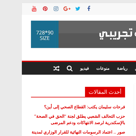
رياضة
منوعات
فيديو
أحدث المقالات
فرحات سليمان يكتب: القطاع الصحي إلى أين؟
حزب التحالف الشعبي يطلق لجنة “الحق في الصحة”
بالإسكندرية لرصد الانتهاكات ودعم المرضى
صور .. اعتماد الرسومات النهائية للقرار الوزاري لمدينة