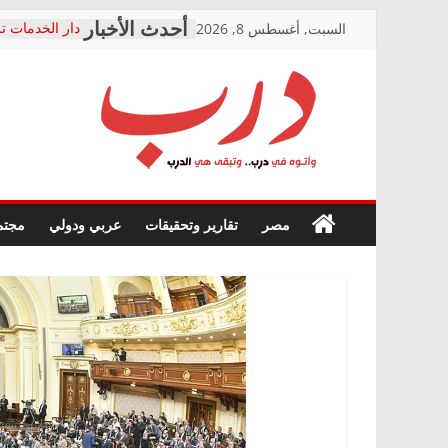
Skip
السبت, أغسطس 8, 2026
دار الخدمات تر
to
بعد مؤتمره الص
معاناة أصحاب
content
الشركة المنفذ
فرحات سليمان
درب
أين؟
حزب التحالف 
في الصحة” بال
وأتوه
ودعم المرضى
صور .. اعتماد 
في
مصر
تقارير وتحقيقات
عربي ودولي
مجتم
الوزاري لمدينة
درب..
إنشاء المبنى ا
وتبقى
المجلس القومي
هي
متابعة قضية ال
الدرب
قرينة البراءة 
حق أصيل