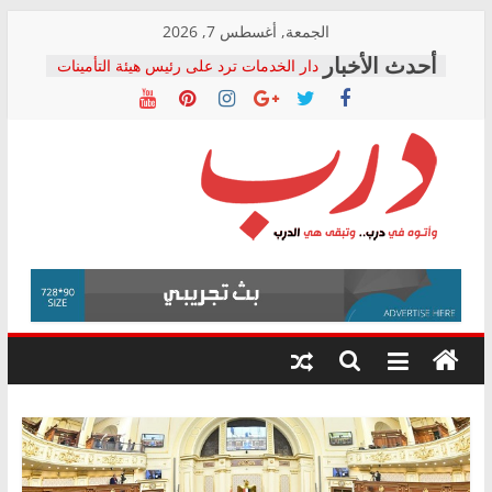
Skip
الجمعة, أغسطس 7, 2026
to
دار الخدمات ترد على رئيس هيئة التأمينات
content
بعد مؤتمره الصحفي: إنكار الأزمة لا ينهي
معاناة أصحاب المعاشات.. ونطالب بكشف
الشركة المنفذة
فرحات سليمان يكتب: القطاع الصحي إلى
أين؟
حزب التحالف الشعبي يطلق لجنة “الحق
درب
في الصحة” بالإسكندرية لرصد الانتهاكات
ودعم المرضى
صور .. اعتماد الرسومات النهائية للقرار
وأتوه
الوزاري لمدينة الصحفيين.. وانتهاء أعمال
في
إنشاء المبنى الإداري
درب..
المجلس القومي لحقوق الإنسان يعلن
وتبقى
متابعة قضية الدكتور محمد زهران.. ويؤكد:
هي
قرينة البراءة وضمانات المحاكمة العادلة
حق أصيل
الدرب