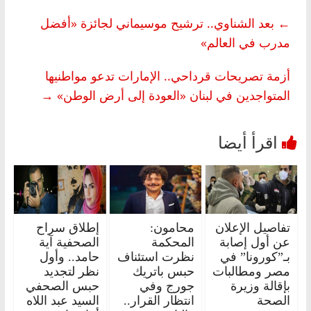
←
بعد الشناوي.. ترشيح موسيماني لجائزة «أفضل
مدرب في العالم»
أزمة تصريحات قرداحي.. الإمارات تدعو مواطنيها
المتواجدين في لبنان «العودة إلى أرض الوطن»
→
تفاصيل الإعلان
محامون:
إطلاق سراح
عن أول إصابة
المحكمة
الصحفية آية
بـ”كورونا” في
نظرت استئناف
حامد.. وأول
مصر ومطالبات
حبس باتريك
نظر لتجديد
بإقالة وزيرة
جورج وفي
حبس الصحفي
الصحة
انتظار القرار..
السيد عبد اللاه