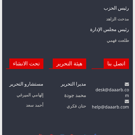
رئيس الحزب
مدحت الزاهد
رئيس مجلس الإدارة
طلعت فهمي
اتصل بنا
هيئة التحرير
تحت الانشاء
مديرا التحرير
مستشارو التحرير
desk@daaarb.co
m
إلهامي الميرغي
محمد جودة
أحمد سعد
حنان فكري
help@daaarb.com