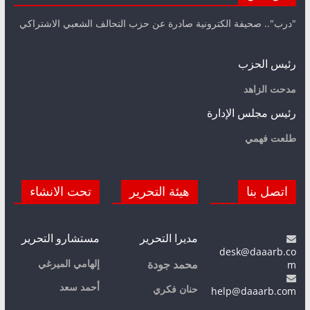
"درب".. صحيفة الكترونية صادرة عن حزب التحالف الشعبي الاشتراكي
رئيس الحزب
مدحت الزاهد
رئيس مجلس الإدارة
طلعت فهمي
اتصل بنا
هيئة التحرير
تحت الانشاء
مديرا التحرير
مستشارو التحرير
desk@daaarb.co
m
إلهامي الميرغي
محمد جودة
أحمد سعد
حنان فكري
help@daaarb.com