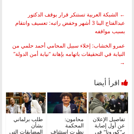
←
الشبكة العربية تستنكر قرار بوقف الدكتور
عبدالفتاح البنا 3 أشهر وخفض راتبه: تعسيف وانتقام
بسبب مواقفه
عمرو الخشاب: إخلاء سبيل المحامي أحمد حلمي من
النيابة في التحقيقات باتهامه بإهانة “نيابة أمن الدولة”
→
تفاصيل الإعلان
محامون:
طلب برلماني
عن أول إصابة
المحكمة
بشأن
بـ”كورونا” في
نظرت استئناف
المضايقات التى