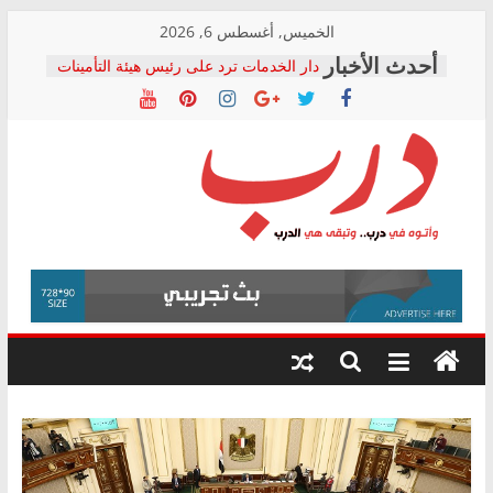
Skip
الخميس, أغسطس 6, 2026
to
دار الخدمات ترد على رئيس هيئة التأمينات
content
بعد مؤتمره الصحفي: إنكار الأزمة لا ينهي
معاناة أصحاب المعاشات.. ونطالب بكشف
الشركة المنفذة
فرحات سليمان يكتب: القطاع الصحي إلى
أين؟
حزب التحالف الشعبي يطلق لجنة “الحق
درب
في الصحة” بالإسكندرية لرصد الانتهاكات
ودعم المرضى
صور .. اعتماد الرسومات النهائية للقرار
وأتوه
الوزاري لمدينة الصحفيين.. وانتهاء أعمال
في
إنشاء المبنى الإداري
درب..
المجلس القومي لحقوق الإنسان يعلن
وتبقى
متابعة قضية الدكتور محمد زهران.. ويؤكد:
هي
قرينة البراءة وضمانات المحاكمة العادلة
حق أصيل
الدرب