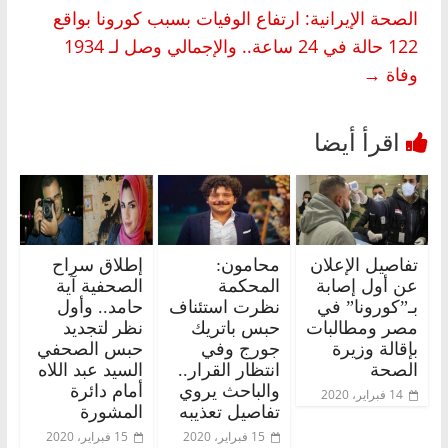
الصحة الإيرانية: ارتفاع الوفيات بسبب كورونا بواقع
122 حالة في 24 ساعة.. والإجمالي وصل لـ 1934
وفاة
→
تفاصيل الإعلان
محامون:
إطلاق سراح
عن أول إصابة
المحكمة
الصحفية آية
بـ”كورونا” في
نظرت استئناف
حامد.. وأول
مصر ومطالبات
حبس باتريك
نظر لتجديد
بإقالة وزيرة
جورج وفي
حبس الصحفي
الصحة
انتظار القرار..
السيد عبد اللاه
والباحث يروي
أمام دائرة
14 فبراير، 2020
تفاصيل تعذيبه
المشورة
15 فبراير، 2020
15 فبراير، 2020