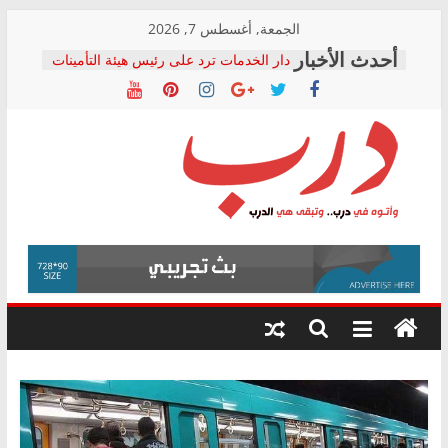
Skip
الجمعة, أغسطس 7, 2026
to
دار الخدمات ترد على رئيس هيئة التأمينات
content
بعد مؤتمره الصحفي: إنكار الأزمة لا ينهي
معاناة أصحاب المعاشات.. ونطالب بكشف
الشركة المنفذة
فرحات سليمان يكتب: القطاع الصحي إلى
أين؟
حزب التحالف الشعبي يطلق لجنة “الحق
درب
في الصحة” بالإسكندرية لرصد الانتهاكات
ودعم المرضى
صور .. اعتماد الرسومات النهائية للقرار
وأتوه
الوزاري لمدينة الصحفيين.. وانتهاء أعمال
في
إنشاء المبنى الإداري
درب..
المجلس القومي لحقوق الإنسان يعلن
وتبقى
متابعة قضية الدكتور محمد زهران.. ويؤكد:
هي
قرينة البراءة وضمانات المحاكمة العادلة
حق أصيل
الدرب