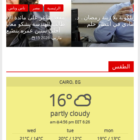
الرئيسية
مصر
ناس وناس
الرئي
مقعد شاغر على الإفطار وبلكونة بلا زينة رمضان.. د.
مقعد 
عبدالخالق فاروق خبير اقتصادي في انتظار حلم
طالب 
الحرية ولمة الحبايب
أحلى سنين عمره بتضيع في السجن
22 فبراير، 2026
15 مارس، 6
الطقس
CAIRO, EG
16°
partly cloudy
4:56 pm EET
6:26 am
wed
tue
mon
21
°C
/ 14
°C
20
°C
/ 12
°C
19
°C
/ 13
°C