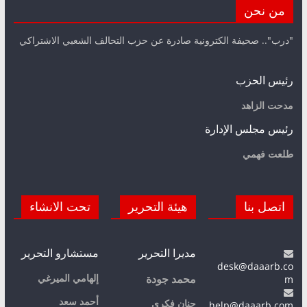
من نحن
"درب".. صحيفة الكترونية صادرة عن حزب التحالف الشعبي الاشتراكي
رئيس الحزب
مدحت الزاهد
رئيس مجلس الإدارة
طلعت فهمي
اتصل بنا
هيئة التحرير
تحت الانشاء
مديرا التحرير
مستشارو التحرير
desk@daaarb.co
m
إلهامي الميرغي
محمد جودة
أحمد سعد
حنان فكري
help@daaarb.com