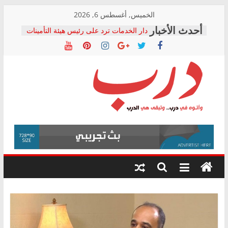
Skip
الخميس, أغسطس 6, 2026
to
دار الخدمات ترد على رئيس هيئة التأمينات
content
بعد مؤتمره الصحفي: إنكار الأزمة لا ينهي
معاناة أصحاب المعاشات.. ونطالب بكشف
الشركة المنفذة
فرحات سليمان يكتب: القطاع الصحي إلى
أين؟
حزب التحالف الشعبي يطلق لجنة “الحق
درب
في الصحة” بالإسكندرية لرصد الانتهاكات
ودعم المرضى
صور .. اعتماد الرسومات النهائية للقرار
وأتوه
الوزاري لمدينة الصحفيين.. وانتهاء أعمال
في
إنشاء المبنى الإداري
درب..
المجلس القومي لحقوق الإنسان يعلن
وتبقى
متابعة قضية الدكتور محمد زهران.. ويؤكد:
هي
قرينة البراءة وضمانات المحاكمة العادلة
حق أصيل
الدرب