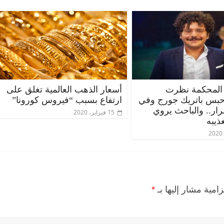
المحكمة نظرت
أسعار الذهب العالمية تغلق على
حبس باتريك جورج وفي
ارتفاع بسبب “فيروس كورونا”
قرار.. والباحث يروي
15 فبراير، 2020
ذيبه
الرئيسية
مصر
ناس وناس
الرئيس
مقعد شاغر على مائدة الإفطار.. يحيى
مقعد ش
ت فقيه
حسين عبدالهادي فارس مقاومة
رمضان.
وانحاز
الخصخصة الذي دافع عن المال العام
اقتصاد
(بروفايل)
الحبايب
21 فبراير، 2026
22 فبراير، 026
زامية مشار إليها بـ
*