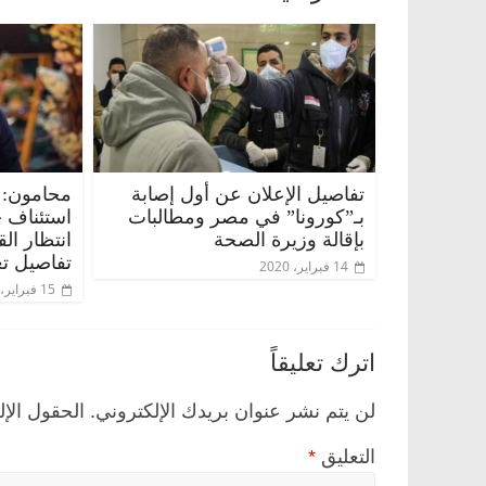
تفاصيل الإعلان عن أول إصابة
محامون: 
بـ”كورونا” في مصر ومطالبات
استئناف 
بإقالة وزيرة الصحة
انتظار ال
تفاصيل تع
14 فبراير، 2020
15 فبراير، 2020
مصر
ناس وناس
الرئيسية
مصر
ناس وناس
لق فاروق.. خبير اقتصادي
في ذكرى رحيله.. د. نور فرحا
ى ميلاده وحيداً على أبواب
قانوني دافع عن قضايا الوطن 
اترك تعليقاً
للحرية (بروفايل)
26 يناير، 2026
لن يتم نشر عنوان بريدك الإلكتروني.
الحقول الإل
التعليق
*