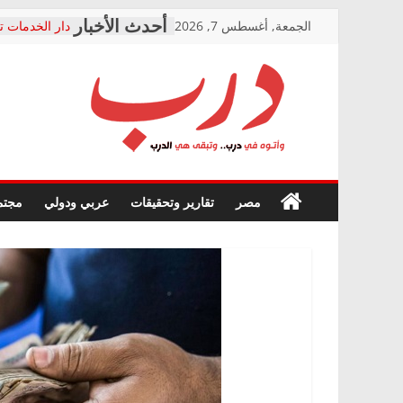
Skip
الجمعة, أغسطس 7, 2026
دار الخدمات ت
to
بعد مؤتمره الص
معاناة أصحاب
content
الشركة المنفذ
فرحات سليمان
درب
أين؟
حزب التحالف 
في الصحة” بال
وأتوه
ودعم المرضى
صور .. اعتماد 
في
مصر
تقارير وتحقيقات
عربي ودولي
مجتم
الوزاري لمدينة
درب..
إنشاء المبنى ا
وتبقى
المجلس القوم
هي
متابعة قضية ا
الدرب
قرينة البراءة 
حق أصيل