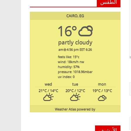
الطقس
CAIRO, EG
16°
partly cloudy
4:56 pm EET
6:26 am
feels like: 15
°c
wind: 18
km/h
nw
humidity: 57
%
pressure: 1018.96
mbar
uv index: 0
wed
tue
mon
21
°C
/ 14
°C
20
°C
/ 12
°C
19
°C
/ 13
°C
Weather Atlas
powered by
الأرشيف