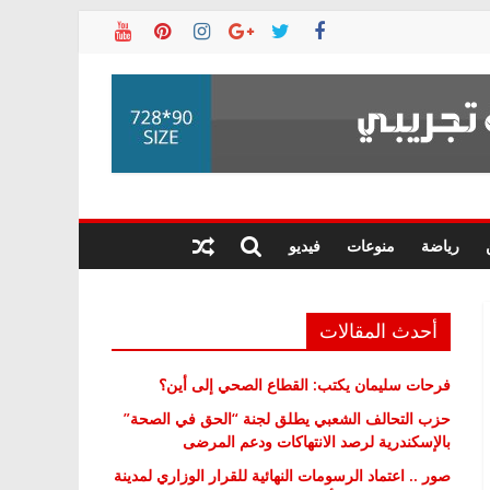
رياضة
منوعات
فيديو
أحدث المقالات
فرحات سليمان يكتب: القطاع الصحي إلى أين؟
حزب التحالف الشعبي يطلق لجنة “الحق في الصحة”
بالإسكندرية لرصد الانتهاكات ودعم المرضى
صور .. اعتماد الرسومات النهائية للقرار الوزاري لمدينة