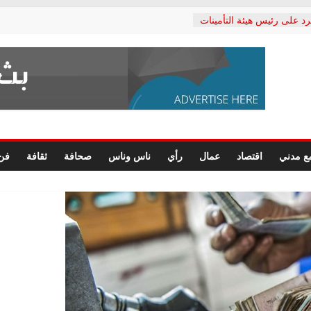
رد على رئيس هيئة التأمينات
حفي: إنكار الأزمة لا ينهي
 المعاشات.. ونطالب بكشف
ة
 يكتب: القطاع الصحي إلى
الشعبي يطلق لجنة “الحق
إسكندرية لرصد الانتهاكات
الرسومات النهائية للقرار
ع مدني
اقتصاد
عمال
رأي
ناس وناس
صحافة
ثقافة
فن
 الصحفيين.. وانتهاء أعمال
لإداري
ي لحقوق الإنسان يعلن
لدكتور محمد زهران.. ويؤكد:
وضمانات المحاكمة العادلة