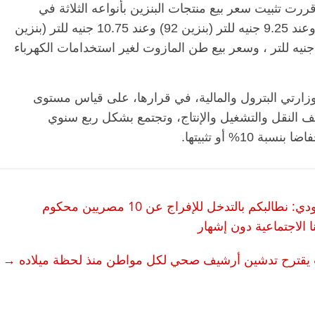
ت تثبيت سعر بيع منتجات البنزين بأنواعه الثلاثة في
السوق المحلية عند 8.00 جنيه للتر (بنزين 80) وعند 9.25 جنيه للتر (بنزين 92) وعند 10.75 جنيه للتر (بنزين
9) ، كما قررت تثبيت سعر السولار عند 7.25 جنيه للتر ، وسعر بيع طن المازوت لغير استخدامات الكهرباء
وزارتي البترول والمالية، في قرارها، على قياس مستوى
يف النقل والتشغيل والإنتاج، وتجتمع بشكل ربع سنوي
1% أو تثبيتها.
النادي النوبي في خطاب لوزير الطاقة السعودي: نطالبكم بالتدخل للإفراج عن 10 مصريين محكوم
 الاجتماعية دون إشهار
 يقترح تدشين أرشيف صحي لكل مواطن منذ لحظة ميلاده
→