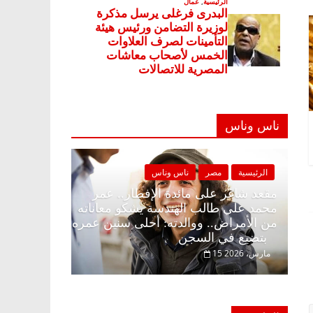
ناس وناس
ية
مصر
ناس وناس
الرئيسية
مصر
ناس وناس
اغر على الإفطار وبلكونة بلا زينة
مقعد شاغر على مائدة الإ
. د. عبدالخالق فاروق خبير
محمد علي طالب الهندسة 
ي في انتظار حلم الحرية ولمة
من الأمراض.. ووالدته: أ
بتضيع في السجن
2
15 مارس، 2026