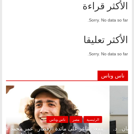
الأكثر قراءة
Sorry. No data so far.
الأكثر تعليقا
Sorry. No data so far.
ناس وناس
ناس وناس
الرئيسية
مصر
نا
 الإفطار وبلكونة بلا زينة رمضان.. د.
مقعد شاغر على مائ