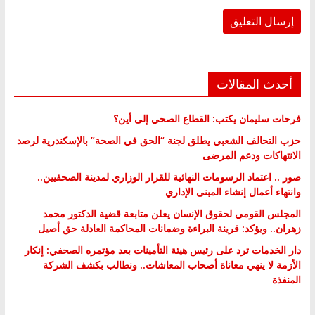
أحدث المقالات
فرحات سليمان يكتب: القطاع الصحي إلى أين؟
حزب التحالف الشعبي يطلق لجنة “الحق في الصحة” بالإسكندرية لرصد
الانتهاكات ودعم المرضى
صور .. اعتماد الرسومات النهائية للقرار الوزاري لمدينة الصحفيين..
وانتهاء أعمال إنشاء المبنى الإداري
المجلس القومي لحقوق الإنسان يعلن متابعة قضية الدكتور محمد
زهران.. ويؤكد: قرينة البراءة وضمانات المحاكمة العادلة حق أصيل
دار الخدمات ترد على رئيس هيئة التأمينات بعد مؤتمره الصحفي: إنكار
الأزمة لا ينهي معاناة أصحاب المعاشات.. ونطالب بكشف الشركة
المنفذة