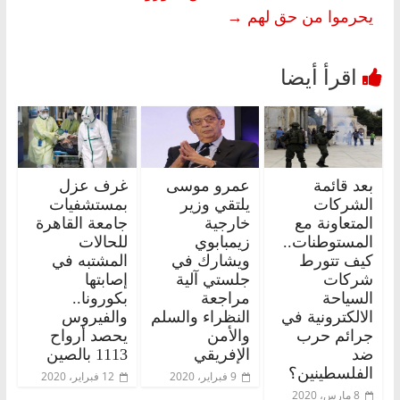
يحرموا من حق لهم
→
بعد قائمة
عمرو موسى
غرف عزل
الشركات
يلتقي وزير
بمستشفيات
المتعاونة مع
خارجية
جامعة القاهرة
المستوطنات..
زيمبابوي
للحالات
كيف تتورط
ويشارك في
المشتبه في
شركات
جلستي آلية
إصابتها
السياحة
مراجعة
بكورونا..
الالكترونية في
النظراء والسلم
والفيروس
جرائم حرب
والأمن
يحصد أرواح
ضد
الإفريقي
1113 بالصين
الفلسطينين؟
9 فبراير، 2020
12 فبراير، 2020
8 مارس، 2020