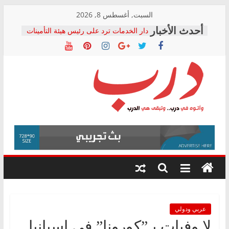
Skip
السبت, أغسطس 8, 2026
to
دار الخدمات ترد على رئيس هيئة التأمينات
content
بعد مؤتمره الصحفي: إنكار الأزمة لا ينهي
معاناة أصحاب المعاشات.. ونطالب بكشف
الشركة المنفذة
فرحات سليمان يكتب: القطاع الصحي إلى
أين؟
حزب التحالف الشعبي يطلق لجنة “الحق
درب
في الصحة” بالإسكندرية لرصد الانتهاكات
ودعم المرضى
صور .. اعتماد الرسومات النهائية للقرار
وأتوه
الوزاري لمدينة الصحفيين.. وانتهاء أعمال
في
إنشاء المبنى الإداري
درب..
المجلس القومي لحقوق الإنسان يعلن
وتبقى
متابعة قضية الدكتور محمد زهران.. ويؤكد:
هي
قرينة البراءة وضمانات المحاكمة العادلة
حق أصيل
الدرب
عربي ودولي
لا وفيات بـ”كورونا” في إسبانيا..