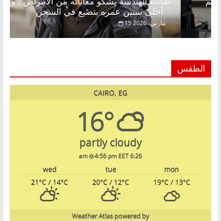
روق خبير اقتصادي في انتظار حلم
طالب الهندسة يشكو 
أحلى سنين عمره بتضيع في السجن
15 مارس، 2026
الطقس
CAIRO, EG
16°
partly cloudy
4:56 pm EET
6:26 am
wed
tue
mon
21
°C
/ 14
°C
20
°C
/ 12
°C
19
°C
/ 13
°C
Weather Atlas
powered by