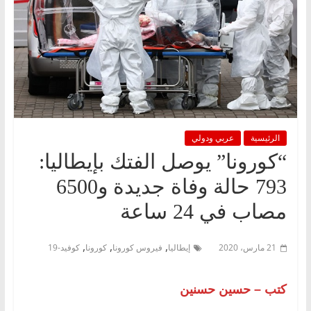
الرئيسية
عربي ودولي
“كورونا” يوصل الفتك بإيطاليا:
793 حالة وفاة جديدة و6500
مصاب في 24 ساعة
,
,
,
21 مارس، 2020
إيطاليا
فيروس كورونا
كورونا
كوفيد-19
كتب – حسين حسنين