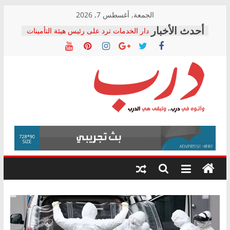
Skip
الجمعة, أغسطس 7, 2026
to
دار الخدمات ترد على رئيس هيئة التأمينات
content
بعد مؤتمره الصحفي: إنكار الأزمة لا ينهي
معاناة أصحاب المعاشات.. ونطالب بكشف
الشركة المنفذة
فرحات سليمان يكتب: القطاع الصحي إلى
أين؟
حزب التحالف الشعبي يطلق لجنة “الحق
درب
في الصحة” بالإسكندرية لرصد الانتهاكات
ودعم المرضى
صور .. اعتماد الرسومات النهائية للقرار
وأتوه
الوزاري لمدينة الصحفيين.. وانتهاء أعمال
في
إنشاء المبنى الإداري
درب..
المجلس القومي لحقوق الإنسان يعلن
وتبقى
متابعة قضية الدكتور محمد زهران.. ويؤكد:
هي
قرينة البراءة وضمانات المحاكمة العادلة
حق أصيل
الدرب