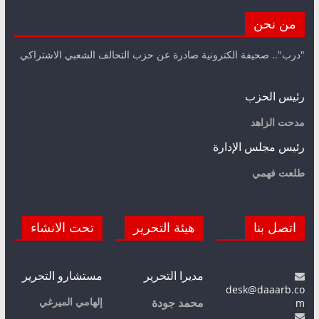
من نحن
"درب".. صحيفة الكترونية صادرة عن حزب التحالف الشعبي الاشتراكي
رئيس الحزب
مدحت الزاهد
رئيس مجلس الإدارة
طلعت فهمي
اتصل بنا
هيئة التحرير
تحت الانشاء
مديرا التحرير
مستشارو التحرير
desk@daaarb.co
m
إلهامي الميرغي
محمد جودة