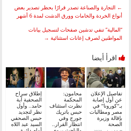
←
التجارة والصناعة تصدر قرارًا بحظر تصدير بعض
أنواع الخردة والخامات وورق الدشت لمدة 6 أشهر
“المالية” تنفي تدشين صفحات لتسجيل بيانات
المواطنين لصرف إعانات استثنائية
→
تفاصيل الإعلان
محامون:
إطلاق سراح
عن أول إصابة
المحكمة
الصحفية آية
بـ”كورونا” في
نظرت استئناف
حامد.. وأول
مصر ومطالبات
حبس باتريك
نظر لتجديد
بإقالة وزيرة
جورج وفي
حبس الصحفي
الصحة
انتظار القرار..
السيد عبد اللاه
والباحث يروي
أمام دائرة