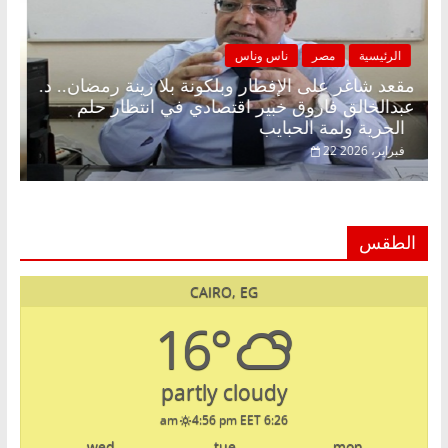
الرئيسية
مصر
ناس وناس
مقعد شاغر على الإفطار وبلكونة بلا زينة رمضان.. د.
عبدالخالق فاروق خبير اقتصادي في انتظار حلم
الحرية ولمة الحبايب
22 فبراير، 2026
الطقس
CAIRO, EG
16°
partly cloudy
4:56 pm EET
6:26 am
wed
tue
mon