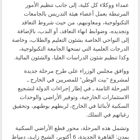
‏عمداء ووكلاء كل كلية، إلى جانب تنظيم الأمور
المرتبطة بعمل أعضاء هيئة التدريس بالجامعات
‏التكنولوجية، ومعاونيهم، من حيث شروط التعاقد
وتجديده، وضوابط انهاء التعاقد، أو الندب، بالإضافة
‏إلى النواحي الخاصة بشئون التعليم والطلاب، وخاصة
الدرجات العلمية التي تمنحها الجامعة ‏التكنولوجية،
وكذا تنظيم شئون الدراسات العليا، والشئون المالية. ‏
‏ووافق مجلس الوزراء على طرح مرحلة جديدة
لمشروع “بيت الوطن” للمصريين في الخارج ـ
‏المرحلة الثامنة ـ في إطار إجراءات الدولة لتشجيع
الاستثمارات الخارجية، وتوفير الأراضي ‏والوحدات
السكنية لأبنائنا في الخارج، لربطهم بوطنهم، وتحقيق
رغباتهم في التملك.‏
وتشمل هذه المرحلة، محور قطع الأراضي السكنية
بمدن: القاهرة الجديدة، 6 أكتوبر، الشيخ زايـد، ‏دمياط