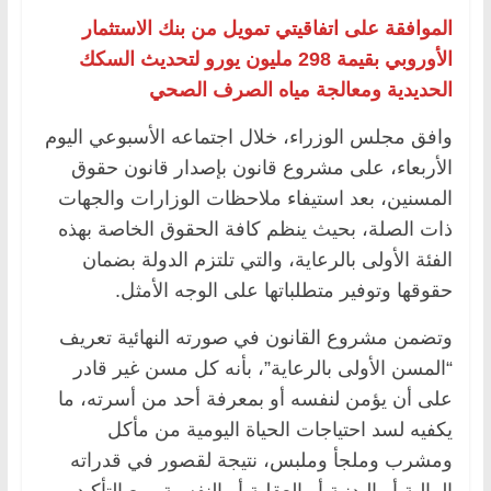
الموافقة على اتفاقيتي تمويل من بنك الاستثمار
الأوروبي بقيمة 298 مليون يورو لتحديث السكك
الحديدية ومعالجة مياه الصرف الصحي
وافق مجلس الوزراء، خلال اجتماعه الأسبوعي اليوم
الأربعاء، على مشروع قانون بإصدار قانون حقوق
المسنين، بعد استيفاء ملاحظات ‏الوزارات والجهات
ذات الصلة، بحيث ينظم كافة الحقوق الخاصة بهذه
الفئة الأولى بالرعاية، والتي ‏تلتزم الدولة بضمان
حقوقها وتوفير متطلباتها على الوجه الأمثل.‏
وتضمن مشروع القانون في صورته النهائية تعريف
“المسن الأولى بالرعاية”، بأنه كل مسن غير قادر
‏على أن يؤمن لنفسه أو بمعرفة أحد من أسرته، ما
يكفيه لسد احتياجات الحياة اليومية من مأكل
ومشرب ‏وملجأ وملبس، نتيجة لقصور في قدراته
المالية أو البدنية أو العقلية أو النفسية، مع التأكيد