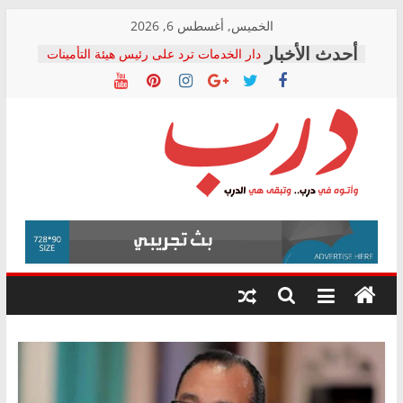
Skip
الخميس, أغسطس 6, 2026
to
دار الخدمات ترد على رئيس هيئة التأمينات
content
بعد مؤتمره الصحفي: إنكار الأزمة لا ينهي
معاناة أصحاب المعاشات.. ونطالب بكشف
الشركة المنفذة
فرحات سليمان يكتب: القطاع الصحي إلى
أين؟
حزب التحالف الشعبي يطلق لجنة “الحق
درب
في الصحة” بالإسكندرية لرصد الانتهاكات
ودعم المرضى
صور .. اعتماد الرسومات النهائية للقرار
وأتوه
الوزاري لمدينة الصحفيين.. وانتهاء أعمال
في
إنشاء المبنى الإداري
درب..
المجلس القومي لحقوق الإنسان يعلن
وتبقى
متابعة قضية الدكتور محمد زهران.. ويؤكد:
هي
قرينة البراءة وضمانات المحاكمة العادلة
حق أصيل
الدرب