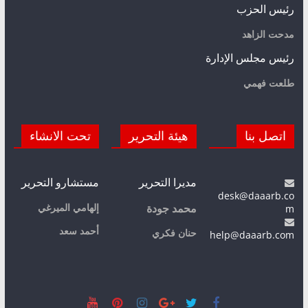
رئيس الحزب
مدحت الزاهد
رئيس مجلس الإدارة
طلعت فهمي
اتصل بنا
هيئة التحرير
تحت الانشاء
مديرا التحرير
مستشارو التحرير
desk@daaarb.co
m
إلهامي الميرغي
محمد جودة
أحمد سعد
حنان فكري
help@daaarb.com