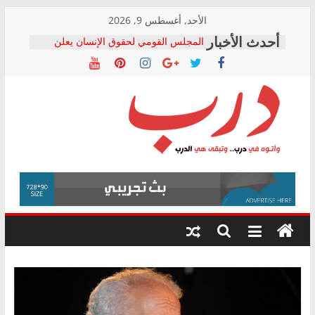
Skip
الأحد, أغسطس 9, 2026
to
المجلس القومي لحقوق الإنسان يعلن
content
متابعة قضية الدكتور محمد زهران.. ويؤكد:
قرينة البراءة وضمانات المحاكمة العادلة
حق أصيل
دار الخدمات ترد على رئيس هيئة التأمينات
بعد مؤتمره الصحفي: إنكار الأزمة لا ينهي
معاناة أصحاب المعاشات.. ونطالب بكشف
درب
الشركة المنفذة
فرحات سليمان يكتب: القطاع الصحي إلى
أين؟
وأتوه
حزب التحالف الشعبي يطلق لجنة “الحق
في
في الصحة” بالإسكندرية لرصد الانتهاكات
درب..
ودعم المرضى
وتبقى
صور .. اعتماد الرسومات النهائية للقرار
هي
الوزاري لمدينة الصحفيين.. وانتهاء أعمال
إنشاء المبنى الإداري
الدرب