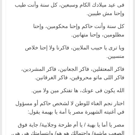
فى عيد ميلادك الكام وسبعين، كل سنة وأنت طيب
وإحنا مش طيبين.
كل سنة وأنت حاكم وإحنا محكومين، وإحنا
مظلومين، وإحنا متهانين.
ويا ترى يا حبيب الملايين، فاكرنا ولا إحنا خلاص
منسيين.
فاكر المعتقلين، فاكر الجعانين، فاكر المشردين،
فاكر اللى ماتو محروقين، فاكر الغرقانين.
الله يكون فى عونك، ها تفتكر مين ولا مين.
اختار نجم الغناء للوطن لا لشخص حاكم أو مسؤول
في أغنيته الشهيرة مصر يا أمة يا بهيمة يقول:
مصر يا أما يا بهية / يا أم طرحة وجلابية/ جاية فوق
الصعب ماشية/ واحتمالك هو هو/ وابتسامتك هي هي.