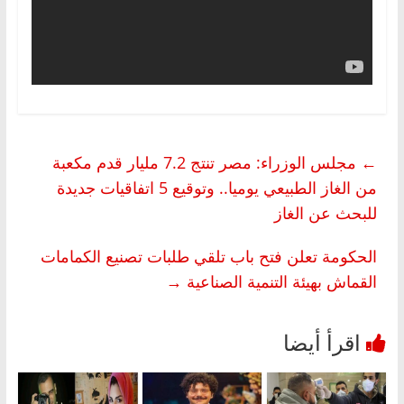
←
مجلس الوزراء: مصر تنتج 7.2 مليار قدم مكعبة
من الغاز الطبيعي يوميا.. وتوقيع 5 اتفاقيات جديدة
للبحث عن الغاز
الحكومة تعلن فتح باب تلقي طلبات تصنيع الكمامات
القماش بهيئة التنمية الصناعية
→