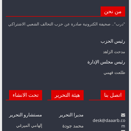
من نحن
"درب".. صحيفة الكترونية صادرة عن حزب التحالف الشعبي الاشتراكي
رئيس الحزب
مدحت الزاهد
رئيس مجلس الإدارة
طلعت فهمي
اتصل بنا
هيئة التحرير
تحت الانشاء
مديرا التحرير
مستشارو التحرير
desk@daaarb.co
m
إلهامي الميرغي
محمد جودة