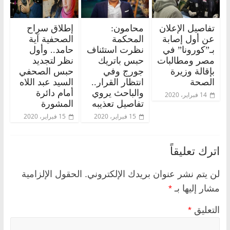
تفاصيل الإعلان
محامون:
إطلاق سراح
عن أول إصابة
المحكمة
الصحفية آية
بـ”كورونا” في
نظرت استئناف
حامد.. وأول
مصر ومطالبات
حبس باتريك
نظر لتجديد
بإقالة وزيرة
جورج وفي
حبس الصحفي
الصحة
انتظار القرار..
السيد عبد اللاه
والباحث يروي
أمام دائرة
14 فبراير، 2020
تفاصيل تعذيبه
المشورة
15 فبراير، 2020
15 فبراير، 2020
اترك تعليقاً
لن يتم نشر عنوان بريدك الإلكتروني.
الحقول الإلزامية
مشار إليها بـ
*
التعليق
*