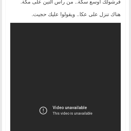
فرشولك أوسع سكة.. من رأس التين على مكة.
هناك تنزل على عكا.. ويقولوا عليك حجيت.