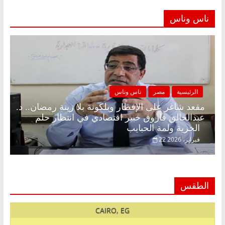
ناس وناس
الرئيسية
مصر
ناس وناس
مقعد شاغر على الإفطار وبلكونة بلا زينة رمضان.. د.
عبدالخالق فاروق خبير اقتصادي في انتظار حلم
الحرية ولمة الحبايب
22 فبراير، 2026
الطقس
CAIRO, EG