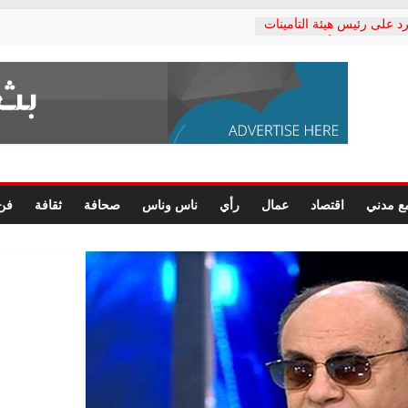
د على رئيس هيئة التأمينات
حفي: إنكار الأزمة لا ينهي
 المعاشات.. ونطالب بكشف
ة
 يكتب: القطاع الصحي إلى
الشعبي يطلق لجنة “الحق
إسكندرية لرصد الانتهاكات
الرسومات النهائية للقرار
ع مدني
اقتصاد
عمال
رأي
ناس وناس
صحافة
ثقافة
فن
 الصحفيين.. وانتهاء أعمال
لإداري
 لحقوق الإنسان يعلن
دكتور محمد زهران.. ويؤكد:
وضمانات المحاكمة العادلة