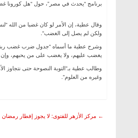
برنامج “يحدث في مصر”، حول “هل كورونا غض
وقال عطية، إن الأمر لو كان غضبا من الله “لنسف
وناس
الرئيسية
مصر
ناس وناس
ولكن لم يصل إلى الغضب”.
 خبير اقتصادي
في ذكرى رحيله.. د. نور فرحات فقيه
وحيداً على أبواب
قانوني دافع عن قضايا الوطن وانحاز
وشرح عطية ما أسماه “جدول ضرب غضب ربنا في
للحرية (بروفايل)
يغضب عليهم، ولا يغضب على من يحبهم، وإن “
26 يناير، 2026
وطالب عطية بـ”التوبة النصوحة حتى نتجاوز الأ
وغيره من العلوم”.
←
مركز الأزهر للفتوى: لا يجوز إفطار رمضان إل