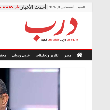
Skip
السبت, أغسطس 8, 2026
دار الخدمات تر
to
بعد مؤتمره الص
معاناة أصحاب
content
الشركة المنفذ
فرحات سليمان
درب
أين؟
حزب التحالف 
في الصحة” بال
وأتوه
ودعم المرضى
صور .. اعتماد 
في
مصر
تقارير وتحقيقات
عربي ودولي
مجتم
الوزاري لمدينة
درب..
إنشاء المبنى ا
وتبقى
المجلس القومي
هي
متابعة قضية ال
الدرب
قرينة البراءة 
حق أصيل