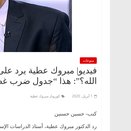
منوعات
فيديو| مبروك عطية يرد عل
الله؟”: هذا “جدول ضرب غض
,
1 أبريل، 2020
كورونا
مبروك عطية
كتب- حسين حسنين
رد الدكتور مبروك عطية، أستاذ الدراسات الإ