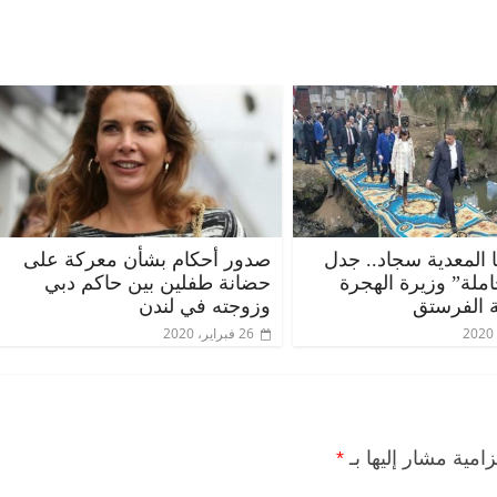
 المعدية سجاد.. جدل
صدور أحكام بشأن معركة على
ملة” وزيرة الهجرة
حضانة طفلين بين حاكم دبي
 الفرستق
وزوجته في لندن
26 فبراير، 2020
زامية مشار إليها بـ
*