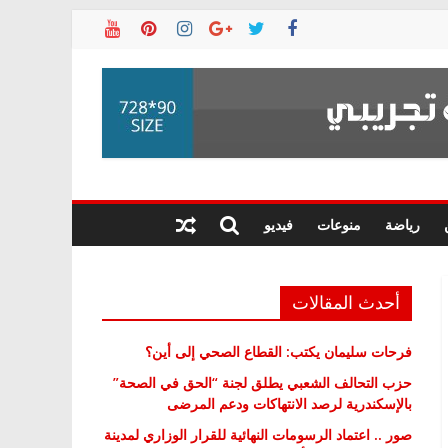
رياضة
منوعات
فيديو
أحدث المقالات
فرحات سليمان يكتب: القطاع الصحي إلى أين؟
حزب التحالف الشعبي يطلق لجنة “الحق في الصحة”
بالإسكندرية لرصد الانتهاكات ودعم المرضى
صور .. اعتماد الرسومات النهائية للقرار الوزاري لمدينة