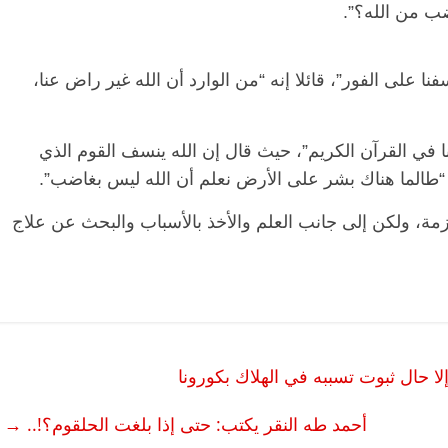
ب من الله؟”.
الرئيسية
مصر
ناس وناس
الرئيسية
مصر
نا على الفور”، قائلا إنه “من الوارد أن الله غير راض عنا،
مقعد شاغر على مائدة الإفطار.. يحيى
مقعد شاغر على ا
حسين عبدالهادي فارس مقاومة
رمضان.. د. عبدا
الخصخصة الذي دافع عن المال العام
اقتصادي في انتظ
 القرآن الكريم”، حيث قال إن الله ينسف القوم الذي
(بروفايل)
الحبايب
طالما هناك بشر على الأرض نعلم أن الله ليس بغاضب”.
21 فبراير، 2026
22 فبراير، 2026
زمة، ولكن إلى جانب العلم والأخذ بالأسباب والبحث عن علاج
ا حال ثبوت تسببه في الهلاك بكورونا
أحمد طه النقر يكتب: حتى إذا بلغت الحلقوم؟!..
→