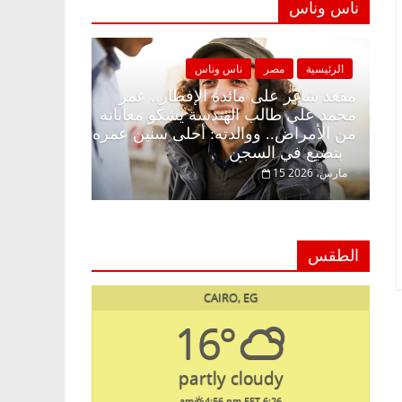
ناس وناس
ناس وناس
الرئيسية
مصر
ناس وناس
لإفطار وبلكونة بلا زينة
مقعد شاغر على مائدة الإفطار.. عم
لخالق فاروق خبير
محمد علي طالب الهندسة يشكو معا
ار حلم الحرية ولمة
من الأمراض.. ووالدته: أحلى سنين
بتضيع في السجن
15 مارس، 2026
الطقس
CAIRO, EG
16°
partly cloudy
4:56 pm EET
6:26 am