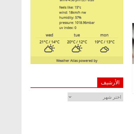
feels like: 15
°c
wind: 18
km/h
nw
humidity: 57
%
pressure: 1018.96
mbar
uv index: 0
wed
tue
mon
21
°C
/ 14
°C
20
°C
/ 12
°C
19
°C
/ 13
°C
Weather Atlas
powered by
الأرشيف
الأرشيف