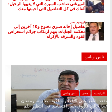
ناس وناس
الرئيسية
مصر
ناس وناس
مقعد شاغر على الإفطار وبلكونة بلا زينة رمضان.. د.
عبدالخالق فاروق خبير اقتصادي في انتظار حلم
الحرية ولمة الحبايب