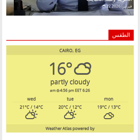
22 فبراير، 2026
الطقس
CAIRO, EG
16°
partly cloudy
4:56 pm EET
6:26 am
wed
tue
mon
21
°C
/ 14
°C
20
°C
/ 12
°C
19
°C
/ 13
°C
Weather Atlas
powered by