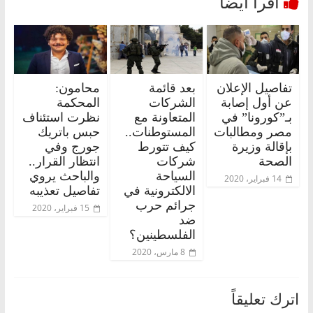
تفاصيل الإعلان
بعد قائمة
محامون:
عن أول إصابة
الشركات
المحكمة
بـ”كورونا” في
المتعاونة مع
نظرت استئناف
مصر ومطالبات
المستوطنات..
حبس باتريك
بإقالة وزيرة
كيف تتورط
جورج وفي
الصحة
شركات
انتظار القرار..
السياحة
والباحث يروي
14 فبراير، 2020
الالكترونية في
تفاصيل تعذيبه
جرائم حرب
15 فبراير، 2020
ضد
الفلسطينين؟
8 مارس، 2020
اترك تعليقاً