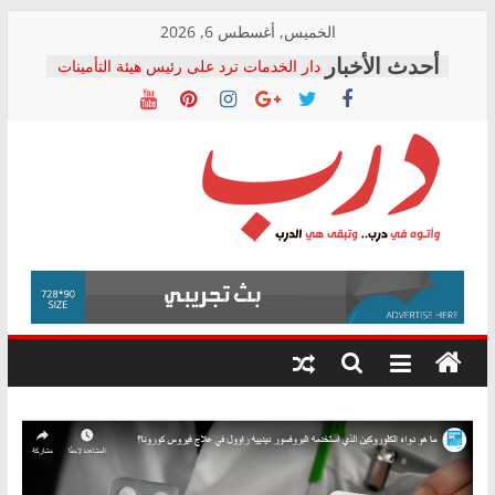
Skip
الخميس, أغسطس 6, 2026
to
دار الخدمات ترد على رئيس هيئة التأمينات
content
بعد مؤتمره الصحفي: إنكار الأزمة لا ينهي
معاناة أصحاب المعاشات.. ونطالب بكشف
الشركة المنفذة
فرحات سليمان يكتب: القطاع الصحي إلى
أين؟
حزب التحالف الشعبي يطلق لجنة “الحق
درب
في الصحة” بالإسكندرية لرصد الانتهاكات
ودعم المرضى
صور .. اعتماد الرسومات النهائية للقرار
وأتوه
الوزاري لمدينة الصحفيين.. وانتهاء أعمال
في
إنشاء المبنى الإداري
درب..
المجلس القومي لحقوق الإنسان يعلن
وتبقى
متابعة قضية الدكتور محمد زهران.. ويؤكد:
هي
قرينة البراءة وضمانات المحاكمة العادلة
حق أصيل
الدرب