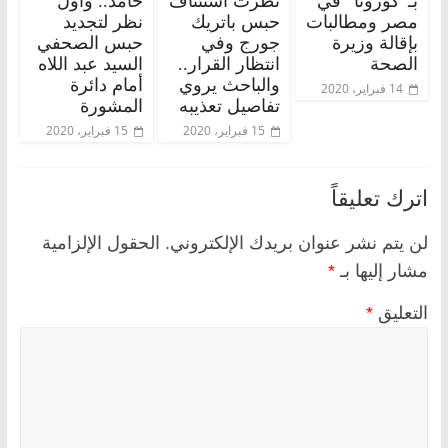
بـ”كورونا” في
نظرت استئناف
حامد.. وأول
مصر ومطالبات
حبس باتريك
نظر لتجديد
بإقالة وزيرة
جورج وفي
حبس الصحفي
الصحة
انتظار القرار..
السيد عبد اللاه
والباحث يروي
أمام دائرة
14 فبراير، 2020
تفاصيل تعذيبه
المشورة
15 فبراير، 2020
15 فبراير، 2020
اترك تعليقاً
لن يتم نشر عنوان بريدك الإلكتروني.
الحقول الإلزامية
مشار إليها بـ
*
التعليق
*