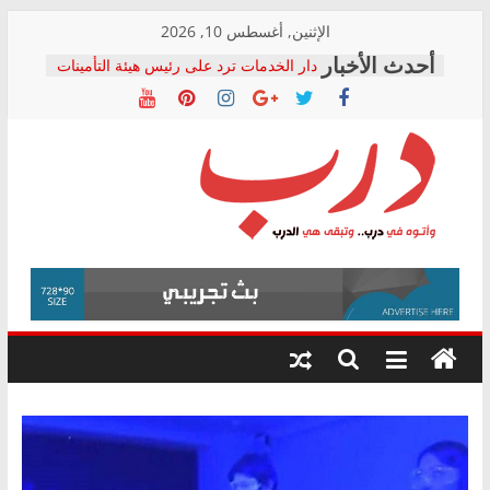
Skip
الإثنين, أغسطس 10, 2026
to
دار الخدمات ترد على رئيس هيئة التأمينات
content
بعد مؤتمره الصحفي: إنكار الأزمة لا ينهي
معاناة أصحاب المعاشات.. ونطالب بكشف
الشركة المنفذة
فرحات سليمان يكتب: القطاع الصحي إلى
أين؟
حزب التحالف الشعبي يطلق لجنة “الحق
درب
في الصحة” بالإسكندرية لرصد الانتهاكات
ودعم المرضى
صور .. اعتماد الرسومات النهائية للقرار
وأتوه
الوزاري لمدينة الصحفيين.. وانتهاء أعمال
في
إنشاء المبنى الإداري
درب..
المجلس القومي لحقوق الإنسان يعلن
وتبقى
متابعة قضية الدكتور محمد زهران.. ويؤكد:
هي
قرينة البراءة وضمانات المحاكمة العادلة
حق أصيل
الدرب