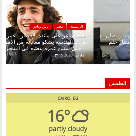
لرئيسية
مصر
ناس وناس
الرئيسية
د شاغر على الإفطار وبلكونة بلا زينة رمضان.. د.
مقعد شا
الخالق فاروق خبير اقتصادي في انتظار حلم
طالب اله
أحلى سنين عمره بتضيع في السجن
فبراير، 2026
15 مارس، 2026
الطقس
CAIRO, EG
16°
partly cloudy