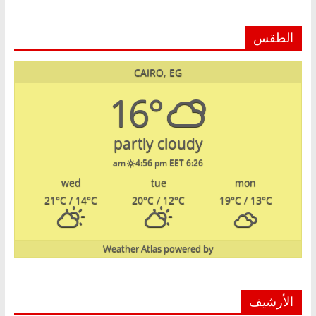
الطقس
CAIRO, EG
16°
partly cloudy
4:56 pm EET
6:26 am
wed
tue
mon
21
°C
/ 14
°C
20
°C
/ 12
°C
19
°C
/ 13
°C
Weather Atlas
powered by
الأرشيف