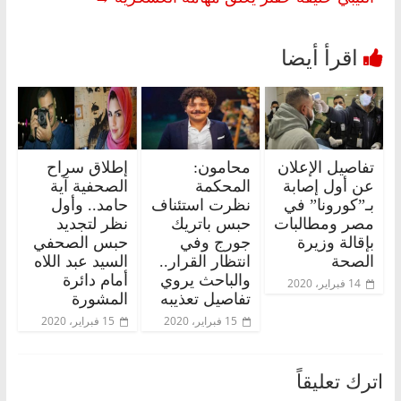
تفاصيل الإعلان
محامون:
إطلاق سراح
عن أول إصابة
المحكمة
الصحفية آية
بـ”كورونا” في
نظرت استئناف
حامد.. وأول
مصر ومطالبات
حبس باتريك
نظر لتجديد
بإقالة وزيرة
جورج وفي
حبس الصحفي
الصحة
انتظار القرار..
السيد عبد اللاه
والباحث يروي
أمام دائرة
14 فبراير، 2020
تفاصيل تعذيبه
المشورة
15 فبراير، 2020
15 فبراير، 2020
اترك تعليقاً