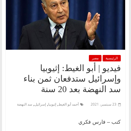
الرئيسية
مصر
فيديو | أبو الغيط: إثيوبيا
وإسرائيل ستدفعان ثمن بناء
سد النهضة بعد 20 سنة
,
,
,
23 سبتمبر، 2021
أحمد أبو الغيط
إثيوبيا
إسرائيل
سد النهضة
كتب – فارس فكري