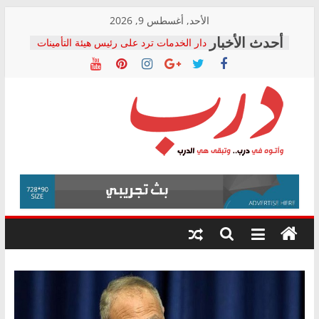
Skip
الأحد, أغسطس 9, 2026
to
دار الخدمات ترد على رئيس هيئة التأمينات
content
بعد مؤتمره الصحفي: إنكار الأزمة لا ينهي
معاناة أصحاب المعاشات.. ونطالب بكشف
الشركة المنفذة
فرحات سليمان يكتب: القطاع الصحي إلى
أين؟
حزب التحالف الشعبي يطلق لجنة “الحق
درب
في الصحة” بالإسكندرية لرصد الانتهاكات
ودعم المرضى
صور .. اعتماد الرسومات النهائية للقرار
وأتوه
الوزاري لمدينة الصحفيين.. وانتهاء أعمال
في
إنشاء المبنى الإداري
درب..
المجلس القومي لحقوق الإنسان يعلن
وتبقى
متابعة قضية الدكتور محمد زهران.. ويؤكد:
هي
قرينة البراءة وضمانات المحاكمة العادلة
حق أصيل
الدرب